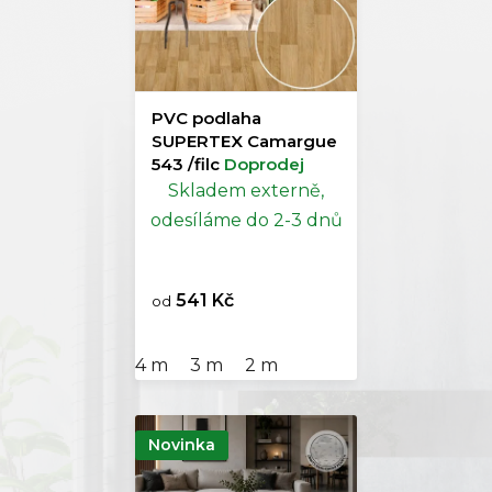
PVC podlaha
SUPERTEX Camargue
543 /filc
Doprodej
Skladem externě,
odesíláme do 2-3 dnů
541 Kč
od
4 m
3 m
2 m
Novinka