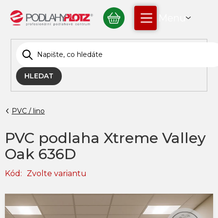
Přejít
NÁKUPNÍ
na
obsah
KOŠÍK
HLEDAT
PVC / lino
PVC podlaha Xtreme Valley
Oak 636D
Kód:
Zvolte variantu