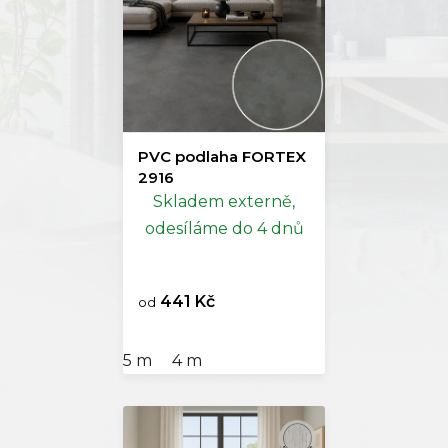
PVC podlaha FORTEX
2916
Skladem externě,
odesíláme do 4 dnů
441 Kč
od
5 m
4 m