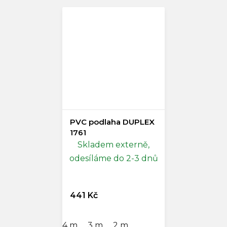
PVC podlaha DUPLEX
1761
Skladem externě,
odesíláme do 2-3 dnů
441 Kč
4 m
3 m
2 m