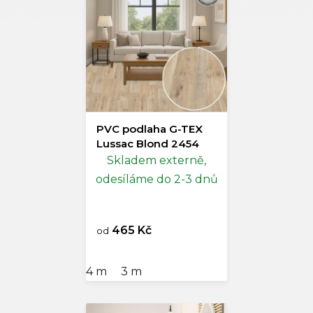
PVC podlaha G-TEX
Lussac Blond 2454
Skladem externě,
odesíláme do 2-3 dnů
465 Kč
od
4 m
3 m