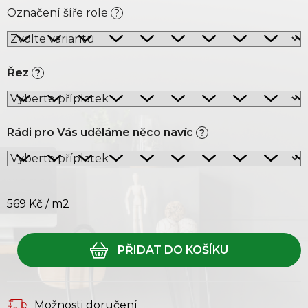
Označení šíře role
?
Řez
?
Rádi pro Vás uděláme něco navíc
?
569 Kč
/ m2
Měrná cena:
Možnosti doručení