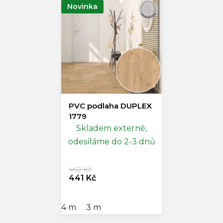
Novinka
PVC podlaha DUPLEX
1779
Skladem externě,
odesíláme do 2-3 dnů
462 Kč
441 Kč
4 m
3 m