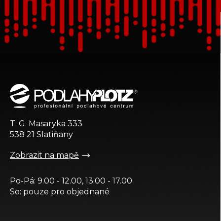
Z
á
p
a
t
T. G. Masaryka 333
í
538 21 Slatiňany
Zobrazit na mapě
Po-Pá: 9.00 - 12.00, 13.00 - 17.00
So: pouze pro objednané