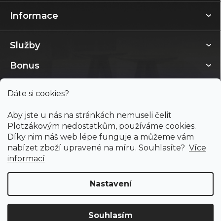
Informace
Služby
Bonus
Dáte si cookies?
Aby jste u nás na stránkách nemuseli čelit
Plotzákovým nedostatkům, používáme cookies.
Díky nim náš web lépe funguje a můžeme vám
nabízet zboží upravené na míru. Souhlasíte?
Více
informací
Nastavení
Copyright 2026
PODLAHY PLOTZ s.r.o.
. Všechna práva
vyhrazena.
Souhlasím