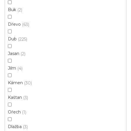
579 Kč
/ m2
Buk
Měrná
2
149,19 Kč / 1 m2
cena:
Dřevo
63
Fix Standard D (lepená)
Dub
225
Prémiová kvalita
Jasan
2
Cenový hit
Jilm
4
Kámen
30
Kaštan
3
Ořech
1
Dlažba
3