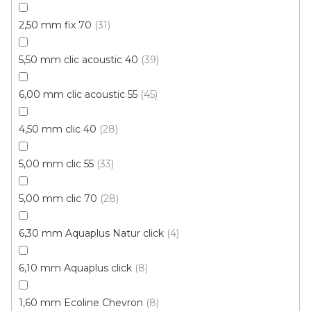
2,50 mm fix 70
31
5,50 mm clic acoustic 40
39
6,00 mm clic acoustic 55
45
4,50 mm clic 40
28
Vinylová podlaha Plank IT /Wood/ 2006 Bolton
šedý VÝPRODEJ (4 balení)
5,00 mm clic 55
33
Skladem, ihned k odeslání
5,00 mm clic 70
28
473 Kč
/ m2
Měrná
174,54 Kč / 1 m2
6,30 mm Aquaplus Natur click
4
cena:
Plank IT wood LEPENÁ
6,10 mm Aquaplus click
8
1,60 mm Ecoline Chevron
8