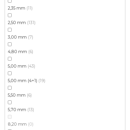
2,35 mm
11
Vinylové dílce Purello Fix 30 V / 31131
2,50 mm
131
Skladem, ihned k odeslání
3,00 mm
7
499 Kč
459 Kč
Měrná
117,63 Kč / 1 m2
/ m2
4,80 mm
6
cena:
5,00 mm
43
Fix 30V (lepená)
5,00 mm (4+1)
19
5,50 mm
6
5,70 mm
13
8,20 mm
0