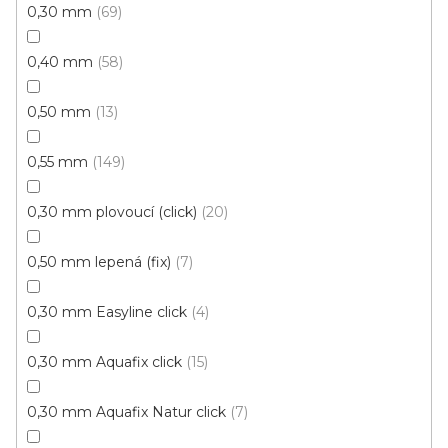
0,30 mm
69
735 Kč
Měrná
339,02 Kč / 1 m2
/ m2
cena:
0,40 mm
58
Clic 30V (plovoucí)
0,50 mm
13
Akce
0,55 mm
149
0,30 mm plovoucí (click)
20
0,50 mm lepená (fix)
7
0,30 mm Easyline click
4
0,30 mm Aquafix click
15
0,30 mm Aquafix Natur click
7