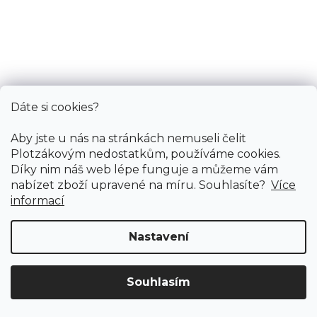
Vinylová podlaha COSMOS Vaduz oak
Doprodej
Skladem externě, odesíláme do 2-3 dnů
499 Kč
Dáte si cookies?
358 Kč
Měrná
106,33 Kč / 1 m2
/ m2
cena:
Aby jste u nás na stránkách nemuseli čelit
Fix 30 (lepená)
Plotzákovým nedostatkům, používáme cookies.
Díky nim náš web lépe funguje a můžeme vám
nabízet zboží upravené na míru. Souhlasíte?
Více
informací
AKCE vinylové podlahy
Nastavení
Souhlasím
Doprava ZDARMA
již od 4 990 Kč na vše! (pro
Vymazat filtry
ČR)
Registrujte se
a získejte
slevu 3%!