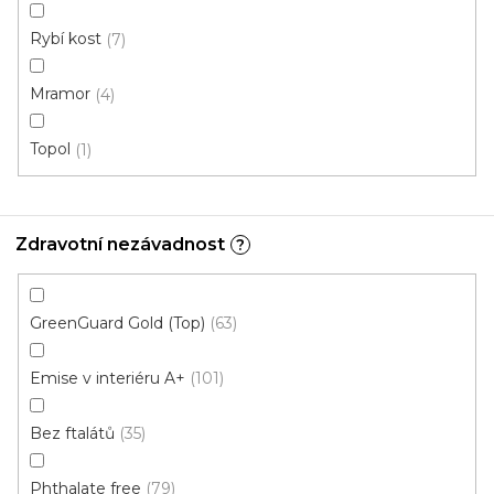
Rybí kost
7
Mramor
4
Vinylová podlaha MODULEO ROOTS 55 EIR
Topol
1
Galway Oak 87832
Skladem externě, odesíláme do 2-3 dnů
Zdravotní nezávadnost
?
749 Kč
/ m2
Měrná
206,79 Kč / 1 m2
cena:
GreenGuard Gold (Top)
63
Fix Standard D (lepená)
Emise v interiéru A+
101
Doporučujeme
Bez ftalátů
35
Phthalate free
79