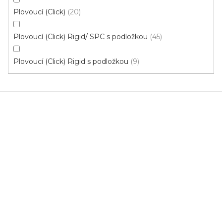
Plovoucí (Click)
20
Plovoucí (Click) Rigid/ SPC s podložkou
45
Plovoucí (Click) Rigid s podložkou
9
Vinylová podlaha Fatraclick - Vepo Dub Sněžný
15661-3
Výprodej posledního balení
Skladem, ihned k odeslání
674 Kč
/ m2
Měrná
395,54 Kč / 1 m2
cena:
FatraClick VÝPRODEJ 1 bal.