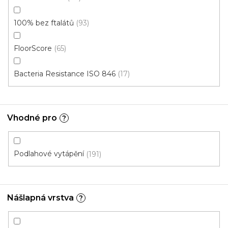
100% bez ftalátů
93
FloorScore
65
Bacteria Resistance ISO 846
17
Vhodné pro
?
Podlahové vytápění
191
Vinylové dílce Purello CLIC 30 V Silento RIGID
SPC / 35143
Nášlapná vrstva
?
Skladem, ihned k odeslání
799 Kč