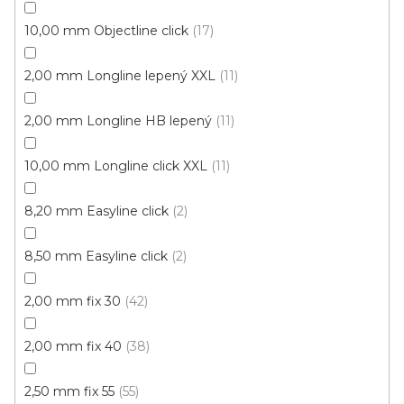
Vinylové dílce Purello Fix 30 V / 31155
10,00 mm Objectline click
17
Skladem, ihned k odeslání
2,00 mm Longline lepený XXL
11
499 Kč
459 Kč
Měrná
117,63 Kč / 1 m2
/ m2
cena:
2,00 mm Longline HB lepený
11
Fix 30 (lepená)
10,00 mm Longline click XXL
11
8,20 mm Easyline click
2
Výprodej
8,50 mm Easyline click
2
2,00 mm fix 30
42
2,00 mm fix 40
38
2,50 mm fix 55
55