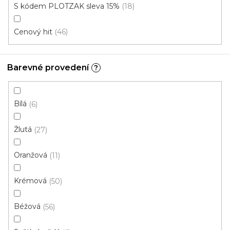
S kódem PLOTZAK sleva 15%
18
Cenový hit
46
kuchyň
ložnice
Barevné provedení
?
pokoj pro
dětský pokoj
hosty
Bílá
6
pracovna
chodba
Žlutá
27
Oranžová
11
koupelna
schody
Krémová
50
Béžová
56
V
ý