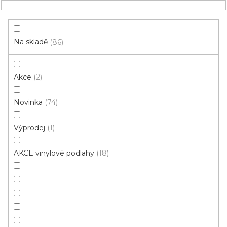
Přejít
NÁKUPNÍ
na
obsah
KOŠÍK
Na skladě
86
Akce
2
HLEDAT
Novinka
74
Do bytu/domu
Výprodej
1
Vinyl do bytu/domu: Typ
AKCE vinylové podlahy
18
pokládky: Plovoucí (Click-
zámková)
do celého
obývací pokoj
domu/bytu