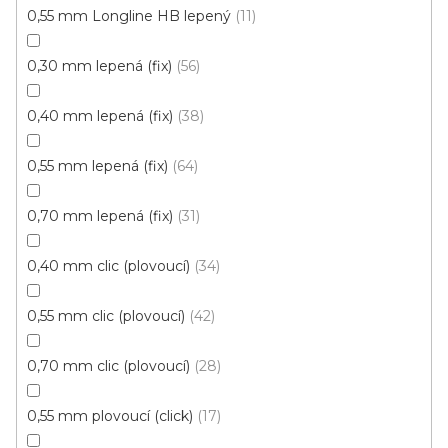
0,55 mm Longline HB lepený
11
0,30 mm lepená (fix)
56
0,40 mm lepená (fix)
38
0,55 mm lepená (fix)
64
0,70 mm lepená (fix)
31
0,40 mm clic (plovoucí)
34
0,55 mm clic (plovoucí)
42
Vinylová podlaha ECO 30 Traditional oak greige
Skladem externě, ihned k odběru
0,70 mm clic (plovoucí)
28
459 Kč
/ m2
0,55 mm plovoucí (click)
17
Měrná
96,84 Kč / 1 m2
cena: