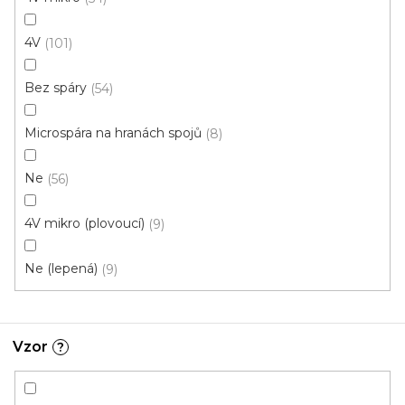
U vás za 4-10 dní
4V
101
613 Kč
od
/ m2
Měrná
od 134,43 Kč / 1 m2
Bez spáry
54
cena:
Microspára na hranách spojů
8
Rigid click 55 (plovoucí)
Rigid click 30 (plovoucí)
G
Ne
56
Novinka
4V mikro (plovoucí)
9
S kódem PLOTZAK sleva 15%
Ne (lepená)
9
Vzor
?