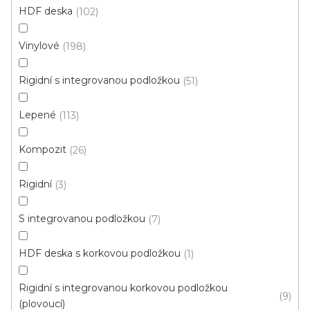
S kódem PLOTZAK sleva 15%
HDF deska
102
Vinylové
198
Rigidní s integrovanou podložkou
51
Lepené
113
Kompozit
26
Rigidní
3
S integrovanou podložkou
7
HDF deska s korkovou podložkou
1
Vinylová podlaha ESSENCE Tribe Oak Light
Natural
Rigidní s integrovanou korkovou podložkou
9
U vás za 4-10 dní
(plovoucí)