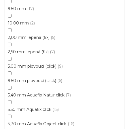
9,50 mm
17
10,00 mm
2
2,00 mm lepená (fix)
5
2,50 mm lepená (fix)
7
5,00 mm plovoucí (click)
9
Vinylové dílce Purello Fix 30 V / 31141
9,50 mm plovoucí (click)
6
Skladem, ihned k odeslání
5,40 mm Aquafix Natur click
7
499 Kč
459 Kč
Měrná
117,63 Kč / 1 m2
/ m2
5,50 mm Aquafix click
15
cena:
Fix 30V (lepená)
5,70 mm Aquafix Object click
16