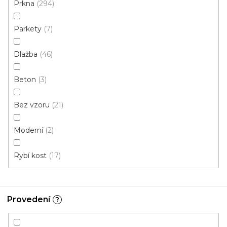
Prkna
294
Parkety
7
Dlažba
46
Beton
3
Vinylová podlaha ESSENCE Primary Oak Natural
Bez vzoru
21
U vás za 4-10 dní
Moderní
2
613 Kč
od
/ m2
Měrná
od 134,43 Kč / 1 m2
cena:
Rybí kost
17
Rigid click 55 (plovoucí)
Rigid click 30 (plovoucí)
G
Provedení
?
Novinka