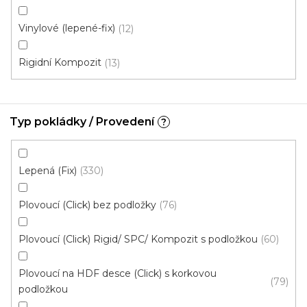
613 Kč
od
/ m2
Vinylové (lepené-fix)
12
Měrná
od 134,43 Kč / 1 m2
cena:
Rigidní Kompozit
13
Rigid click 55 (plovoucí)
Rigid click 30 (plovoucí)
G
Typ pokládky / Provedení
?
Akce
Lepená (Fix)
330
Plovoucí (Click) bez podložky
76
Plovoucí (Click) Rigid/ SPC/ Kompozit s podložkou
60
Plovoucí na HDF desce (Click) s korkovou
79
podložkou