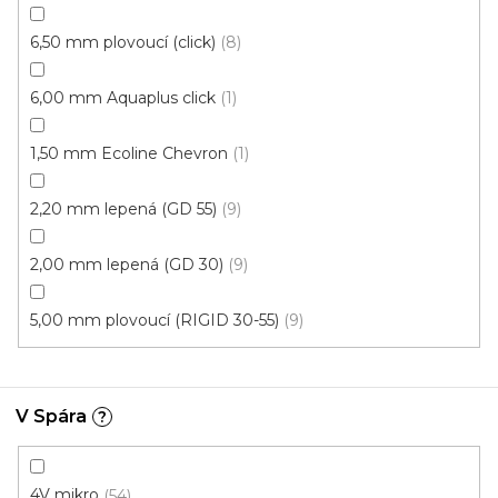
Novinka
6,50 mm plovoucí (click)
8
S kódem PLOTZAK sleva 15%
6,00 mm Aquaplus click
1
1,50 mm Ecoline Chevron
1
2,20 mm lepená (GD 55)
9
2,00 mm lepená (GD 30)
9
5,00 mm plovoucí (RIGID 30-55)
9
V Spára
?
Vinylová podlaha ESSENCE Primary Oak Light
Grey
4V mikro
54