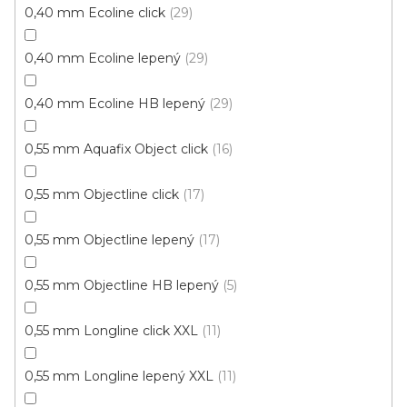
0,40 mm Ecoline click
29
0,40 mm Ecoline lepený
29
Vinylová podlaha Wineo Select Starlight oak soft
0,40 mm Ecoline HB lepený
29
DB00116
Skladem, ihned k odeslání
0,55 mm Aquafix Object click
16
575 Kč
0,55 mm Objectline click
17
449 Kč
Měrná
115,42 Kč / 1 m2
/ m2
cena:
0,55 mm Objectline lepený
17
Wineo
0,55 mm Objectline HB lepený
5
0,55 mm Longline click XXL
11
0,55 mm Longline lepený XXL
11