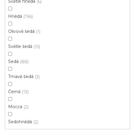
Světle hnědá
6
p
i
ZAVŘÍT FILTR
Hnědá
196
s
p
Ř
Olivově šedá
1
r
Řadit podle:
Doporučujeme
a
o
z
Světle šedá
15
d
e
u
Šedá
Skvělá cena
88
n
k
í
t
Tmavě šedá
3
p
ů
r
Černá
13
o
d
Mocca
2
u
k
Šedohnědá
2
t
ů