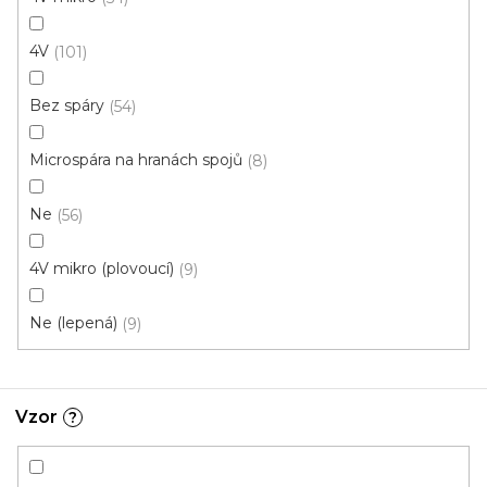
613 Kč
4V
od
101
/ m2
Měrná
od 134,43 Kč / 1 m2
cena:
Bez spáry
54
Rigid click 55 (plovoucí)
Rigid click 30 (plovoucí)
G
Microspára na hranách spojů
8
Novinka
Ne
56
S kódem PLOTZAK sleva 15%
4V mikro (plovoucí)
9
Ne (lepená)
9
Vzor
?