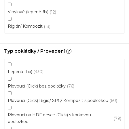
613 Kč
od
/ m2
Měrná
od 134,43 Kč / 1 m2
Vinylové (lepené-fix)
cena:
12
Rigid click 55 (plovoucí)
Rigid click 30 (plovoucí)
G
Rigidní Kompozit
13
Akce
Typ pokládky / Provedení
?
Lepená (Fix)
330
Plovoucí (Click) bez podložky
76
Plovoucí (Click) Rigid/ SPC/ Kompozit s podložkou
60
Plovoucí na HDF desce (Click) s korkovou
79
podložkou