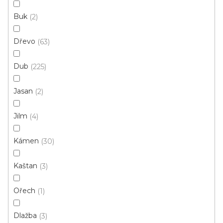
Měrná
149,19 Kč / 1 m2
cena:
Buk
2
Fix Standard D (lepená)
Dřevo
63
Dub
225
Prémiová kvalita
Cenový hit
Jasan
2
Jilm
4
Kámen
30
Kaštan
3
Ořech
1
Dlažba
3