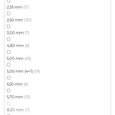
2,35 mm
11
Vinylové dílce Purello Fix 30 V / 31131
Skladem, ihned k odeslání
2,50 mm
131
499 Kč
3,00 mm
7
459 Kč
Měrná
117,63 Kč / 1 m2
/ m2
cena:
4,80 mm
6
Fix 30V (lepená)
5,00 mm
43
5,00 mm (4+1)
19
5,50 mm
6
5,70 mm
13
8,20 mm
0