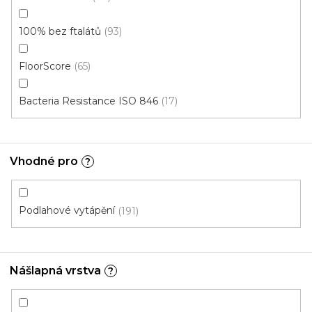
100% bez ftalátů
93
FloorScore
65
Bacteria Resistance ISO 846
17
Vhodné pro
?
Podlahové vytápění
191
Vinylové dílce Purello CLIC 30 V Silento RIGID
SPC / 35143
Skladem, ihned k odeslání
Nášlapná vrstva
?
799 Kč
735 Kč
Měrná
339,02 Kč / 1 m2
/ m2