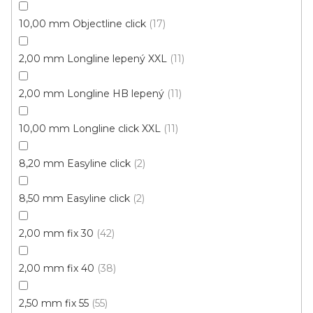
Skladem, ihned k odeslání
10,00 mm Objectline click
17
499 Kč
459 Kč
Měrná
117,63 Kč / 1 m2
2,00 mm Longline lepený XXL
11
/ m2
cena:
2,00 mm Longline HB lepený
11
Fix 30 (lepená)
10,00 mm Longline click XXL
11
Výprodej
8,20 mm Easyline click
2
8,50 mm Easyline click
2
2,00 mm fix 30
42
2,00 mm fix 40
38
2,50 mm fix 55
55