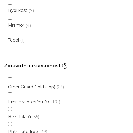
Rybí kost
7
Mramor
4
Vinylová podlaha MODULEO ROOTS 55 EIR
Galway Oak 87832
Topol
1
Skladem externě, odesíláme do 2-3 dnů
749 Kč
/ m2
Měrná
206,79 Kč / 1 m2
Zdravotní nezávadnost
?
cena:
Fix Standard D (lepená)
GreenGuard Gold (Top)
63
Emise v interiéru A+
101
Doporučujeme
Bez ftalátů
35
Phthalate free
79