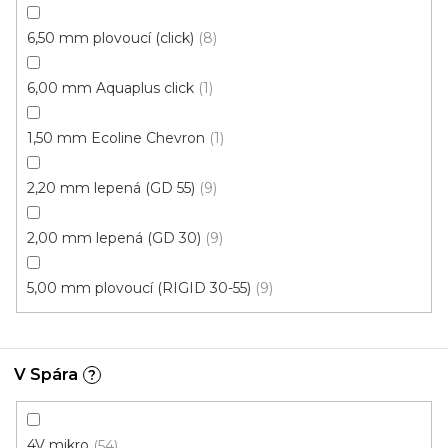
S kódem PLOTZAK sleva 15%
6,50 mm plovoucí (click)
8
6,00 mm Aquaplus click
1
1,50 mm Ecoline Chevron
1
2,20 mm lepená (GD 55)
9
2,00 mm lepená (GD 30)
9
5,00 mm plovoucí (RIGID 30-55)
9
V Spára
?
Vinylová podlaha ESSENCE Primary Oak Light
Grey
U vás za 4-10 dní
4V mikro
54