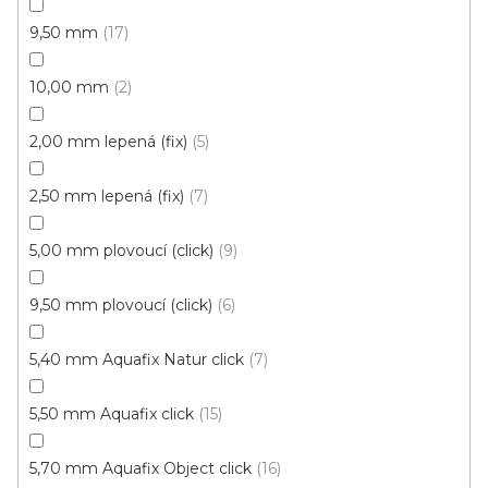
9,50 mm
17
10,00 mm
2
2,00 mm lepená (fix)
5
2,50 mm lepená (fix)
7
5,00 mm plovoucí (click)
9
Vinylové dílce Purello Fix 30 V / 31141
Skladem, ihned k odeslání
9,50 mm plovoucí (click)
6
499 Kč
5,40 mm Aquafix Natur click
7
459 Kč
Měrná
117,63 Kč / 1 m2
/ m2
cena:
5,50 mm Aquafix click
15
Fix 30V (lepená)
5,70 mm Aquafix Object click
16