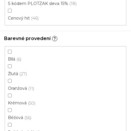
S kódem PLOTZAK sleva 15%
18
kuchyň
ložnice
Cenový hit
46
pokoj pro
dětský pokoj
Barevné provedení
hosty
?
Bílá
6
pracovna
chodba
Žlutá
27
koupelna
schody
Oranžová
11
Krémová
50
V
Béžová
56
ý
p