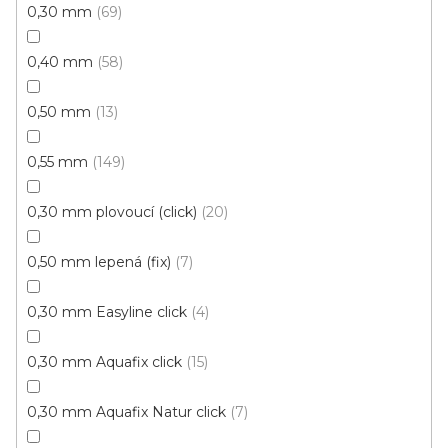
cena:
0,30 mm
69
Clic 30V (plovoucí)
0,40 mm
58
0,50 mm
13
Akce
0,55 mm
149
0,30 mm plovoucí (click)
20
0,50 mm lepená (fix)
7
0,30 mm Easyline click
4
0,30 mm Aquafix click
15
0,30 mm Aquafix Natur click
7