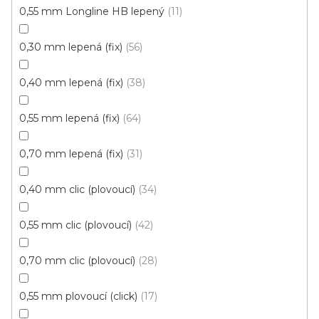
0,55 mm Longline HB lepený
11
0,30 mm lepená (fix)
56
0,40 mm lepená (fix)
38
0,55 mm lepená (fix)
64
0,70 mm lepená (fix)
31
0,40 mm clic (plovoucí)
34
Vinylová podlaha ECO 30 Traditional oak greige
0,55 mm clic (plovoucí)
42
Skladem externě, ihned k odběru
0,70 mm clic (plovoucí)
28
459 Kč
/ m2
Měrná
96,84 Kč / 1 m2
cena:
0,55 mm plovoucí (click)
17