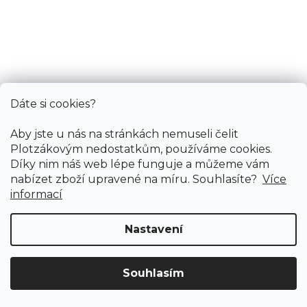
Vinylová podlaha COSMOS Vaduz oak
Doprodej
Skladem externě, odesíláme do 2-3 dnů
499 Kč
358 Kč
Měrná
106,33 Kč / 1 m2
/ m2
cena:
Dáte si cookies?
Fix 30 (lepená)
Aby jste u nás na stránkách nemuseli čelit
Plotzákovým nedostatkům, používáme cookies.
Díky nim náš web lépe funguje a můžeme vám
AKCE vinylové podlahy
nabízet zboží upravené na míru. Souhlasíte?
Více
informací
Nastavení
Souhlasím
Doprava ZDARMA
již od 4 990 Kč na vše! (pro
Vymazat filtry
ČR)
Registrujte se
a získejte
slevu 3%!