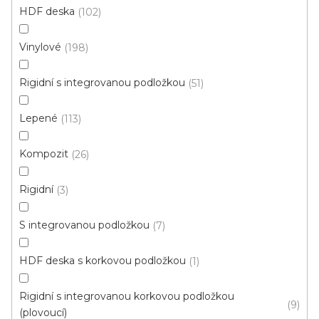
HDF deska
102
Vinylové
198
Rigidní s integrovanou podložkou
51
Lepené
113
Kompozit
26
Rigidní
3
S integrovanou podložkou
7
Vinylová podlaha ESSENCE Tribe Oak Light
HDF deska s korkovou podložkou
1
Natural
U vás za 4-10 dní
Rigidní s integrovanou korkovou podložkou
9
(plovoucí)