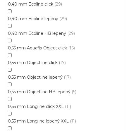
0,40 mm Ecoline click
29
0,40 mm Ecoline lepený
29
Vinylová podlaha Wineo Select Starlight oak soft
DB00116
0,40 mm Ecoline HB lepený
29
Skladem, ihned k odeslání
0,55 mm Aquafix Object click
16
575 Kč
449 Kč
Měrná
115,42 Kč / 1 m2
/ m2
0,55 mm Objectline click
17
cena:
Wineo
0,55 mm Objectline lepený
17
0,55 mm Objectline HB lepený
5
0,55 mm Longline click XXL
11
0,55 mm Longline lepený XXL
11