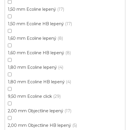
1,50 mm Ecoline lepený
17
1,50 mm Ecoline HB lepený
17
1,60 mm Ecoline lepený
8
1,60 mm Ecoline HB lepený
8
1,80 mm Ecoline lepený
4
1,80 mm Ecoline HB lepený
4
9,50 mm Ecoline click
29
2,00 mm Objectline lepený
17
Vinylové dílce Purello Fix 30 V / 31155
2,00 mm Objectline HB lepený
5