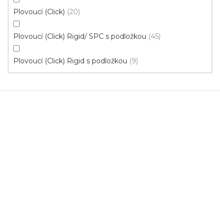
Plovoucí (Click)
20
Plovoucí (Click) Rigid/ SPC s podložkou
45
Vinylová podlaha Fatraclick - Vepo Dub Sněžný
Plovoucí (Click) Rigid s podložkou
9
15661-3
Výprodej posledního balení
Skladem, ihned k odeslání
674 Kč
/ m2
Měrná
395,54 Kč / 1 m2
cena:
FatraClick VÝPRODEJ 1 bal.