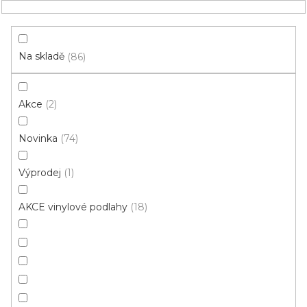
Přejít
NÁKUPNÍ
na
obsah
KOŠÍK
Na skladě
86
Akce
2
HLEDAT
Novinka
74
Do bytu/domu
Výprodej
1
Vinyl do bytu/domu: Vzor:
AKCE vinylové podlahy
18
Mramor
do celého
obývací pokoj
domu/bytu