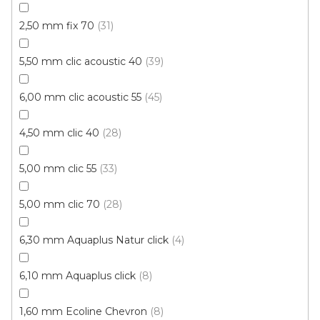
2,50 mm fix 70
31
5,50 mm clic acoustic 40
39
6,00 mm clic acoustic 55
45
Vinylová podlaha Plank IT /Wood/ 2006 Bolton
4,50 mm clic 40
28
šedý VÝPRODEJ (4 balení)
Skladem, ihned k odeslání
5,00 mm clic 55
33
473 Kč
/ m2
5,00 mm clic 70
28
Měrná
174,54 Kč / 1 m2
cena:
6,30 mm Aquaplus Natur click
4
Plank IT wood LEPENÁ
6,10 mm Aquaplus click
8
Novinka
1,60 mm Ecoline Chevron
8