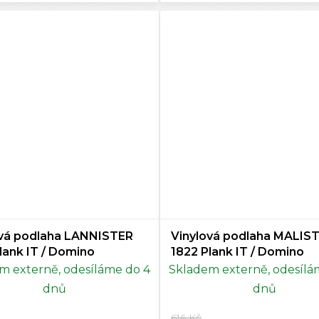
ová podlaha LANNISTER
Vinylová podlaha MALIS
lank IT / Domino
1822 Plank IT / Domino
m externě, odesíláme do 4
Skladem externě, odesílá
dnů
dnů
616 Kč