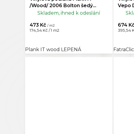
/Wood/ 2006 Bolton šedý
Vepo 
VÝPRODEJ (4 balení)
Výprod
Skladem, ihned k odeslání
Skl
473 Kč
674 K
/ m2
Měrná
Měrná
174,54 Kč / 1 m2
395,54 K
cena:
cena:
Plank IT wood LEPENÁ
FatraCli