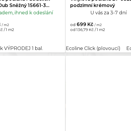
Dub Sněžný 15661-3
podzimní krémový
ej posledního balení
adem, ihned k odeslání
U vás za 3-7 dní
č
699 Kč
od
/ m2
/ m2
Měrná
č / 1 m2
od 136,79 Kč / 1 m2
cena:
ck VÝPRODEJ 1 bal.
Ecoline Click (plovoucí)
E