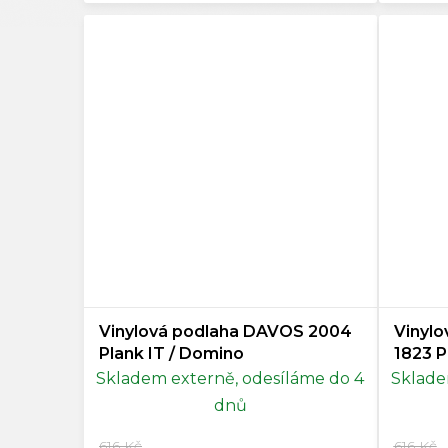
Vinylová podlaha DAVOS 2004
Vinyl
Plank IT / Domino
1823 P
Skladem externě, odesíláme do 4
Sklade
dnů
616 Kč
616 Kč