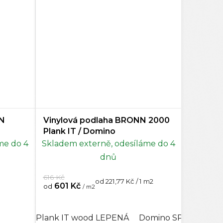
ON
Vinylová podlaha BRONN 2000
Plank IT / Domino
me do 4
Skladem externě, odesíláme do 4
dnů
616 Kč
Měrná
od 221,77 Kč / 1 m2
601 Kč
od
/ m2
cena:
Plank IT wood LEPENÁ
Domino SPC Acoust