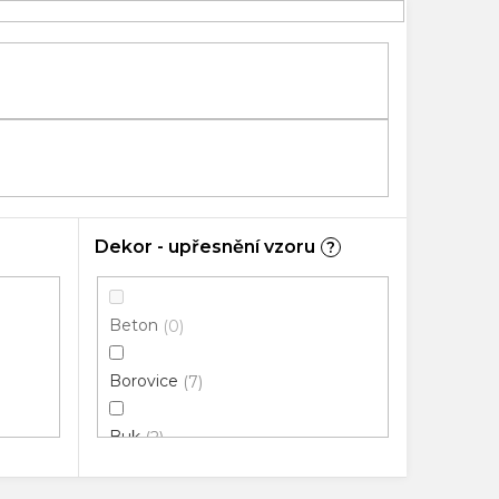
Dekor - upřesnění vzoru
?
Beton
0
Borovice
7
Buk
2
Dřevo
50