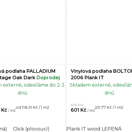
ová podlaha PALLADIUM
Vinylová podlaha BOLT
ntage Oak Dark
Doprodej
2006 Plank IT
 externě, odesíláme do 2-3
Skladem externě, odesílá
dnů
dnů
616 Kč
Měrná
Měrná
od 118,31 Kč / 1 m2
221,77 Kč / 1 m2
 Kč
601 Kč
/ m2
/ m2
cena:
cena:
ená)
Click (plovoucí)
Plank IT wood LEPENÁ