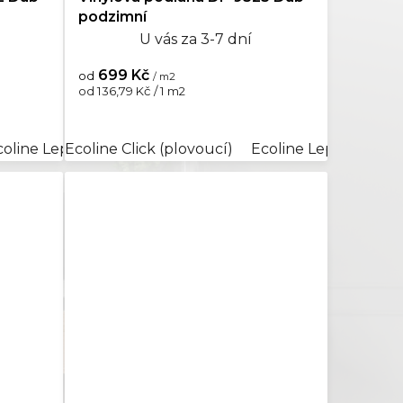
podzimní
U vás za 3-7 dní
699 Kč
od
/ m2
Měrná
od 136,79 Kč / 1 m2
cena:
coline Lepený
Ecoline Click (plovoucí)
Aquaplus Click (plovoucí)
Ecoline Lepený
Aqu