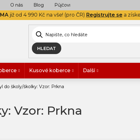
O nás
Blog
Půjčovna
Naše realizace
Hodn
RMA
již od 4 990 Kč na vše! (pro ČR)
Registrujte se
a získ
HLEDAT
oberce
Kusové koberce
Další
yl do školy/školky: Vzor: Prkna
ky: Vzor: Prkna