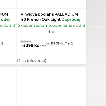
DIUM
Vinylová podlaha PALLADIUM
rodej
40 French Oak Light
Doprodej
e do 2-3
Skladem externě, odesíláme do 2-3
dnů
599 Kč
Měrná
 m2
od 118,31 Kč / 1 m2
398 Kč
od
/ m2
cena:
epený
Ecoline Chevron (lepený)
Click (plovoucí)