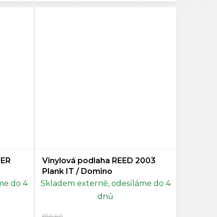
TER
Vinylová podlaha REED 2003
Plank IT / Domino
me do 4
Skladem externě, odesíláme do 4
dnů
616 Kč