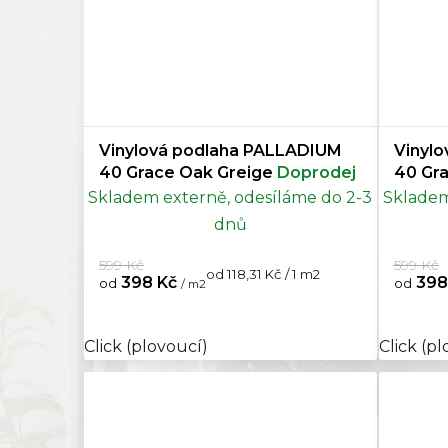
Vinylová podlaha PALLADIUM
Vinyl
40 Grace Oak Greige
Doprodej
40 Gr
Skladem externě, odesíláme do 2-3
Skladem
dnů
599 Kč
599 Kč
Měrná
od 118,31 Kč / 1 m2
398 Kč
398
od
od
/ m2
cena:
Click (plovoucí)
Click (p