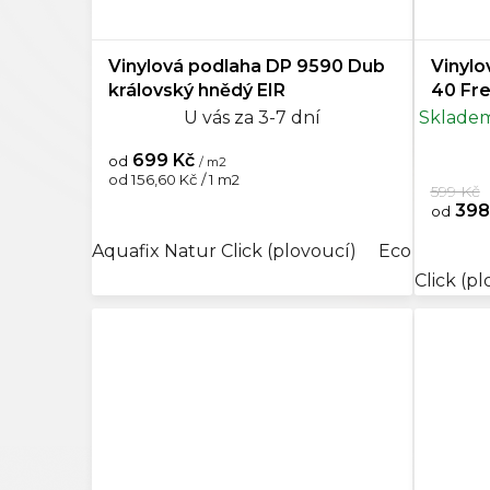
Vinylová podlaha DP 9590 Dub
Vinyl
královský hnědý EIR
40 Fr
U vás za 3-7 dní
Skladem
699 Kč
od
/ m2
Měrná
od 156,60 Kč / 1 m2
599 Kč
cena:
398
od
Aquafix Natur Click (plovoucí)
Ecoline Click
Click (p