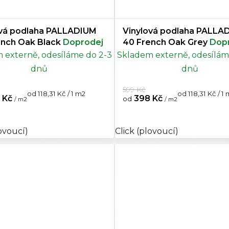
ová podlaha PALLADIUM
Vinylová podlaha PALLA
ench Oak Black
Doprodej
40 French Oak Grey
Dop
 externě, odesíláme do 2-3
Skladem externě, odesílám
dnů
dnů
599 Kč
Měrná
Měrná
od 118,31 Kč / 1 m2
od 118,31 Kč / 1
 Kč
398 Kč
od
/ m2
/ m2
cena:
cena:
 (plovoucí)
Ecoline Lepený
Ecoline HB (Rybí kost) l
lovoucí)
Click (plovoucí)