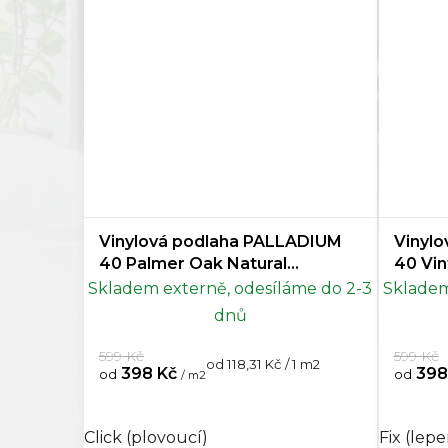
Vinylová podlaha PALLADIUM
Vinyl
40 Palmer Oak Natural
40 Vi
Doprodej
Skladem externě, odesíláme do 2-3
Skladem
dnů
599 Kč
599 Kč
Měrná
od 118,31 Kč / 1 m2
398 Kč
398
od
od
/ m2
cena:
Click (plovoucí)
Fix (lep