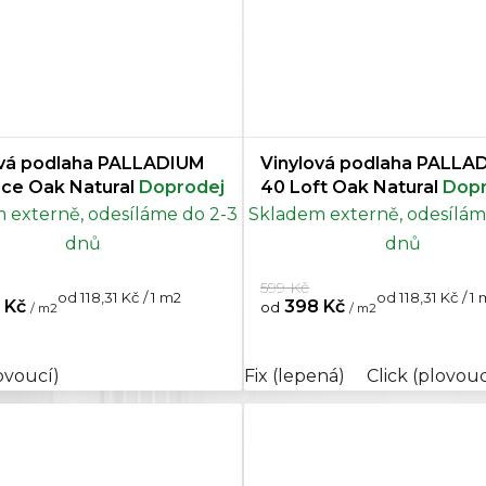
ová podlaha PALLADIUM
Vinylová podlaha PALLA
ace Oak Natural
Doprodej
40 Loft Oak Natural
Dopr
 externě, odesíláme do 2-3
Skladem externě, odesílám
dnů
dnů
599 Kč
Měrná
Měrná
od 118,31 Kč / 1 m2
od 118,31 Kč / 1
 Kč
398 Kč
od
/ m2
/ m2
cena:
cena:
lovoucí)
Fix (lepená)
Click (plovouc