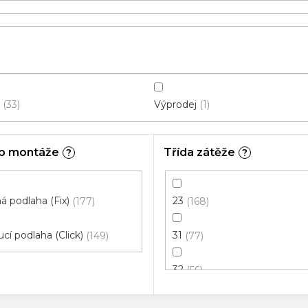
Výprodej
33
1
b montáže
Třída zátěže
?
?
 podlaha (Fix)
23
177
168
cí podlaha (Click)
31
149
77
32
56
33
125