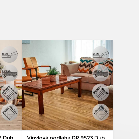
Dub
122
Jasan
2
Jilm
4
Kámen
0
Kaštan
3
Ořech
1
Dlažba
0
Mramor
0
2 Dub
Vinylová podlaha DP 9523 Dub