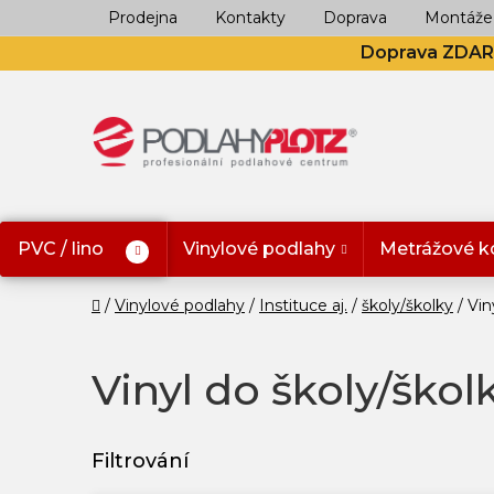
Přejít
Prodejna
Kontakty
Doprava
Montáže
na
Doprava ZDA
obsah
PVC / lino
Vinylové podlahy
Metrážové k
Domů
Vinylové podlahy
Instituce aj.
školy/školky
Vin
Vinyl do školy/škol
V
ý