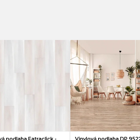
34
8
41
70
42
128
43
23
vá podlaha Fatraclick -
Vinylová podlaha DP 952