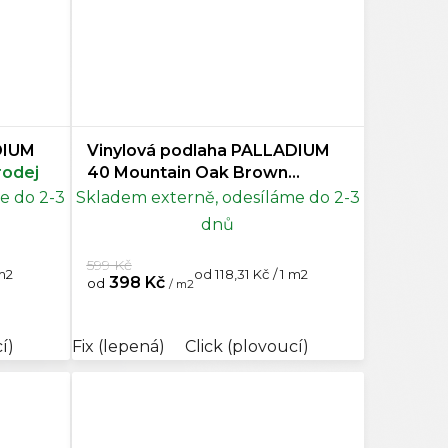
DIUM
Vinylová podlaha PALLADIUM
odej
40 Mountain Oak Brown
Doprodej
e do 2-3
Skladem externě, odesíláme do 2-3
dnů
599 Kč
Měrná
 m2
od 118,31 Kč / 1 m2
398 Kč
od
/ m2
cena:
í)
Fix (lepená)
Click (plovoucí)