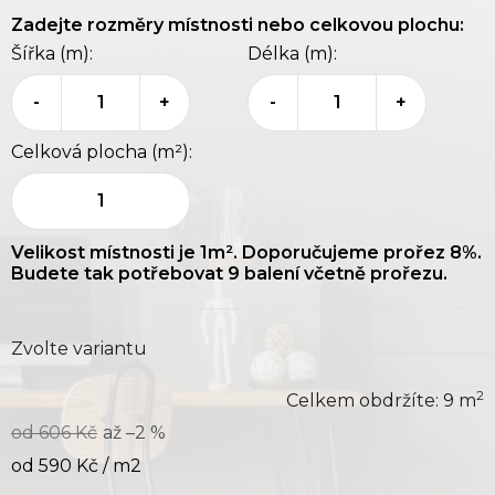
Zadejte rozměry místnosti nebo celkovou plochu:
Šířka (m):
Délka (m):
-
+
-
+
Celková plocha (m²):
1
Velikost místnosti je
1
m². Doporučujeme prořez 8%.
Budete tak potřebovat
9
balení včetně prořezu.
Zvolte variantu
2
Celkem obdržíte:
9
m
od 606 Kč
až –2 %
od
590 Kč
/ m2