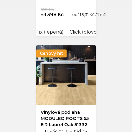
599 Kč
398 Kč
Měrná
od 118,31 Kč / 1 m2
od
cena:
Fix (lepená)
Click (plovoucí)
Cenový hit
Vinylová podlaha
MODULEO ROOTS 55
EIR Laurel Oak 51332
U vás za 3-4 týdny