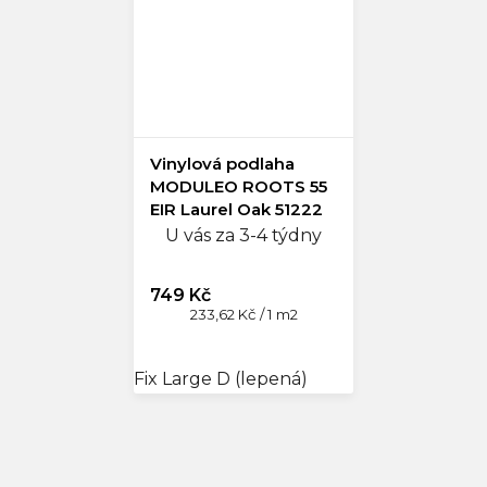
Vinylová podlaha
MODULEO ROOTS 55
EIR Laurel Oak 51222
U vás za 3-4 týdny
749 Kč
Měrná
233,62 Kč / 1 m2
cena:
Fix Large D (lepená)