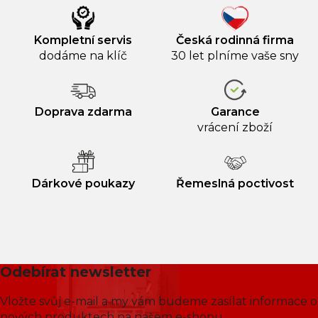
Kompletní servis
Česká rodinná firma
dodáme na klíč
30 let plníme vaše sny
Doprava zdarma
Garance
vrácení zboží
Dárkové poukazy
Řemeslná poctivost
Odebírat newsletter
Vložte svůj e-mail a my vám budeme zasílat informace o
nových produktech na našem e-shopu.