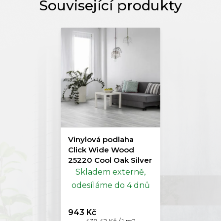
Vinylová podlaha
Click Wide Wood
25220 Cool Oak Silver
Skladem externě,
odesíláme do 4 dnů
943 Kč
Měrná
439,42 Kč / 1 m2