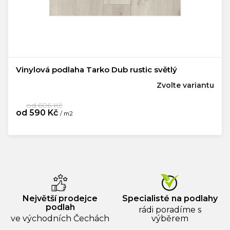
Vinylová podlaha Tarko Dub rustic světlý
Zvolte variantu
od 606 Kč
od
590 Kč
/ m2
Největší prodejce
Specialisté na podlahy
podlah
rádi poradíme s
ve východních Čechách
výběrem