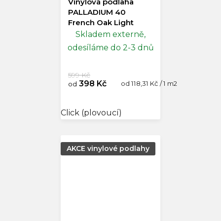
Vinylová podlaha
PALLADIUM 40
French Oak Light
Doprodej
Skladem externě,
odesíláme do 2-3 dnů
599 Kč
398 Kč
Měrná
od 118,31 Kč / 1 m2
od
cena:
Click (plovoucí)
AKCE vinylové podlahy