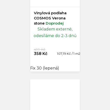
Vinylová podlaha
COSMOS Verona
stone
Doprodej
Skladem externě,
odesíláme do 2-3 dnů
499 Kč
358 Kč
Měrná
107,19 Kč / 1 m2
cena:
Fix 30 (lepená)