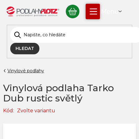
Přejít
NÁKUPNÍ
na
obsah
KOŠÍK
HLEDAT
Vinylové podlahy
Vinylová podlaha Tarko
Dub rustic světlý
Kód:
Zvolte variantu