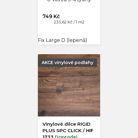
749 Kč
Měrná
233,62 Kč / 1 m2
cena:
Fix Large D (lepená)
AKCE vinylové podlahy
Vinylové dílce RIGID
PLUS SPC CLICK / HIF
1733
Doprodej