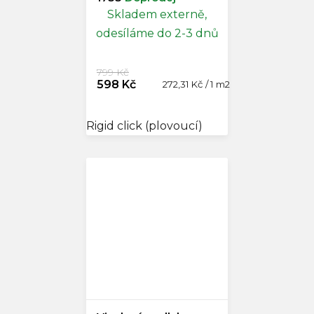
Skladem externě,
odesíláme do 2-3 dnů
799 Kč
598 Kč
Měrná
272,31 Kč / 1 m2
cena:
Rigid click (plovoucí)