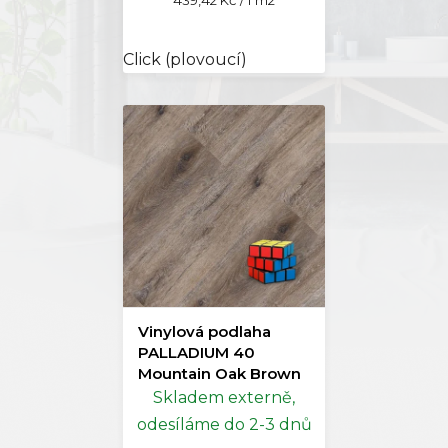
cena:
Click (plovoucí)
Vinylová podlaha
PALLADIUM 40
Mountain Oak Brown
Doprodej
Skladem externě,
odesíláme do 2-3 dnů