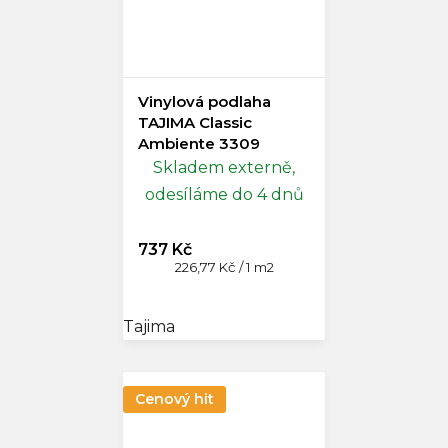
Vinylová podlaha
TAJIMA Classic
Ambiente 3309
Skladem externě,
odesíláme do 4 dnů
737 Kč
Měrná
226,77 Kč / 1 m2
cena:
Tajima
Cenový hit