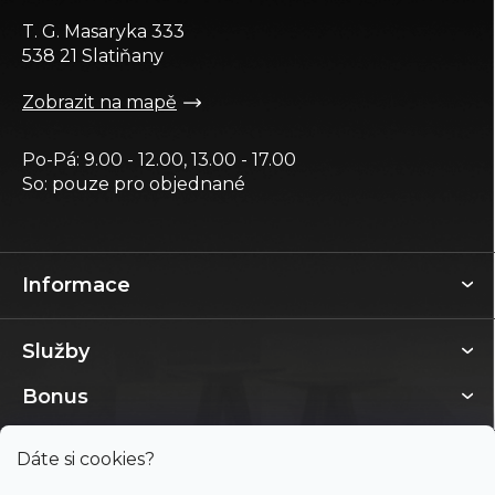
t
T. G. Masaryka 333
í
538 21 Slatiňany
Zobrazit na mapě
Po-Pá: 9.00 - 12.00, 13.00 - 17.00
So: pouze pro objednané
Informace
Služby
Bonus
Dáte si cookies?