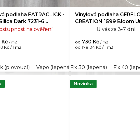
vá podlaha FATRACLICK -
Vinylová podlaha GERFL
ilica Dark 7231-6
CREATION 1599 Bloom U
dej
Clear
ostupnost na ověření
U vás za 3-7 dní
 Kč
730 Kč
od
/ m2
/ m2
Měrná
0 Kč / 1 m2
od 178,04 Kč / 1 m2
cena:
ck (plovoucí)
Vepo (lepená)
Fix 30 (lepená)
Fix 40 (le
a
Novinka