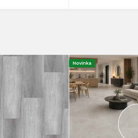
33
24
34
4
41
1
42
28
Novinka
43
8