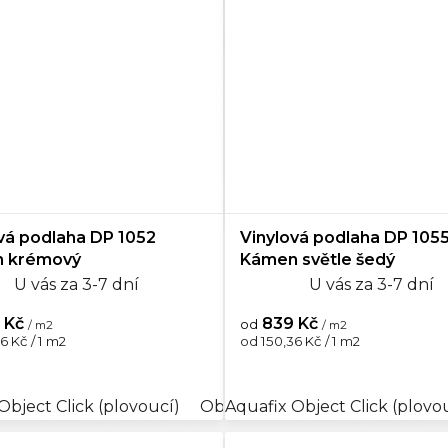
vá podlaha DP 1052
Vinylová podlaha DP 105
 krémový
Kámen světle šedý
U vás za 3-7 dní
U vás za 3-7 dní
 Kč
839 Kč
od
/ m2
/ m2
Měrná
6 Kč / 1 m2
od 150,36 Kč / 1 m2
cena:
lick (plovoucí)
Object Click (plovoucí)
Objectline Lepený
Objectline Click (plovoucí)
Aquafix Object Click (plovo
Aquaplus Object C
O