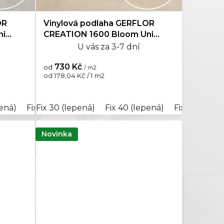
OR
Vinylová podlaha GERFLOR
Mramor
4
ni
CREATION 1600 Bloom Uni
Cream
U vás za 3-7 dní
Topol
1
730 Kč
od
/ m2
Měrná
od 178,04 Kč / 1 m2
cena:
pená)
Fix 55 (lepená)
Fix 30 (lepená)
Rigid Clic Acoustic 40 (plovoucí)
Fix 40 (lepená)
Fix 55 (lepen
Novinka