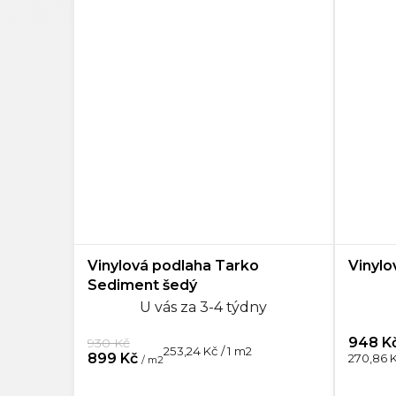
Vinylová podlaha Tarko
Vinylo
Sediment šedý
U vás za 3-4 týdny
948 K
930 Kč
Měrná
253,24 Kč / 1 m2
Měrná
899 Kč
270,86 K
/ m2
cena:
cena: