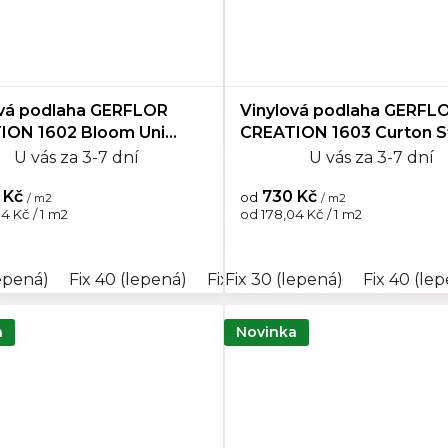
ová podlaha GERFLOR
Vinylová podlaha GERFL
ION 1602 Bloom Uni
CREATION 1603 Curton 
Clear
U vás za 3-7 dní
U vás za 3-7 dní
 Kč
730 Kč
od
/ m2
/ m2
Měrná
4 Kč / 1 m2
od 178,04 Kč / 1 m2
cena:
ená)
lepená)
Rigid Clic Acoustic 40 (plovoucí)
Fix 40 (lepená)
Fix 55 (lepená)
Fix 30 (lepená)
Rigid Clic Acous
Rigid Clic Ac
Fix 40 (le
a
Novinka