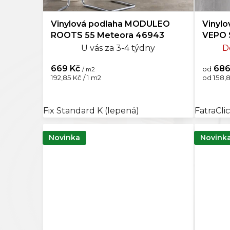
Vinylová podlaha MODULEO
Vinylo
Mocca
0
ROOTS 55 Meteora 46943
VEPO S
Dopro
U vás za 3-4 týdny
D
Šedohnědá
0
669 Kč
686
od
/ m2
Měrná
Měrná
192,85 Kč / 1 m2
od 158,8
cena:
cena:
Fix Standard K (lepená)
FatraCli
Novinka
Novink