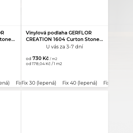
OR
Vinylová podlaha GERFLOR
Stone
CREATION 1604 Curton Stone
Taupe
U vás za 3-7 dní
730 Kč
od
/ m2
Měrná
od 178,04 Kč / 1 m2
cena:
tic 55 (plovoucí)
oustic 40 (plovoucí)
pená)
Fix 55 (lepená)
Fix 30 (lepená)
Click 55 (plovoucí)
Rigid Clic Acoustic 55 (plovoucí)
Fix 70 (lepená)
Fix 40 (lepená)
Rigid Clic Acou
Fix 55 (lepen