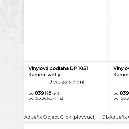
Vinylová podlaha DP 1051
Vinylo
Kámen světlý
Kámen
U vás za 3-7 dní
839 Kč
839
od
od
/ m2
Měrná
Měrná
od 150,36 Kč / 1 m2
od 150,3
cena:
cena:
Aquafix Object Click (plovoucí)
Objectline C
Aquafix 