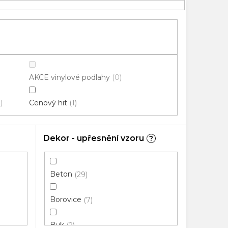
AKCE vinylové podlahy
0
Cenový hit
0
1
Dekor - upřesnění vzoru
?
Beton
29
Borovice
7
Buk
2