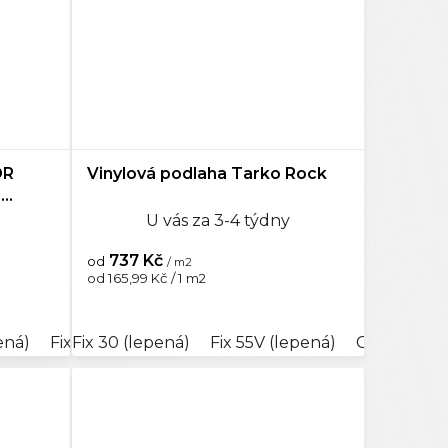
OR
Vinylová podlaha Tarko Rock
d
U vás za 3-4 týdny
737 Kč
od
/ m2
Měrná
od 165,99 Kč / 1 m2
cena:
tic 55 (plovoucí)
oustic 40 (plovoucí)
ená)
Fix 70 (lepená)
Fix 30 (lepená)
Clic 70 (plovoucí)
Rigid Clic Acoustic 55 (plovoucí)
Rigid Clic Acoustic 40 (plovoucí)
Fix 55V (lepená)
Click 30V (