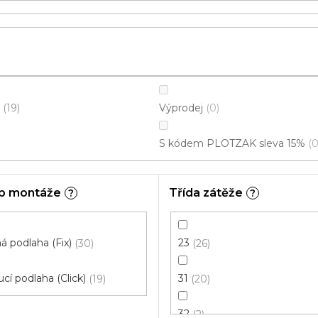
Výprodej
19
0
S kódem PLOTZAK sleva 15%
b montáže
Třída zátěže
?
?
 podlaha (Fix)
23
30
26
cí podlaha (Click)
31
19
20
32
2