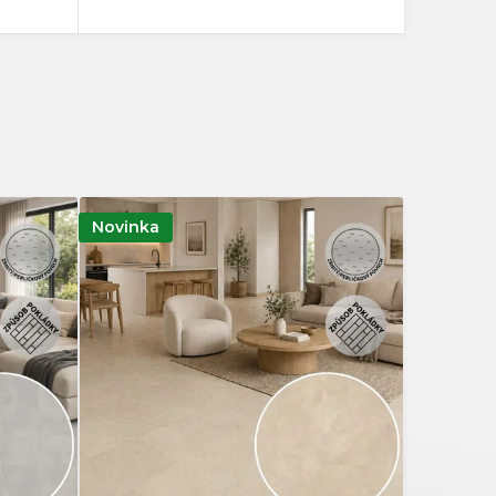
Dřevo
62
Dub
185
Jasan
2
Jilm
4
Novinka
Kámen
30
Kaštan
3
Ořech
1
Dlažba
3
Rybí kost
7