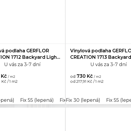
ová podlaha GERFLOR
Vinylová podlaha GERFL
ION 1712 Backyard Light
CREATION 1713 Backyar
Taupe
U vás za 3-7 dní
U vás za 3-7 dní
 Kč
730 Kč
od
/ m2
/ m2
Měrná
 Kč / 1 m2
od 217,91 Kč / 1 m2
cena:
ená)
lepená)
Rigid Clic Acoustic 40 (plovoucí)
Fix 55 (lepená)
Fix 70 (lepená)
Fix 30 (lepená)
Rigid Clic Acous
Rigid Clic Ac
Fix 55 (lep