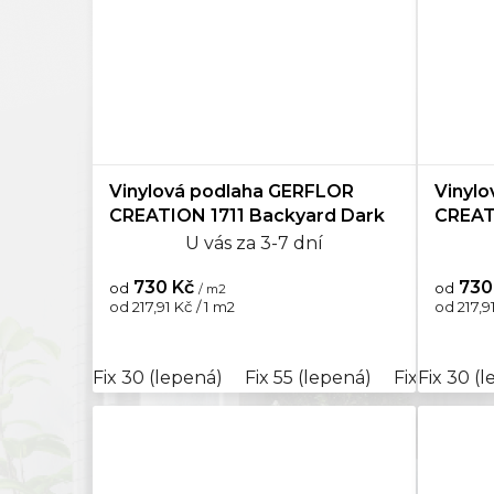
Vinylová podlaha GERFLOR
Vinyl
CREATION 1711 Backyard Dark
CREAT
Beige
U vás za 3-7 dní
730 Kč
730
od
od
/ m2
Měrná
Měrná
od 217,91 Kč / 1 m2
od 217,91
cena:
cena:
Fix 30 (lepená)
Fix 55 (lepená)
Fix 70 (lep
Fix 30 (