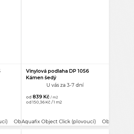
5
Vinylová podlaha DP 1056
Kámen šedý
U vás za 3-7 dní
839 Kč
od
/ m2
Měrná
od 150,36 Kč / 1 m2
cena:
ucí)
lick (plovoucí)
bjectline Lepený
Objectline Click (plovoucí)
Aquafix Object Click (plovoucí)
Aquaplus Object Click (plovoucí)
Objectline Lepený
Objectline Cl