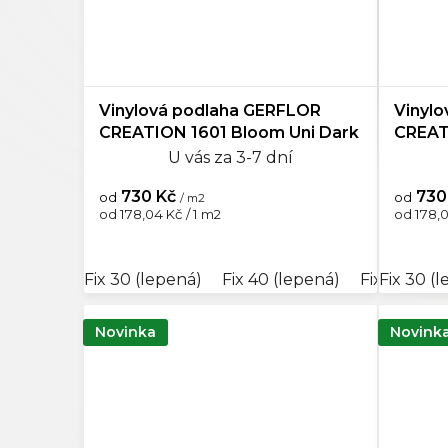
Vinylová podlaha GERFLOR
Vinyl
CREATION 1601 Bloom Uni Dark
CREAT
Pearl
U vás za 3-7 dní
730 Kč
730
od
od
/ m2
Měrná
Měrná
od 178,04 Kč / 1 m2
od 178,0
cena:
cena:
Fix 30 (lepená)
Fix 40 (lepená)
Fix 55 (lep
Fix 30 (
Novinka
Novink