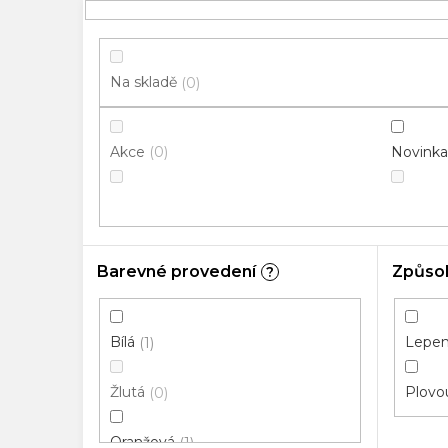
p
i
s
p
Na skladě
0
r
o
Akce
Novinka
0
d
u
k
t
ů
Barevné provedení
Způso
?
Bílá
Lepená
1
Žlutá
Plovou
0
Oranžová
1