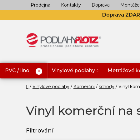
Přejít
Prodejna
Kontakty
Doprava
Montáže
na
Doprava ZDA
obsah
PVC / lino
Vinylové podlahy
Metrážové k
Domů
Vinylové podlahy
Komerční
schody
Vinyl kom
Vinyl komerční na 
V
ý