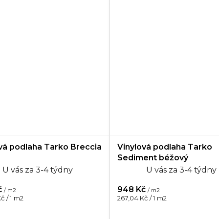
vá podlaha Tarko Breccia
Vinylová podlaha Tarko
Sediment béžový
U vás za 3-4 týdny
U vás za 3-4 týdny
č
948 Kč
/ m2
/ m2
Měrná
č / 1 m2
267,04 Kč / 1 m2
cena: