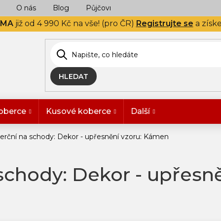
O nás
Blog
Půjčovna
Naše realizace
Hodn
RMA
již od 4 990 Kč na vše! (pro ČR)
Registrujte se
a získ
HLEDAT
oberce
Kusové koberce
Další
erční na schody: Dekor - upřesnění vzoru: Kámen
schody: Dekor - upřesn