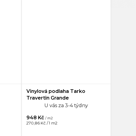
Vinylová podlaha Tarko
Travertin Grande
U vás za 3-4 týdny
948 Kč
/ m2
Měrná
270,86 Kč / 1 m2
cena: