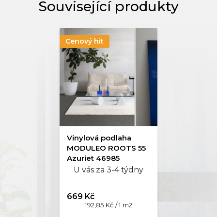
Cenový hit
Vinylová podlaha
MODULEO ROOTS 55
Azuriet 46985
U vás za 3-4 týdny
669 Kč
Měrná
192,85 Kč / 1 m2
cena: