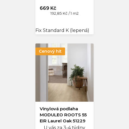
669 Kč
Měrná
192,85 Kč / 1 m2
cena:
Fix Standard K (lepená)
Cenový hit
Vinylová podlaha
MODULEO ROOTS 55
EIR Laurel Oak 51229
U vás za 3-4 týdny