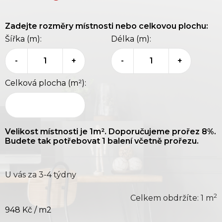
Zadejte rozměry místnosti nebo celkovou plochu:
Šířka (m):
Délka (m):
-
+
-
+
Celková plocha (m²):
Velikost místnosti je
1
m². Doporučujeme prořez 8%.
Budete tak potřebovat
1
balení včetně prořezu.
U vás za 3-4 týdny
2
Celkem obdržíte:
1
m
948 Kč
/ m2