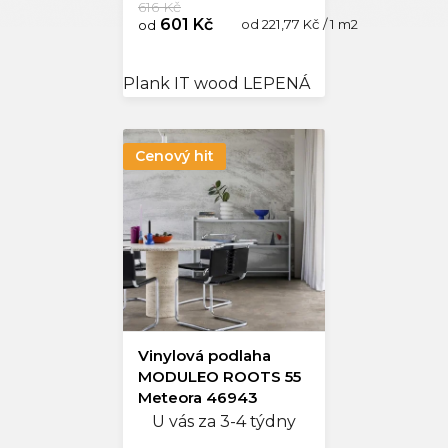
616 Kč
601 Kč
Měrná
od 221,77 Kč / 1 m2
od
cena:
Plank IT wood LEPENÁ
Cenový hit
Vinylová podlaha
MODULEO ROOTS 55
Meteora 46943
U vás za 3-4 týdny