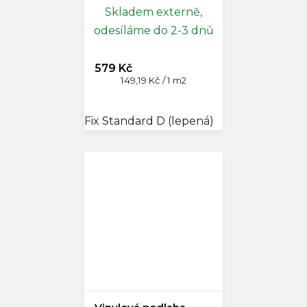
Skladem externě,
odesíláme do 2-3 dnů
579 Kč
Měrná
149,19 Kč / 1 m2
cena:
Fix Standard D (lepená)