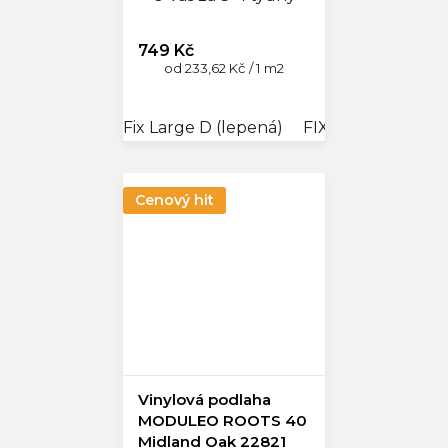
749 Kč
Měrná
od 233,62 Kč / 1 m2
cena:
Fix Large D (lepená)
FIX 55 - Rybí kost
Cenový hit
Vinylová podlaha
MODULEO ROOTS 40
Midland Oak 22821