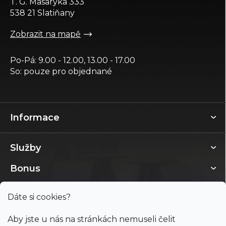
T. G. Masaryka 333
í
538 21 Slatiňany
Zobrazit na mapě
Po-Pá: 9.00 - 12.00, 13.00 - 17.00
So: pouze pro objednané
Informace
Služby
Bonus
Dáte si cookies?
Aby jste u nás na stránkách nemuseli čelit