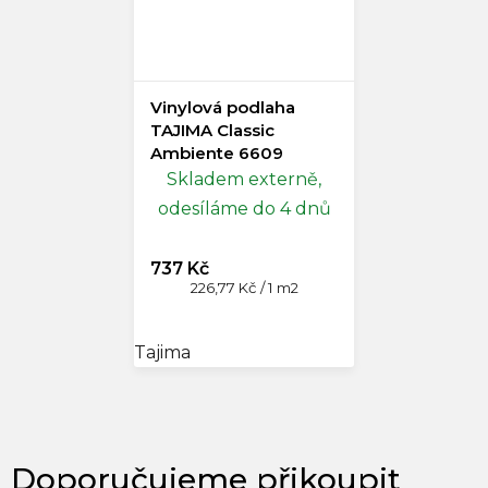
Vinylová podlaha
TAJIMA Classic
Ambiente 6609
Skladem externě,
odesíláme do 4 dnů
737 Kč
Měrná
226,77 Kč / 1 m2
cena:
Tajima