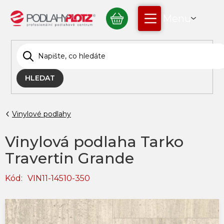
Přejít
NÁKUPNÍ
na
obsah
KOŠÍK
HLEDAT
Vinylové podlahy
Vinylová podlaha Tarko
Travertin Grande
Kód:
VIN11-14510-350