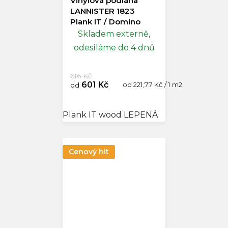
Vinylová podlaha
LANNISTER 1823
Plank IT / Domino
Skladem externě,
odesíláme do 4 dnů
616 Kč
601 Kč
Měrná
od 221,77 Kč / 1 m2
od
cena:
Plank IT wood LEPENÁ
Cenový hit