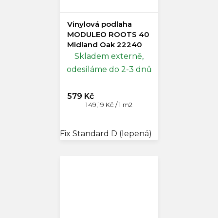
Vinylová podlaha
MODULEO ROOTS 40
Midland Oak 22240
Skladem externě,
odesíláme do 2-3 dnů
579 Kč
Měrná
149,19 Kč / 1 m2
cena:
Fix Standard D (lepená)