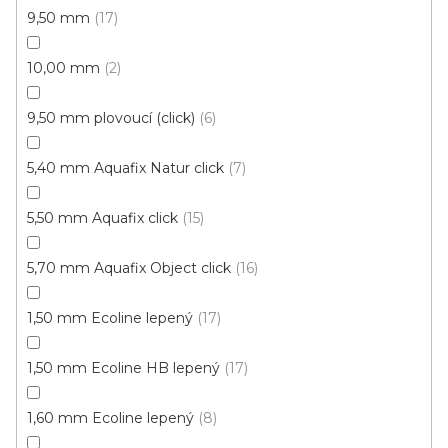
9,50 mm
17
Vinylová podlaha PALLADIUM 40 French Oak
Grey
Doprodej
10,00 mm
2
Skladem externě, odesíláme do 2-3 dnů
9,50 mm plovoucí (click)
6
599 Kč
398 Kč
Měrná
od 118,31 Kč / 1 m2
od
/ m2
5,40 mm Aquafix Natur click
7
cena:
5,50 mm Aquafix click
15
Click (plovoucí)
5,70 mm Aquafix Object click
16
1,50 mm Ecoline lepený
17
1,50 mm Ecoline HB lepený
17
1,60 mm Ecoline lepený
8