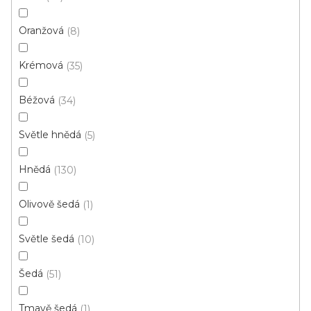
s
Oranžová
8
p
Ř
r
Řadit podle:
Doporučujeme
a
Krémová
35
o
z
d
e
Béžová
34
u
Výprodej
n
k
í
Světle hnědá
5
t
p
ů
r
Hnědá
130
o
d
Olivově šedá
1
u
k
Světle šedá
10
t
ů
Šedá
51
Tmavě šedá
1