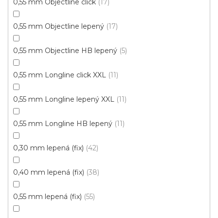
0,55 mm Objectline click
17
0,55 mm Objectline lepený
17
Vinylová podlaha DP 9590 Dub královský hnědý
EIR
0,55 mm Objectline HB lepený
5
U vás za 3-7 dní
0,55 mm Longline click XXL
11
699 Kč
od
/ m2
Měrná
od 156,60 Kč / 1 m2
cena:
0,55 mm Longline lepený XXL
11
Aquafix Natur Click (plovoucí)
Ecoline Click (plovou
0,55 mm Longline HB lepený
11
0,30 mm lepená (fix)
42
0,40 mm lepená (fix)
38
0,55 mm lepená (fix)
55