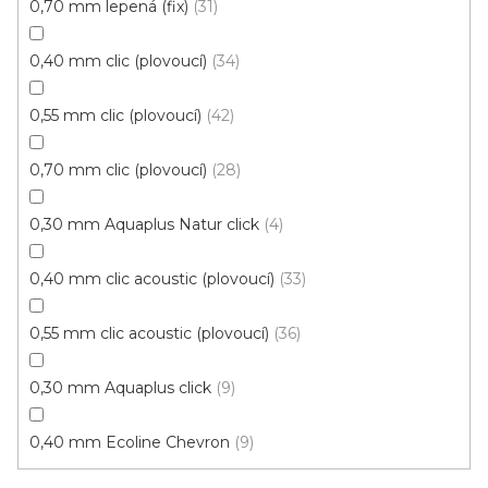
0,70 mm lepená (fix)
31
0,40 mm clic (plovoucí)
34
0,55 mm clic (plovoucí)
42
0,70 mm clic (plovoucí)
28
0,30 mm Aquaplus Natur click
4
0,40 mm clic acoustic (plovoucí)
33
Vinylová podlaha PALLADIUM 40 French Oak
Black
Doprodej
0,55 mm clic acoustic (plovoucí)
36
Skladem externě, odesíláme do 2-3 dnů
0,30 mm Aquaplus click
9
599 Kč
398 Kč
Měrná
od 118,31 Kč / 1 m2
od
/ m2
0,40 mm Ecoline Chevron
9
cena: