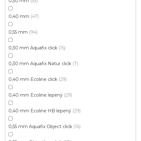
0,30 mm
53
Ecoline Click (plovoucí)
Ecoline Lepený
Aquaplus 
0,40 mm
47
0,55 mm
94
0,30 mm Aquafix click
15
0,30 mm Aquafix Natur click
7
0,40 mm Ecoline click
29
0,40 mm Ecoline lepený
29
0,40 mm Ecoline HB lepený
29
0,55 mm Aquafix Object click
16