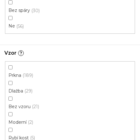
Bez spáry
30
Ne
56
Vzor
?
Prkna
189
Vinylová podlaha PALLADIUM 40 Grace Oak
Natural
Doprodej
Skladem externě, odesíláme do 2-3 dnů
Dlažba
29
Bez vzoru
21
599 Kč
398 Kč
Měrná
od 118,31 Kč / 1 m2
od
/ m2
cena:
Moderní
2
Click (plovoucí)
Rybí kost
5