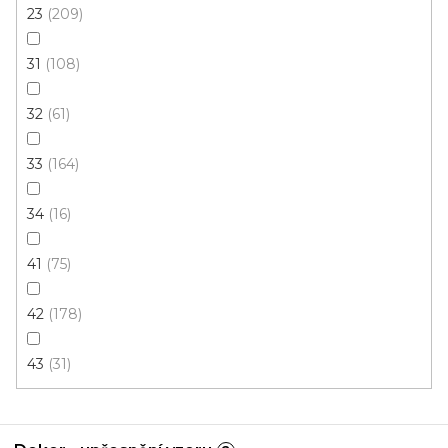
23
209
31
108
32
61
33
164
34
16
41
75
42
178
Vinylová podlaha Fatraclick - Vepo Dub Sněžný
15661-3
Výprodej posledního balení
43
31
Skladem, ihned k odeslání
674 Kč
/ m2