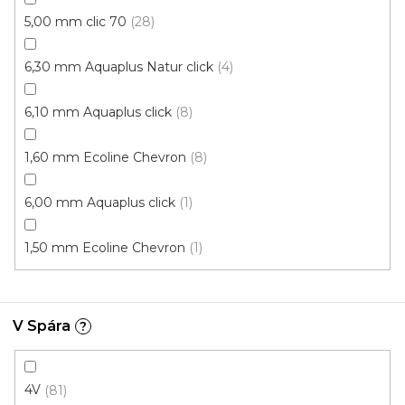
5,00 mm clic 70
28
Vinylová podlaha PALLADIUM 40 Grace Oak
Greige
Doprodej
Skladem externě, odesíláme do 2-3 dnů
6,30 mm Aquaplus Natur click
4
6,10 mm Aquaplus click
8
599 Kč
398 Kč
Měrná
od 118,31 Kč / 1 m2
od
/ m2
cena:
1,60 mm Ecoline Chevron
8
Click (plovoucí)
6,00 mm Aquaplus click
1
1,50 mm Ecoline Chevron
1
V Spára
?
4V
81