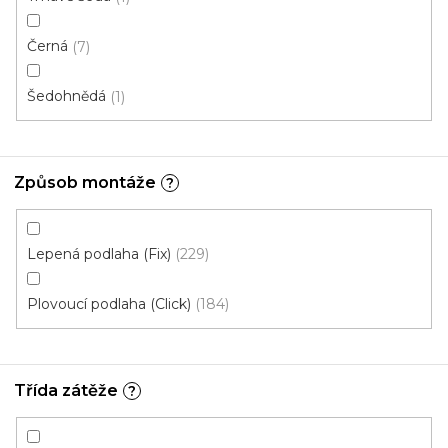
Černá
7
Šedohnědá
1
Vinylová podlaha Plank IT /Wood/ 2006 Bolton
šedý VÝPRODEJ (4 balení)
Skladem, ihned k odeslání
Způsob montáže
?
473 Kč
/ m2
Měrná
174,54 Kč / 1 m2
Lepená podlaha (Fix)
229
cena:
Plank IT wood LEPENÁ
Plovoucí podlaha (Click)
184
Akce
Třída zátěže
?