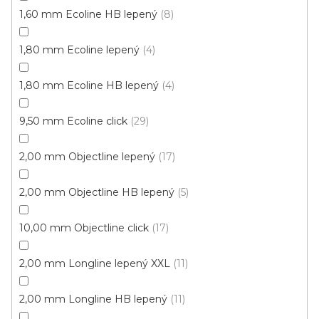
1,60 mm Ecoline HB lepený
8
1,80 mm Ecoline lepený
4
1,80 mm Ecoline HB lepený
4
9,50 mm Ecoline click
29
2,00 mm Objectline lepený
17
Vinylová podlaha PALLADIUM 40 French Oak
2,00 mm Objectline HB lepený
5
Light
Doprodej
Skladem externě, odesíláme do 2-3 dnů
10,00 mm Objectline click
17
599 Kč
2,00 mm Longline lepený XXL
11
398 Kč
Měrná
od 118,31 Kč / 1 m2
od
/ m2
cena:
2,00 mm Longline HB lepený
11
Click (plovoucí)