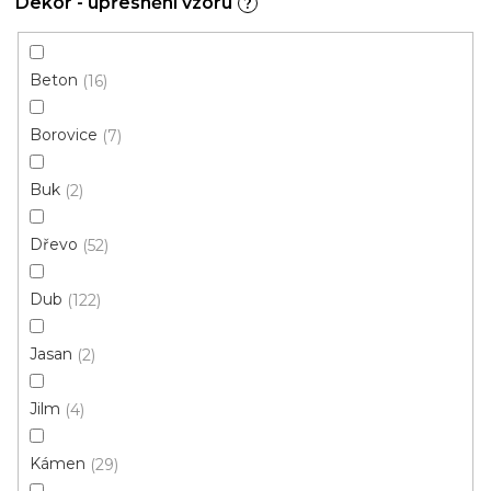
Dekor - upřesnění vzoru
?
Měrná
395,54 Kč / 1 m2
cena:
FatraClick VÝPRODEJ 1 bal.
Beton
16
Borovice
7
Buk
2
Dřevo
52
Dub
122
Jasan
2
Jilm
4
Kámen
29