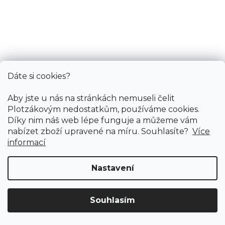
Dáte si cookies?
Aby jste u nás na stránkách nemuseli čelit
Plotzákovým nedostatkům, používáme cookies.
Díky nim náš web lépe funguje a můžeme vám
nabízet zboží upravené na míru. Souhlasíte?
Více
informací
Vinylová podlaha TAJIMA Classic Ambiente 6624
Skladem externě, odesíláme do 4 dnů
Nastavení
720 Kč
/ m2
Měrná
221,54 Kč / 1 m2
Souhlasím
cena:
Doprava ZDARMA
již od 4 990 Kč na vše! (pro
Vymazat filtry
ČR)
Registrujte se
a získejte
slevu 3%!
Tajima