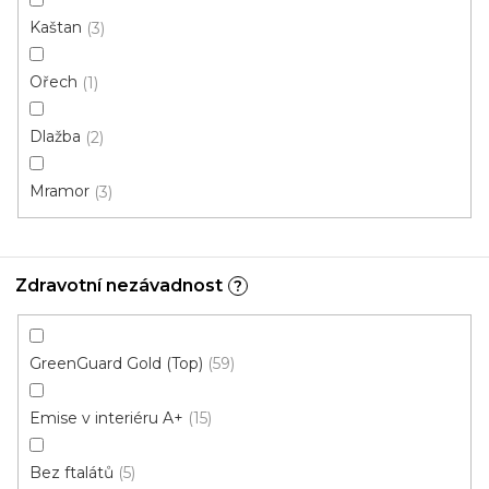
Kaštan
3
Ořech
1
Vinylová podlaha DP 9522 Dub podzimní
krémový
Dlažba
2
U vás za 3-7 dní
Mramor
3
699 Kč
od
/ m2
Měrná
od 136,79 Kč / 1 m2
cena:
Zdravotní nezávadnost
?
Ecoline Click (plovoucí)
Ecoline Lepený
Aquaplus 
GreenGuard Gold (Top)
59
Emise v interiéru A+
15
Bez ftalátů
5