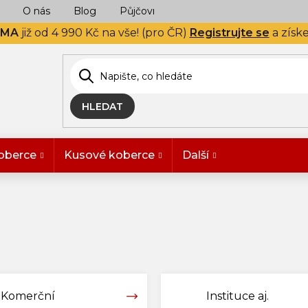
O nás
Blog
Půjčovna
Naše realizace
Hodn
RMA
již od 4 990 Kč na vše! (pro ČR)
Registrujte se
a získ
HLEDAT
oberce
Kusové koberce
Další
Komerční
Instituce aj.