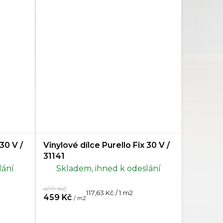
30 V /
Vinylové dílce Purello Fix 30 V /
31141
lání
Skladem, ihned k odeslání
499 Kč
Měrná
117,63 Kč / 1 m2
459 Kč
/ m2
cena: