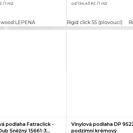
Měrná
č / 1 m2
od 134,43 Kč / 1 m2
cena:
T wood LEPENÁ
Rigid click 55 (plovoucí)
R
vá podlaha Fatraclick -
Vinylová podlaha DP 952
Dub Sněžný 15661-3
podzimní krémový