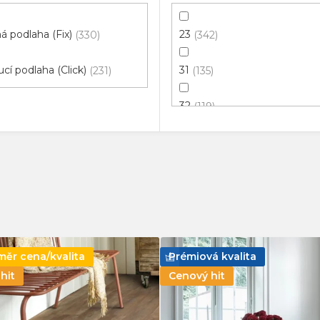
 podlaha (Fix)
23
330
342
cí podlaha (Click)
31
231
135
32
119
33
229
34
16
41
75
42
179
ěr cena/kvalita
Prémiová kvalita
hit
Cenový hit
43
31