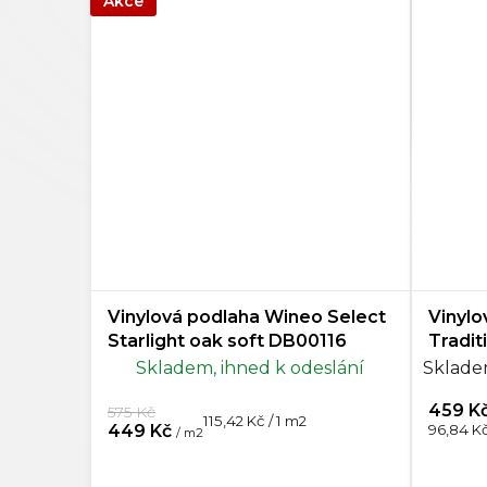
Akce
Vinylová podlaha Wineo Select
Vinylo
Starlight oak soft DB00116
Tradit
Skladem, ihned k odeslání
Sklade
459 K
575 Kč
Měrná
115,42 Kč / 1 m2
Měrná
449 Kč
96,84 Kč
/ m2
cena:
cena: