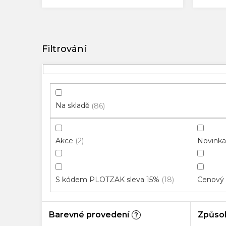
V
ý
p
i
s
p
Na skladě
86
r
o
Akce
Novinka
2
d
u
k
S kódem PLOTZAK sleva 15%
Cenový 
18
t
ů
Barevné provedení
Způso
?