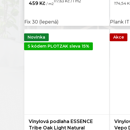
Měrná
117,63 Kč / 1 m2
Měrná
459 Kč
174,54 K
/ m2
cena:
cena:
Fix 30 (lepená)
Plank I
Novinka
Akce
S kódem PLOTZAK sleva 15%
Vinylová podlaha ESSENCE
Vinylo
Tribe Oak Light Natural
Vepo 