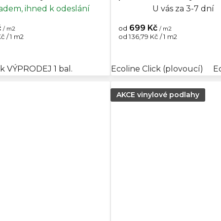
ej posledního balení
adem, ihned k odeslání
U vás za 3-7 dní
č
699 Kč
od
/ m2
/ m2
Měrná
č / 1 m2
od 136,79 Kč / 1 m2
cena:
oucí)
ck VÝPRODEJ 1 bal.
GD 30 (lepená)
GD 55 (lepená)
Ecoline Click (plovoucí)
E
AKCE vinylové podlahy