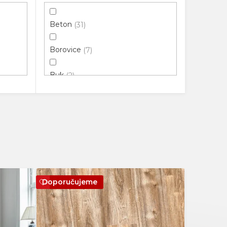
Beton
31
Borovice
7
Buk
2
Dřevo
63
Dub
225
Jasan
2
Jilm
4
Doporučujeme
Kámen
30