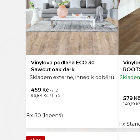
Světle šedá
15
o
d
Šedá
88
u
k
Tmavě šedá
3
t
ů
Černá
13
Vinylová podlaha ECO 30
Vinyl
Mocca
2
Sawcut oak dark
ROOTS
Skladem externě, ihned k odběru
Skladem
Šedohnědá
2
459 Kč
/ m2
Měrná
96,84 Kč / 1 m2
579 K
cena:
Měrná
149,19 Kč
cena:
Fix 30 (lepená)
Fix Stan