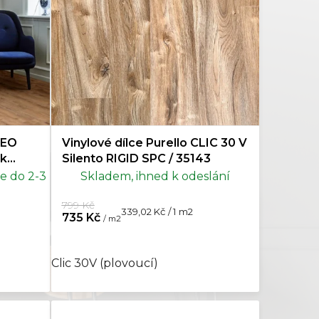
Kaštan
3
Ořech
1
Dlažba
3
Rybí kost
7
LEO
Vinylové dílce Purello CLIC 30 V
Mramor
4
ak
Silento RIGID SPC / 35143
e do 2-3
Skladem, ihned k odeslání
Topol
1
799 Kč
Měrná
339,02 Kč / 1 m2
735 Kč
/ m2
cena:
Clic 30V (plovoucí)