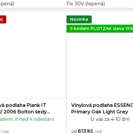
lepená)
Fix 30V (lepená)
ej
Novinka
S kódem PLOTZAK sleva 15
vá podlaha Plank IT
Vinylová podlaha ESSEN
/ 2006 Bolton šedý
Primary Oak Light Grey
EJ (4 balení)
adem, ihned k odeslání
U vás za 4-10 dní
č
613 Kč
od
/ m2
/ m2