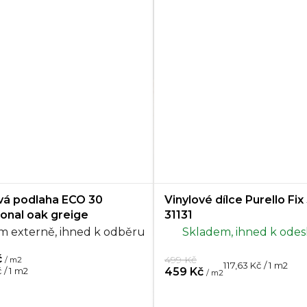
vá podlaha ECO 30
Vinylové dílce Purello Fix 
ional oak greige
31131
m externě, ihned k odběru
Skladem, ihned k odes
č
499 Kč
/ m2
Měrná
117,63 Kč / 1 m2
459 Kč
 / 1 m2
/ m2
cena: