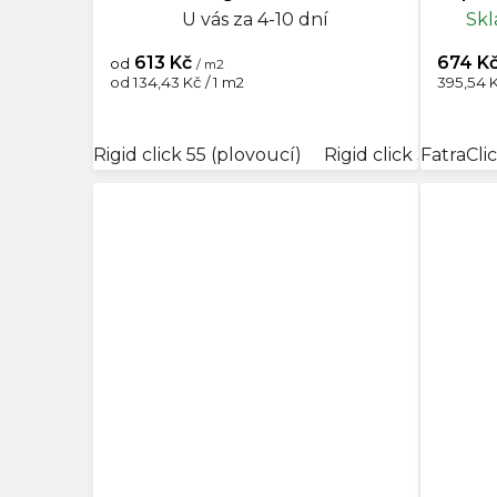
Výprod
U vás za 4-10 dní
Skl
613 Kč
674 K
od
/ m2
Měrná
Měrná
od 134,43 Kč / 1 m2
395,54 K
cena:
cena:
Rigid click 55 (plovoucí)
Rigid click 30 (plov
FatraCli