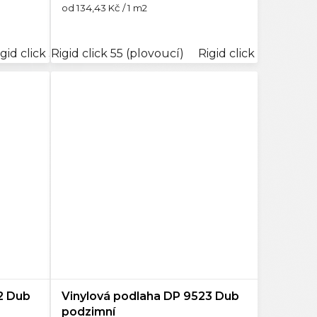
Měrná
od 134,43 Kč / 1 m2
cena:
igid click 30 (plovoucí)
Rigid click 55 (plovoucí)
GD 30 (lepená)
Rigid click 30 (plovou
GD 55 (lepen
2 Dub
Vinylová podlaha DP 9523 Dub
podzimní