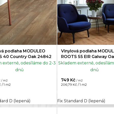
ová podlaha MODULEO
Vinylová podlaha MODU
 40 Country Oak 24842
ROOTS 55 EIR Galway O
87832
 externě, odesíláme do 2-3
Skladem externě, odesílám
dnů
dnů
č
749 Kč
/ m2
/ m2
Měrná
 / 1 m2
206,79 Kč / 1 m2
cena:
dard D (lepená)
Fix Standard D (lepená)