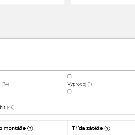
Výprodej
74
1
hit
46
b montáže
Třída zátěže
?
?