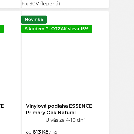
Fix 30V (lepená)
Novinka
%
S kódem PLOTZAK sleva 15%
CE
Vinylová podlaha ESSENCE
Primary Oak Natural
U vás za 4-10 dní
613 Kč
od
/ m2