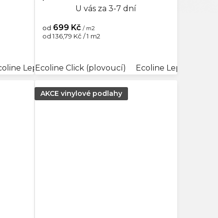
U vás za 3-7 dní
699 Kč
od
/ m2
Měrná
od 136,79 Kč / 1 m2
cena:
coline Lepený
Ecoline Click (plovoucí)
Aquaplus Click (plovoucí)
Ecoline Lepený
Aqu
AKCE vinylové podlahy