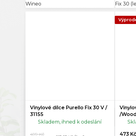
Wineo
Fix 30 (
Výprod
Vinylové dílce Purello Fix 30 V /
Vinylo
31155
/Wood
VÝPROD
Skladem, ihned k odeslání
Skl
473 K
499 Kč