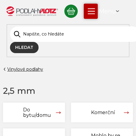
Přejít
NÁKUPNÍ
na
obsah
KOŠÍK
HLEDAT
Vinylové podlahy
2,5 mm
Do
Komerční
bytu/domu
Mohlo by se