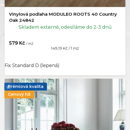
Vinylová podlaha MODULEO ROOTS 40 Country
Oak 24842
Skladem externě, odesíláme do 2-3 dnů
579 Kč
/ m2
Měrná
149,19 Kč / 1 m2
cena:
Fix Standard D (lepená)
Prémiová kvalita
Cenový hit