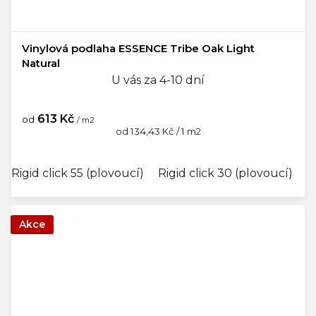
Vinylová podlaha ESSENCE Tribe Oak Light
Natural
U vás za 4-10 dní
613 Kč
od
/ m2
Měrná
od 134,43 Kč / 1 m2
cena:
Rigid click 55 (plovoucí)
Rigid click 30 (plovoucí)
G
Akce