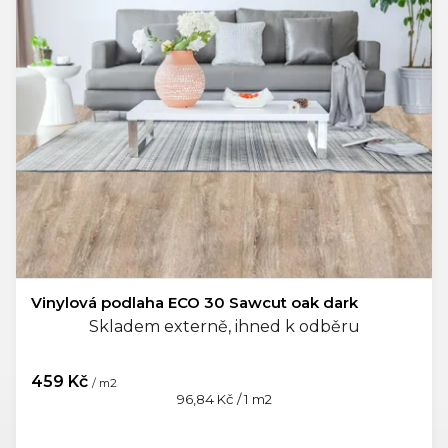
d
u
k
t
ů
Vinylová podlaha ECO 30 Sawcut oak dark
Skladem externě, ihned k odběru
459 Kč
/ m2
Měrná
96,84 Kč / 1 m2
cena: