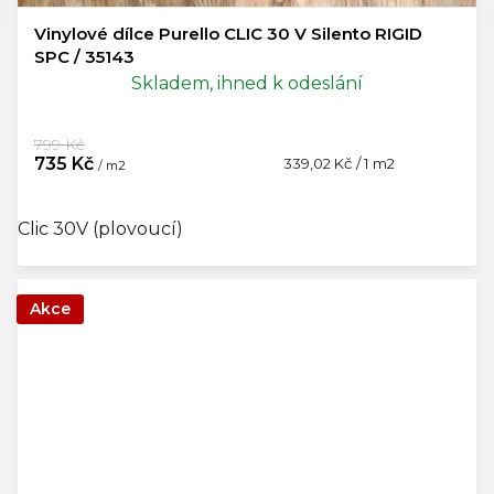
Vinylové dílce Purello CLIC 30 V Silento RIGID
SPC / 35143
Skladem, ihned k odeslání
799 Kč
735 Kč
Měrná
339,02 Kč / 1 m2
/ m2
cena:
Clic 30V (plovoucí)
Akce