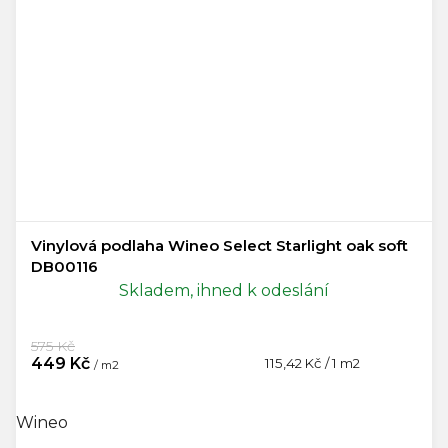
Vinylová podlaha Wineo Select Starlight oak soft
DB00116
Skladem, ihned k odeslání
575 Kč
449 Kč
Měrná
115,42 Kč / 1 m2
/ m2
cena:
Wineo