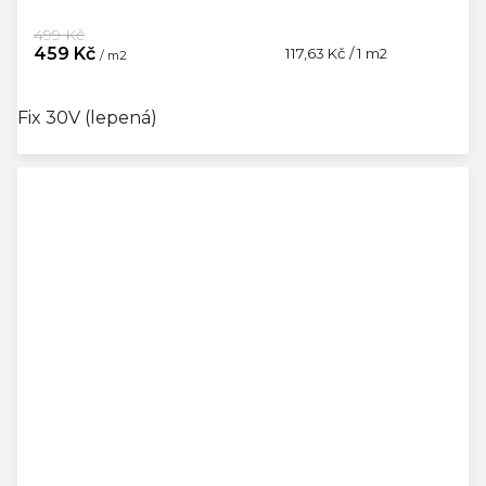
499 Kč
459 Kč
Měrná
117,63 Kč / 1 m2
/ m2
cena:
Fix 30V (lepená)