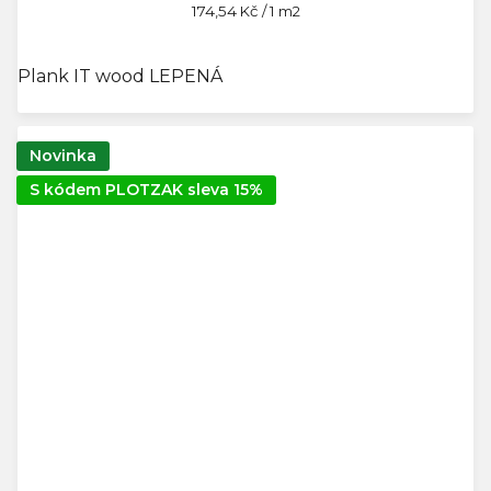
Měrná
174,54 Kč / 1 m2
cena:
Plank IT wood LEPENÁ
Novinka
S kódem PLOTZAK sleva 15%