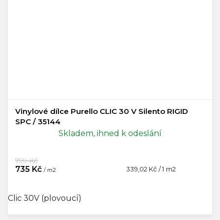
Vinylové dílce Purello CLIC 30 V Silento RIGID
SPC / 35144
Skladem, ihned k odeslání
799 Kč
735 Kč
Měrná
339,02 Kč / 1 m2
/ m2
cena:
Clic 30V (plovoucí)