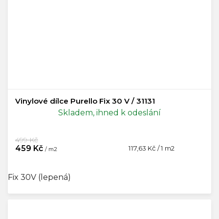
Vinylové dílce Purello Fix 30 V / 31131
Skladem, ihned k odeslání
499 Kč
459 Kč
Měrná
117,63 Kč / 1 m2
/ m2
cena:
Fix 30V (lepená)