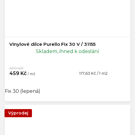
Vinylové dílce Purello Fix 30 V / 31155
Skladem, ihned k odeslání
499 Kč
459 Kč
Měrná
117,63 Kč / 1 m2
/ m2
cena:
Fix 30 (lepená)
Výprodej