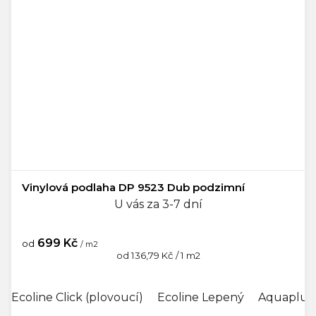
Vinylová podlaha DP 9523 Dub podzimní
U vás za 3-7 dní
699 Kč
od
/ m2
Měrná
od 136,79 Kč / 1 m2
cena:
Ecoline Click (plovoucí)
Ecoline Lepený
Aquaplus 