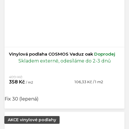
Vinylová podlaha COSMOS Vaduz oak
Doprodej
Skladem externě, odesíláme do 2-3 dnů
499 Kč
358 Kč
Měrná
106,33 Kč / 1 m2
/ m2
cena:
Fix 30 (lepená)
AKCE vinylové podlahy