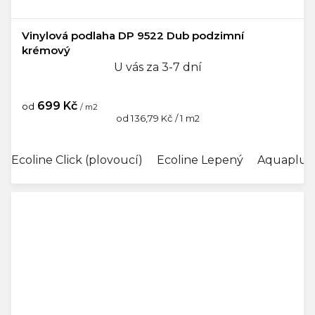
Vinylová podlaha DP 9522 Dub podzimní
krémový
U vás za 3-7 dní
699 Kč
od
/ m2
Měrná
od 136,79 Kč / 1 m2
cena:
Ecoline Click (plovoucí)
Ecoline Lepený
Aquaplus 