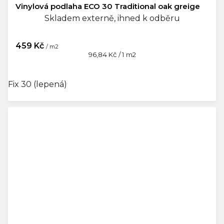
Vinylová podlaha ECO 30 Traditional oak greige
Skladem externě, ihned k odběru
459 Kč
/ m2
Měrná
96,84 Kč / 1 m2
cena:
Fix 30 (lepená)