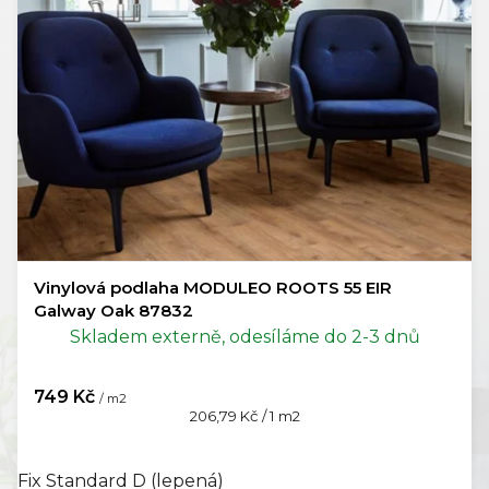
Vinylová podlaha MODULEO ROOTS 55 EIR
Galway Oak 87832
Skladem externě, odesíláme do 2-3 dnů
749 Kč
/ m2
Měrná
206,79 Kč / 1 m2
cena:
Fix Standard D (lepená)