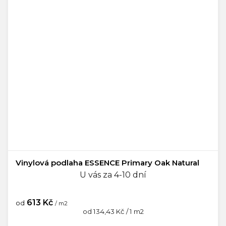
Vinylová podlaha ESSENCE Primary Oak Natural
U vás za 4-10 dní
613 Kč
od
/ m2
Měrná
od 134,43 Kč / 1 m2
cena: