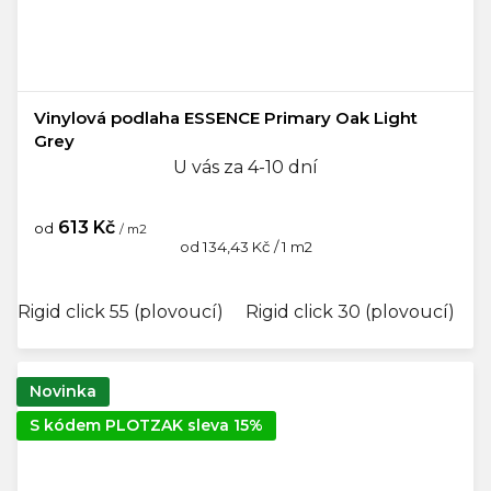
Vinylová podlaha ESSENCE Primary Oak Light
Grey
U vás za 4-10 dní
613 Kč
od
/ m2
Měrná
od 134,43 Kč / 1 m2
cena:
Rigid click 55 (plovoucí)
Rigid click 30 (plovoucí)
G
Novinka
S kódem PLOTZAK sleva 15%