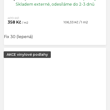
Skladem externě, odesíláme do 2-3 dnů
499 Kč
358 Kč
Měrná
106,33 Kč / 1 m2
/ m2
cena:
Fix 30 (lepená)
AKCE vinylové podlahy