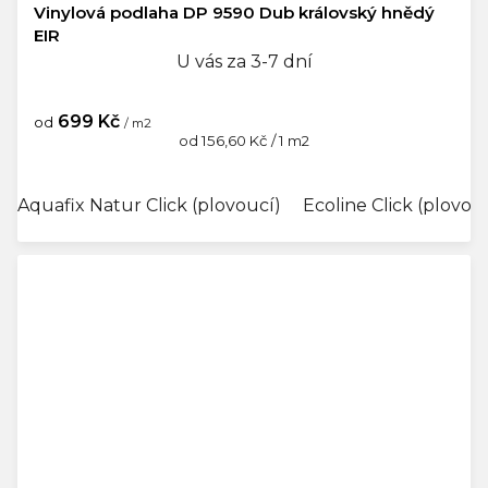
Vinylová podlaha DP 9590 Dub královský hnědý
EIR
U vás za 3-7 dní
699 Kč
od
/ m2
Měrná
od 156,60 Kč / 1 m2
cena:
Aquafix Natur Click (plovoucí)
Ecoline Click (plovou