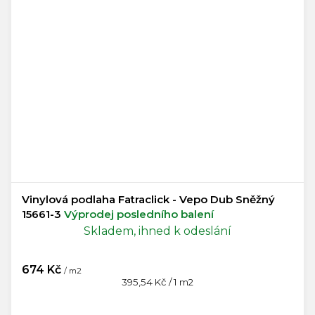
Vinylová podlaha Fatraclick - Vepo Dub Sněžný
15661-3
Výprodej posledního balení
Skladem, ihned k odeslání
674 Kč
/ m2
Měrná
395,54 Kč / 1 m2
cena: