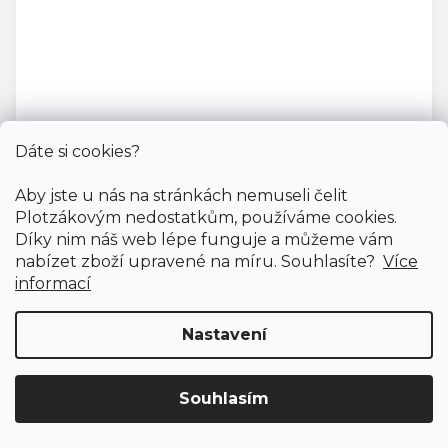
Dáte si cookies?
Aby jste u nás na stránkách nemuseli čelit
Plotzákovým nedostatkům, používáme cookies.
Díky nim náš web lépe funguje a můžeme vám
nabízet zboží upravené na míru. Souhlasíte?
Více
informací
Nastavení
Vinylová podlaha COSMOS Velletta oak
Doprodej
Souhlasím
Skladem externě, odesíláme do 2-3 dnů
Doprava ZDARMA
již od 4 990 Kč na vše! (pro
ČR)
Registrujte se
a získejte
slevu 3%!