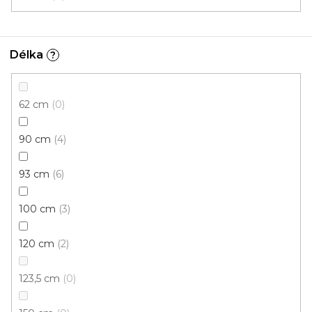
Délka
?
62 cm
0
90 cm
4
93 cm
6
100 cm
3
120 cm
2
A 64 PŘECHODOVÉ LIŠTY - UNIVERZÁLNÍ, šíře 40
mm
123,5 cm
0
U vás za 3-7 dní