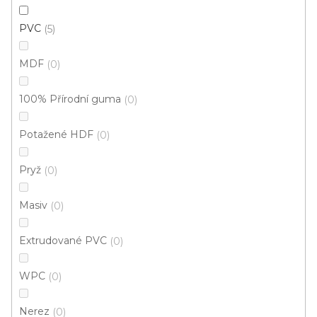
PVC
5
MDF
0
100% Přírodní guma
0
A 65 PŘECHODOVÉ LIŠTY - NA TRN, šíře 50 mm
U vás za 3-7 dní
Potažené HDF
0
Pryž
0
277 Kč
od
/ ks
Měrná
od 297,85 Kč / 1 m
cena:
Masiv
0
Afrezie
Buk
Buk červený
Buk světlý
Dub
Du
Extrudované PVC
0
WPC
0
Nerez
0