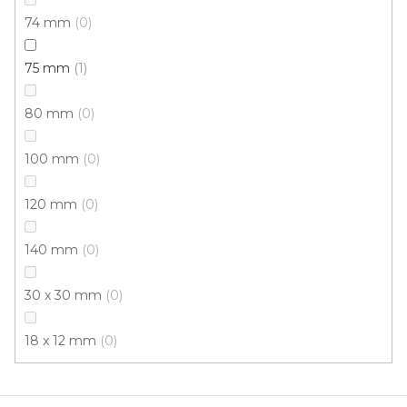
74 mm
0
E 33 SCHODOVÉ LIŠTY PVC - SAMOLEPÍCÍ, 35×20
75 mm
1
mm
U vás za 3-7 dní
80 mm
0
458 Kč
/ ks
100 mm
0
Měrná
229 Kč / 1 m
cena:
120 mm
0
Afrezie
Buk
Buk světlý
Dub bílý
140 mm
0
30 x 30 mm
0
18 x 12 mm
0