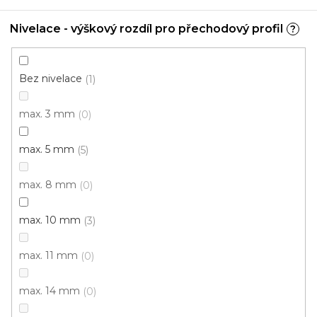
Nivelace - výškový rozdíl pro přechodový profil
?
Bez nivelace
1
A 36 SCHODOVÉ LIŠTY - SAMOLEPÍCÍ, 25×20 mm
U vás za 3-7 dní
max. 3 mm
0
312 Kč
od
/ ks
max. 5 mm
5
Měrná
od 260 Kč / 1 m
cena:
max. 8 mm
0
Afrezie
Borovice (sosna) bílá
Buk
Buk světlý
D
max. 10 mm
3
max. 11 mm
0
max. 14 mm
0