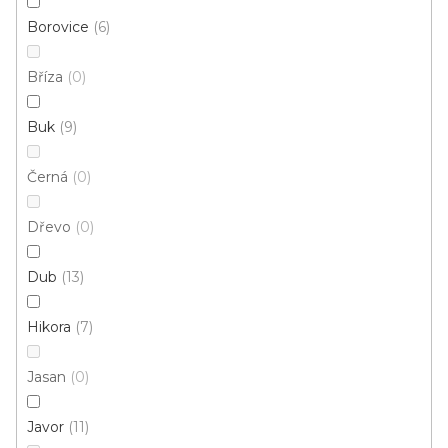
Borovice
6
Bříza
0
Buk
9
Černá
0
E 64 PŘECHODOVÉ LIŠTY PVC - UNIVERZÁLNÍ, šíře
40 mm
Dřevo
0
U vás za 3-7 dní
Dub
13
236 Kč
od
/ ks
Měrná
od 236 Kč / 1 m
Hikora
7
cena:
Jasan
0
Afrezie
Buk
Buk světlý
Dub antik
Dub bílý
Javor
11