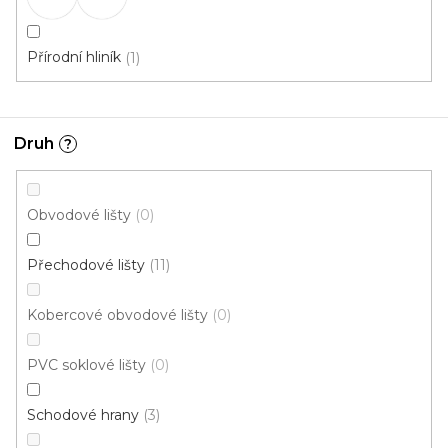
Přírodní hliník
1
Druh
?
Obvodové lišty
0
Přechodové lišty
11
Kobercové obvodové lišty
0
PVC soklové lišty
0
Schodové hrany
3
A 13 PŘECHODOVÉ LIŠTY - SAMOLEPÍCÍ, šíře 40