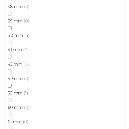
38 mm
0
Buk
Dub
Dub bílý
Javor
Ořech
Stříbrná
T
39 mm
0
40 mm
4
41 mm
0
45 mm
0
49 mm
0
50 mm
1
60 mm
0
61 mm
0