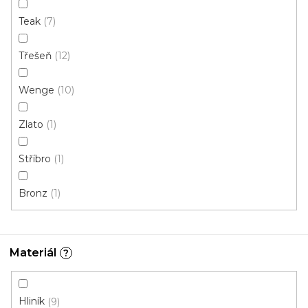
Teak
7
248 Kč
od
/ ks
Měrná
od 206,67 Kč / 1 m
Třešeň
12
cena:
Afrezie
Borovice (sosna) bílá
Buk
Buk červený
Wenge
10
Zlato
1
Stříbro
1
Bronz
1
Materiál
?
Hliník
9