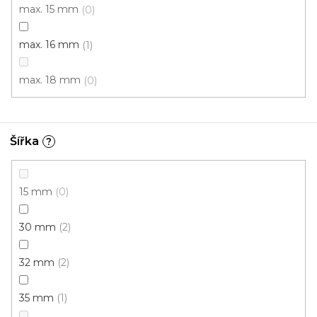
max. 15 mm
0
max. 16 mm
1
max. 18 mm
0
Šířka
?
15 mm
0
Lišta pro vedení kabelů Hliník 75mm VP
30 mm
2
U vás za 3-7 dní
32 mm
2
428 Kč
od
/ ks
Měrná
od 428 Kč / 1 m
35 mm
1
cena: