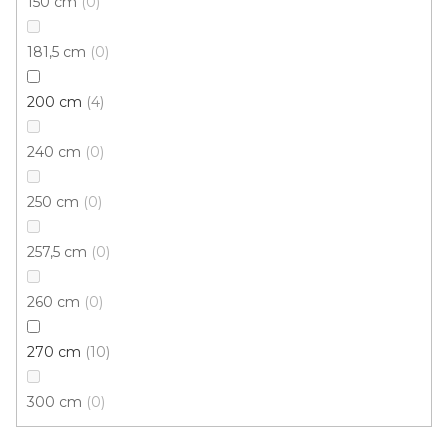
150 cm
0
290 Kč
od
/ ks
Měrná
od 275,93 Kč / 1 m
cena:
181,5 cm
0
Buk
Buk světlý
Dub
Dub antik
Dub artik
Du
200 cm
4
240 cm
0
250 cm
0
257,5 cm
0
260 cm
0
270 cm
10
300 cm
0