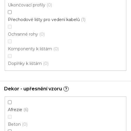
mm
Ukončovací profily
0
U vás za 7-14 dní
Přechodové lišty pro vedení kabelů
1
226 Kč
od
/ ks
Měrná
od 243,01 Kč / 1 m
Ochranné rohy
0
cena:
Afrezie
Buk
Buk červený
Buk světlý
Dub
Du
Komponenty k lištám
0
Doplňky k lištám
0
Dekor - upřesnění vzoru
?
Afrezie
6
Beton
0