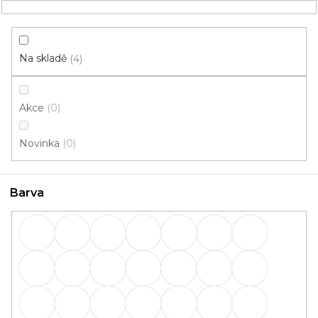
Přejít
NÁKUPNÍ
na
obsah
KOŠÍK
Na skladě
4
Akce
0
HLEDAT
Novinka
0
Lišty
Barva
Lišty: Barva Dub bílý
OBVODOVÉ
PŘECHODOVÉ
lišty
lišty
SCHODOVÉ