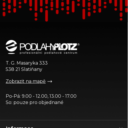
Z
á
p
a
t
T. G. Masaryka 333
í
538 21 Slatiňany
Zobrazit na mapě
Po-Pá: 9.00 - 12.00, 13.00 - 17.00
So: pouze pro objednané