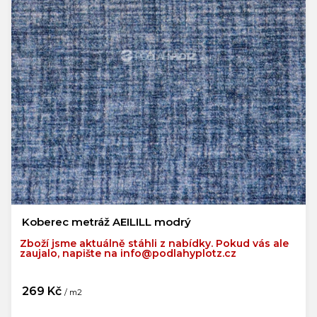
Koberec metráž AEILILL modrý
Zboží jsme aktuálně stáhli z nabídky. Pokud vás ale
zaujalo, napište na info@podlahyplotz.cz
269 Kč
/ m2
Měrná
cena: