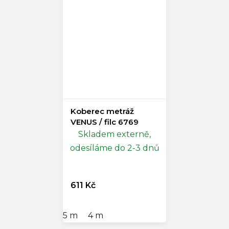
Koberec metráž
VENUS / filc 6769
Skladem externě,
odesíláme do 2-3 dnů
611 Kč
5 m
4 m