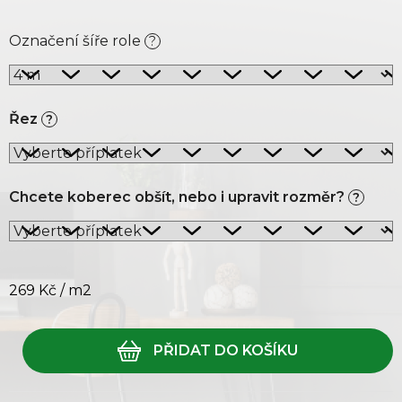
Označení šíře role
?
Řez
?
Chcete koberec obšít, nebo i upravit rozměr?
?
269 Kč
/ m2
Měrná cena: