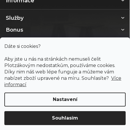
Informace
Služby
Bonus
Dáte si cookies?
Aby jste u nás na stránkách nemuseli čelit
Plotzákovým nedostatkům, používáme cookies.
Díky nim náš web lépe funguje a můžeme vám
nabízet zboží upravené na míru. Souhlasíte?
Více
informací
Nastavení
Copyright 2026
PODLAHY PLOTZ s.r.o.
. Všechna práva
vyhrazena.
Souhlasím
Doprava ZDARMA
již od 4 990 Kč na vše! (pro
Vytvořil Shoptet
ČR)
Registrujte se
a získejte
slevu 3%!