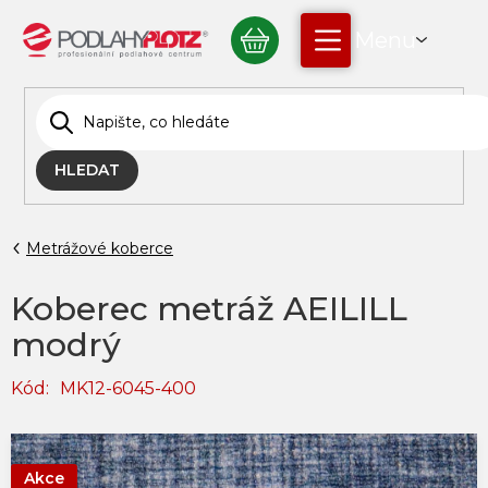
Přejít
NÁKUPNÍ
na
obsah
KOŠÍK
HLEDAT
Metrážové koberce
Koberec metráž AEILILL
modrý
Kód:
MK12-6045-400
Akce