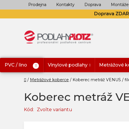
Přejít
Prodejna
Kontakty
Doprava
Montáže
na
Doprava ZDA
obsah
PVC / lino
Vinylové podlahy
Metrážové k
Domů
Metrážové koberce
Koberec metráž VENUS / fil
Koberec metráž VEN
Kód:
Zvolte variantu