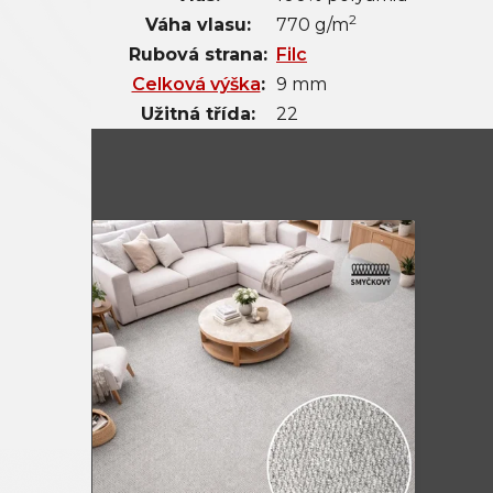
2
Váha vlasu:
770 g/m
Rubová strana:
Filc
Celková výška
:
9 mm
Užitná třída:
22