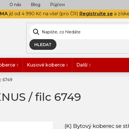
O nás
Blog
Půjčovna
Naše realizace
Hodn
RMA
již od 4 990 Kč na vše! (pro ČR)
Registrujte se
a získ
HLEDAT
oberce
Kusové koberce
Další
c 6749
US / filc 6749
(K) Bytový koberec se 