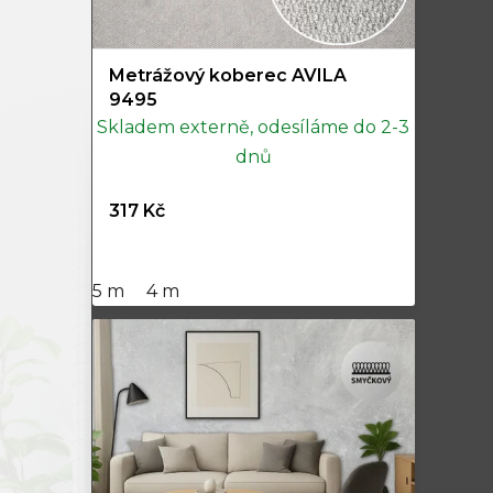
Metrážový koberec AVILA
9495
Skladem externě, odesíláme do 2-3
dnů
317 Kč
5 m
4 m