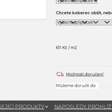
Chcete koberec obšít, nebo
611 Kč
/ m2
Měrná cena:
Možnosti doručení
Můžeme doručit do:
SEJÍCÍ PRODUKTY
NAPOSLEDY PROHLÍ