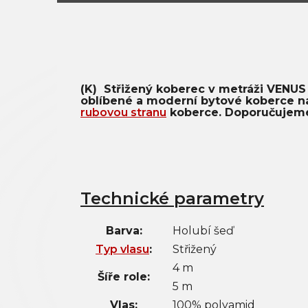
(K) Střižený koberec v metráži VENUS
oblíbené a moderní bytové koberce na
rubovou stranu
koberce. Doporučujeme 
Technické parametry
Barva:
Holubí šeď
Typ vlasu
:
Střižený
4 m
Šíře role:
5 m
Vlas:
100% polyamid