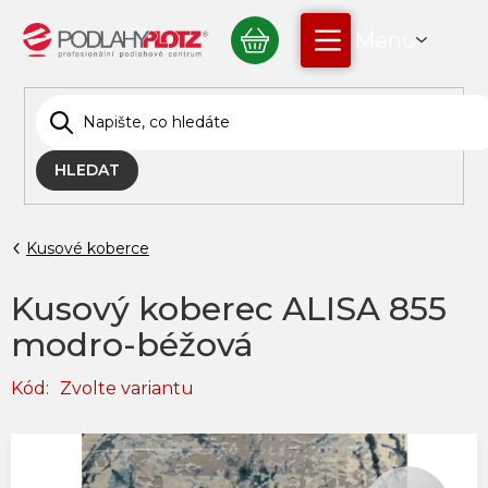
Přejít
NÁKUPNÍ
na
obsah
KOŠÍK
HLEDAT
Kusové koberce
Kusový koberec ALISA 855
modro-béžová
Kód:
Zvolte variantu