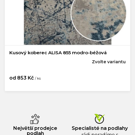
Kusový koberec ALISA 855 modro-béžová
Zvolte variantu
od
853 Kč
/ ks
Měrná
cena:
Největší prodejce
Specialisté na podlahy
podlah
rádi poradíme s