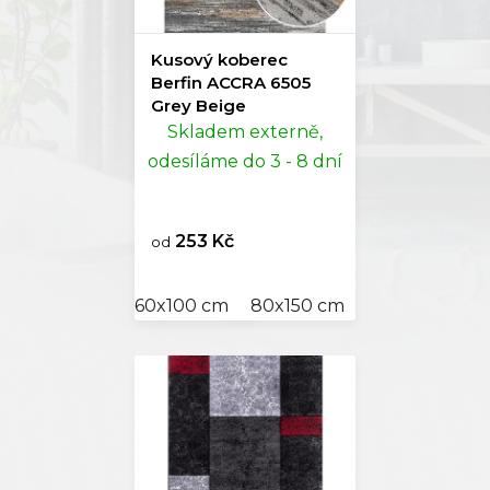
Kusový koberec
Berfin ACCRA 6505
Grey Beige
Skladem externě,
odesíláme do 3 - 8 dní
253 Kč
od
60x100 cm
80x150 cm
120x170 cm