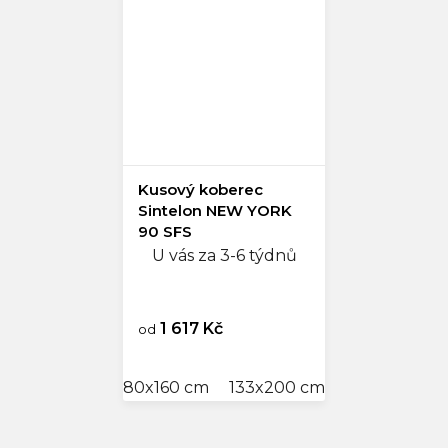
Kusový koberec
Sintelon NEW YORK
90 SFS
U vás za 3-6 týdnů
1 617 Kč
od
80x160 cm
133x200 cm
160x240 cm