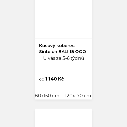
Kusový koberec
Sintelon BALI 18 OOO
U vás za 3-6 týdnů
1 140 Kč
od
80x150 cm
120x170 cm
160x230 cm