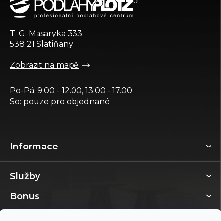
p
a
t
T. G. Masaryka 333
í
538 21 Slatiňany
Zobrazit na mapě
Po-Pá: 9.00 - 12.00, 13.00 - 17.00
So: pouze pro objednané
Informace
Služby
Bonus