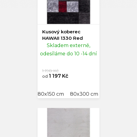
Kusový koberec
HAWAII 1330 Red
Skladem externě,
odesíláme do 10 -14 dní
1 198 Kč
1 197 Kč
od
80x150 cm
80x300 cm
120x170 cm