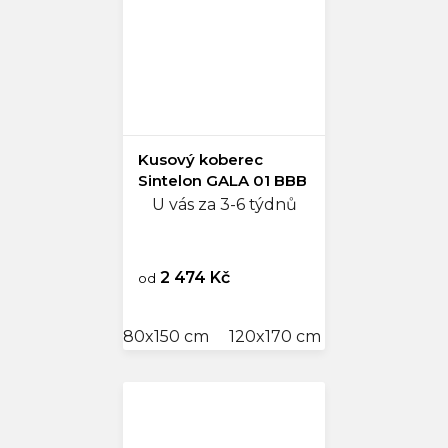
Kusový koberec
Sintelon GALA 01 BBB
U vás za 3-6 týdnů
2 474 Kč
od
80x150 cm
120x170 cm
200x290 