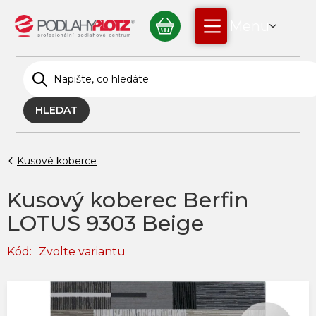
Přejít
NÁKUPNÍ
na
obsah
KOŠÍK
HLEDAT
Kusové koberce
Kusový koberec Berfin
LOTUS 9303 Beige
Kód:
Zvolte variantu