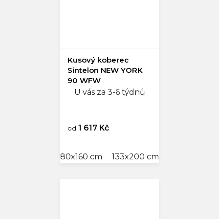
Kusový koberec
Sintelon NEW YORK
90 WFW
U vás za 3-6 týdnů
1 617 Kč
od
80x160 cm
133x200 cm
160x240 cm