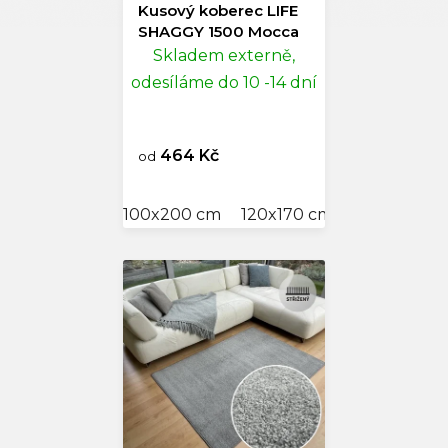
Kusový koberec LIFE
SHAGGY 1500 Mocca
Skladem externě,
odesíláme do 10 -14 dní
464 Kč
od
100x200 cm
120x170 cm
140x200 c