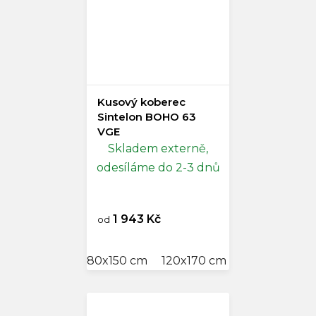
Kusový koberec
Sintelon BOHO 63
VGE
Skladem externě,
odesíláme do 2-3 dnů
1 943 Kč
od
80x150 cm
120x170 cm
140x200 cm