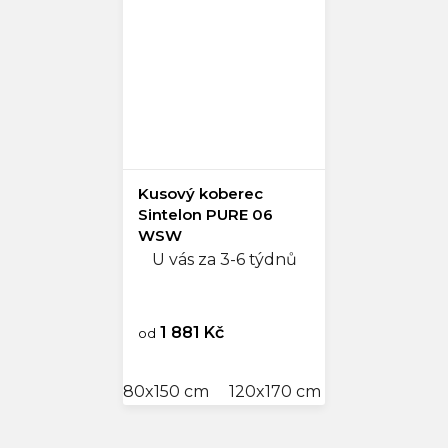
Kusový koberec
Sintelon PURE 06
WSW
U vás za 3-6 týdnů
1 881 Kč
od
80x150 cm
120x170 cm
140x200 cm