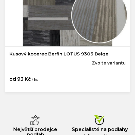
Kusový koberec Berfin LOTUS 9303 Beige
Zvolte variantu
od
93 Kč
/ ks
Měrná
cena:
Největší prodejce
Specialisté na podlahy
podlah