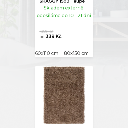
SHAGGY 1503 Taupe
Skladem externě,
odesíláme do 10 - 21 dní
489 Kč
339 Kč
od
60x110 cm
80x150 cm
100x200 cm