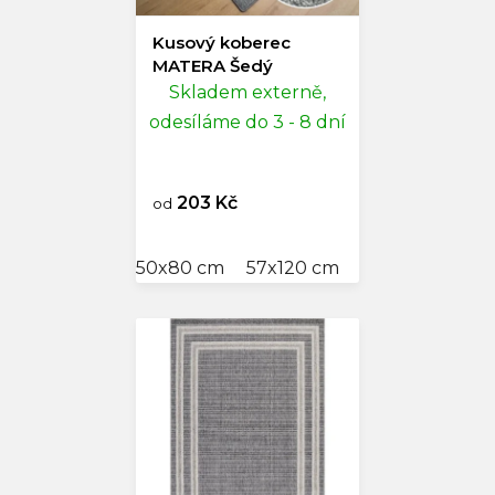
Kusový koberec
MATERA Šedý
Skladem externě,
odesíláme do 3 - 8 dní
203 Kč
od
50x80 cm
57x120 cm
60x110 cm
80