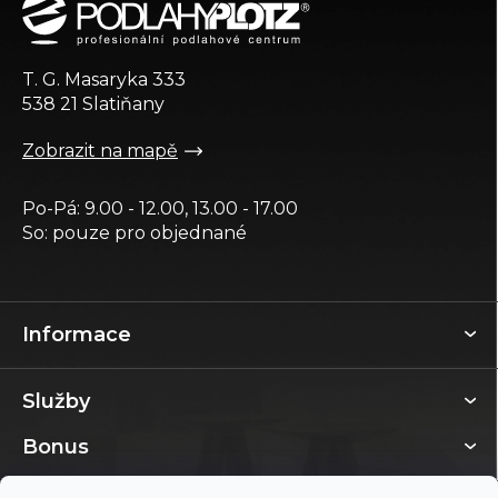
p
a
t
T. G. Masaryka 333
í
538 21 Slatiňany
Zobrazit na mapě
Po-Pá: 9.00 - 12.00, 13.00 - 17.00
So: pouze pro objednané
Informace
Služby
Bonus