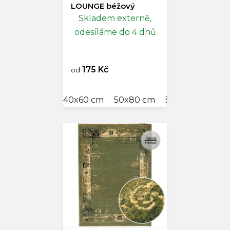
LOUNGE béžový
Skladem externě,
odesíláme do 4 dnů
175 Kč
od
40x60 cm
50x80 cm
57x120 cm
60