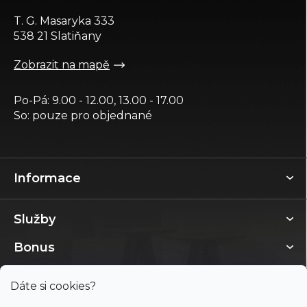
t
T. G. Masaryka 333
í
538 21 Slatiňany
Zobrazit na mapě
Po-Pá: 9.00 - 12.00, 13.00 - 17.00
So: pouze pro objednané
Informace
Služby
Bonus
Dáte si cookies?