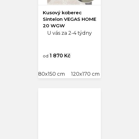
Kusový koberec
Sintelon VEGAS HOME
20 WGW
U vás za 2-4 týdny
1 870 Kč
od
80x150 cm
120x170 cm
140x200 cm