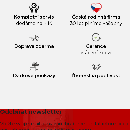
Kompletní servis
Česká rodinná firma
dodáme na klíč
30 let plníme vaše sny
Doprava zdarma
Garance
vrácení zboží
Dárkové poukazy
Řemeslná poctivost
Odebírat newsletter
Vložte svůj e-mail a my vám budeme zasílat informace o