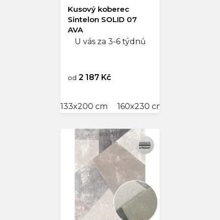
Kusový koberec
Sintelon SOLID 07
AVA
U vás za 3-6 týdnů
2 187 Kč
od
133x200 cm
160x230 cm
200x300 c