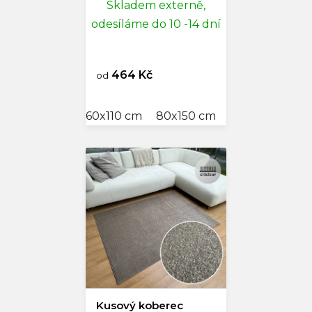
Skladem externě,
odesíláme do 10 -14 dní
464 Kč
od
60x110 cm
80x150 cm
100x200 cm
Kusový koberec