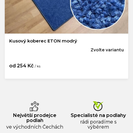
Kusový koberec ETON modrý
Zvolte variantu
od
254 Kč
/ ks
Měrná
cena:
Největší prodejce
Specialisté na podlahy
podlah
rádi poradíme s
ve východních Čechách
výběrem