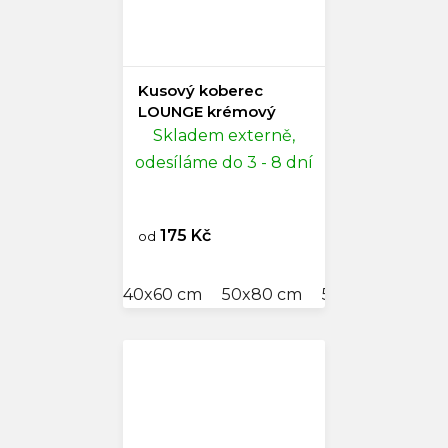
Kusový koberec
LOUNGE krémový
Skladem externě,
odesíláme do 3 - 8 dní
175 Kč
od
40x60 cm
50x80 cm
57x120 cm
60