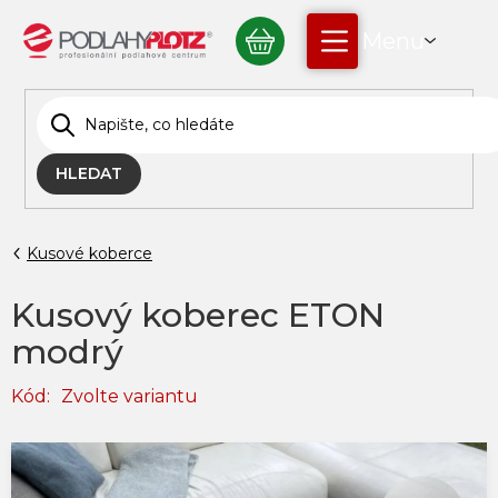
Přejít
NÁKUPNÍ
na
obsah
KOŠÍK
HLEDAT
Kusové koberce
Kusový koberec ETON
modrý
Kód:
Zvolte variantu