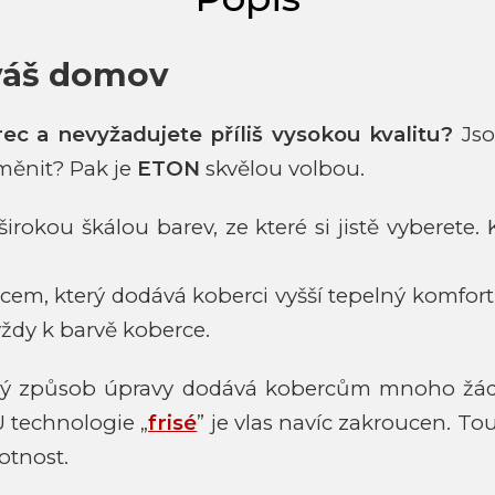
váš domov
ec a nevyžadujete příliš vysokou kvalitu?
Jso
měnit? Pak je
ETON
skvělou volbou.
irokou škálou barev, ze které si jistě vyberet
lcem, který dodává koberci vyšší tepelný komfort.
vždy k barvě koberce.
vý způsob úpravy dodává kobercům mnoho žádouc
U technologie „
frisé
” je vlas navíc zakroucen. T
otnost.