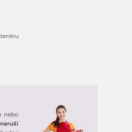
teriéru
ím nebo
naruší