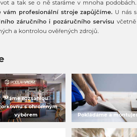
život a tak se o ně staráme v mnoha podobách
ké vám
profesionální stroje zapůjčíme.
U nás s
lního záručního i pozáručního
servisu
včetně 
ných a kontrolou ověřených zdrojů.
e
Máme rozsáhlou
zorkovnu s ohromným
výběrem
Pokládáme a montuj