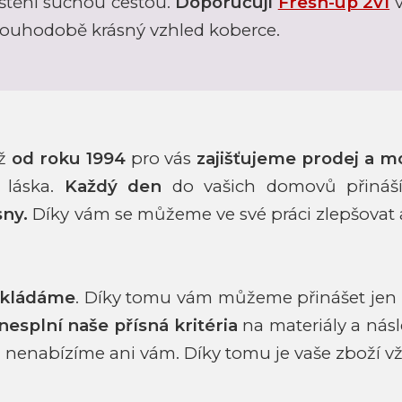
čištění suchou cestou.
Doporučuji
Fresh-up 2v1
v
dlouhodobě krásný vzhled koberce.
iž
od roku 1994
pro vás
zajišťujeme prodej a m
 láska.
Každý den
do vašich domovů přináš
sny.
Díky vám se můžeme ve své
práci zlepšovat
okládáme
. Díky tomu vám můžeme přinášet jen
nesplní naše přísná kritéria
na materiály a ná
 nenabízíme ani vám.
Díky tomu je vaše zboží 