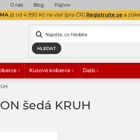
O nás
Blog
Půjčovna
Naše realizace
Hodn
RMA
již od 4 990 Kč na vše! (pro ČR)
Registrujte se
a získ
HLEDAT
oberce
Kusové koberce
Další
RUH
TON šedá KRUH