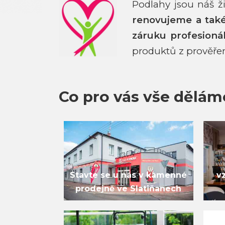
Podlahy jsou náš 
renovujeme a ta
záruku profesioná
produktů z prověře
Co pro vás vše dělám
Stavte se u nás v kamenné
v
prodejně ve Slatiňanech