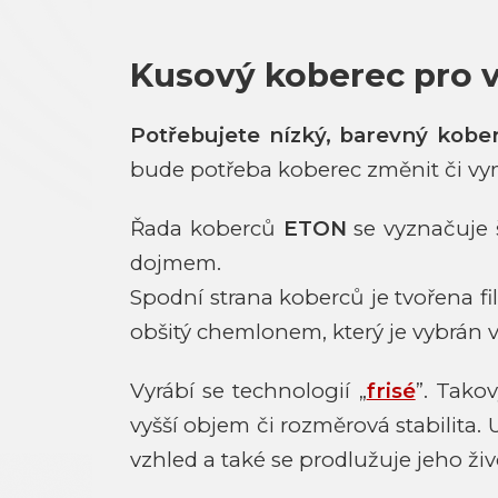
Kusový koberec pro 
Potřebujete nízký, barevný kober
bude potřeba koberec změnit či vy
Řada koberců
ETON
se vyznačuje š
dojmem.
Spodní strana koberců je tvořena fi
obšitý chemlonem, který je vybrán 
Vyrábí se technologií „
frisé
”. Tako
vyšší objem či rozměrová stabilita. 
vzhled a také se prodlužuje jeho živ