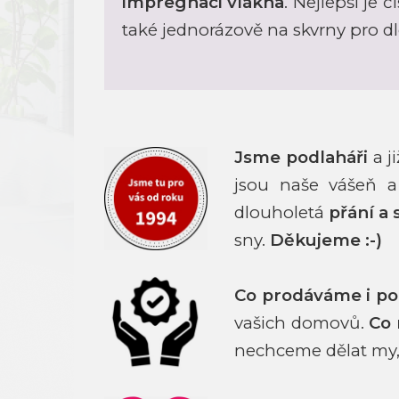
impregnaci vlákna
. Nejlepší je 
také jednorázově na skvrny pro 
Jsme podlaháři
a j
jsou naše vášeň a
dlouholetá
přání a 
sny.
Děkujeme :-)
Co prodáváme i p
vašich domovů.
Co
nechceme dělat my,