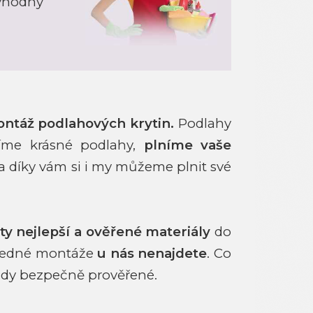
hodný
ontáž podlahových krytin.
Podlahy
íme krásné podlahy,
plníme vaše
 a díky vám si i my můžeme plnit své
ty nejlepší a ověřené materiály
do
sledné montáže
u nás nenajdete
. Co
vždy bezpečně prověřené.