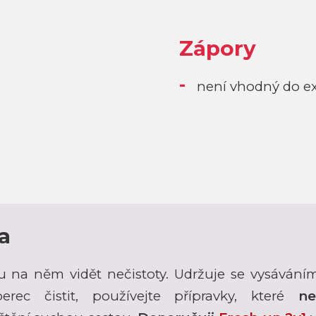
Zápory
není vhodný do ex
a
u na něm vidět nečistoty. Udržuje se vysáván
rec čistit, používejte přípravky, které
ne