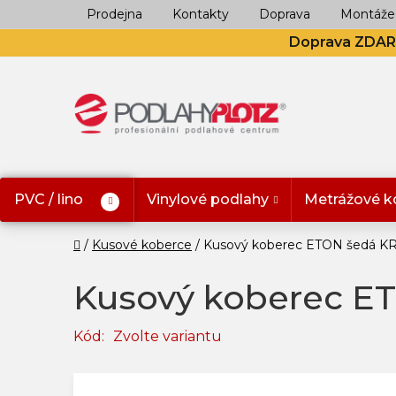
Přejít
Prodejna
Kontakty
Doprava
Montáže
na
Doprava ZDA
obsah
PVC / lino
Vinylové podlahy
Metrážové k
Domů
Kusové koberce
Kusový koberec ETON šedá K
Kusový koberec E
Kód:
Zvolte variantu