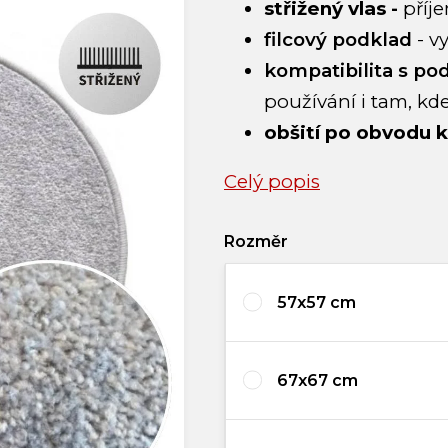
střižený vlas -
příj
filcový podklad
- v
kompatibilita s p
používání i tam, kde
obšití po obvodu 
Celý popis
Rozměr
57x57 cm
67x67 cm