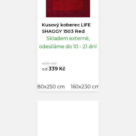
Kusový koberec LIFE
SHAGGY 1503 Red
Skladem externě,
odesíláme do 10 - 21 dní
489 Kč
339 Kč
od
80x250 cm
160x230 cm