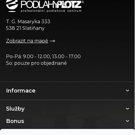
p
a
t
T. G. Masaryka 333
í
538 21 Slatiňany
Zobrazit na mapě
Po-Pá: 9.00 - 12.00, 13.00 - 17.00
So: pouze pro objednané
Informace
Služby
Bonus