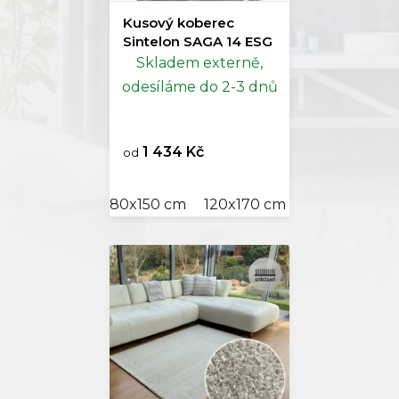
Kusový koberec
Sintelon SAGA 14 ESG
Skladem externě,
odesíláme do 2-3 dnů
1 434 Kč
od
80x150 cm
120x170 cm
160x230 cm