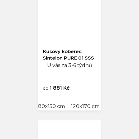
Kusový koberec
Sintelon PURE 01 SSS
U vás za 3-6 týdnů
1 881 Kč
od
80x150 cm
120x170 cm
140x200 cm