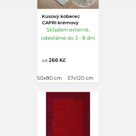
Kusový koberec
CAPRI krémový
Skladem externě,
odesíláme do 3 - 8 dní
266 Kč
od
50x80 cm
57x120 cm
60x110 cm
80