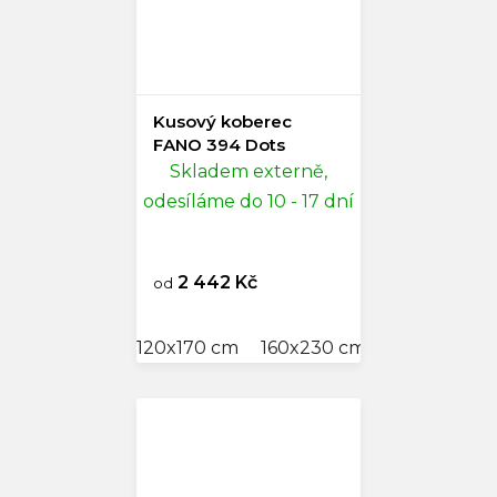
Kusový koberec
FANO 394 Dots
Skladem externě,
odesíláme do 10 - 17 dní
2 442 Kč
od
120x170 cm
160x230 cm