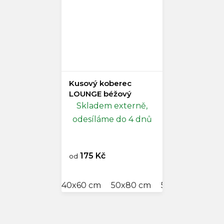
Kusový koberec
LOUNGE béžový
Skladem externě,
odesíláme do 4 dnů
175 Kč
od
40x60 cm
50x80 cm
57x120 cm
60