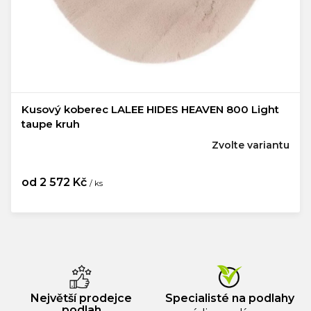
Kusový koberec LALEE HIDES HEAVEN 800 Light
taupe kruh
Zvolte variantu
od
2 572 Kč
/ ks
Měrná
cena:
Největší prodejce
Specialisté na podlahy
podlah