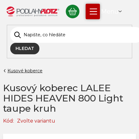
Přejít
NÁKUPNÍ
na
obsah
KOŠÍK
HLEDAT
Kusové koberce
Kusový koberec LALEE
HIDES HEAVEN 800 Light
taupe kruh
Kód:
Zvolte variantu