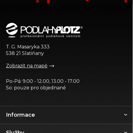
Z
á
p
a
t
T. G. Masaryka 333
í
538 21 Slatiňany
Zobrazit na mapě
Po-Pá: 9.00 - 12.00, 13.00 - 17.00
So: pouze pro objednané
Informace
Služby