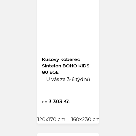
Kusový koberec
Sintelon BOHO KIDS
80 EGE
U vás za 3-6 týdnů
3 303 Kč
od
120x170 cm
160x230 cm