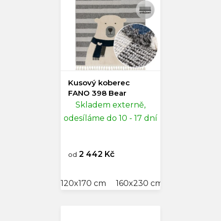
Kusový koberec
FANO 398 Bear
Skladem externě,
odesíláme do 10 - 17 dní
2 442 Kč
od
120x170 cm
160x230 cm