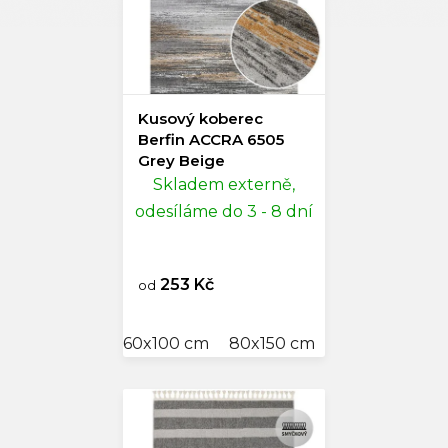
Kusový koberec
Berfin ACCRA 6505
Grey Beige
Skladem externě,
odesíláme do 3 - 8 dní
253 Kč
od
60x100 cm
80x150 cm
120x170 cm