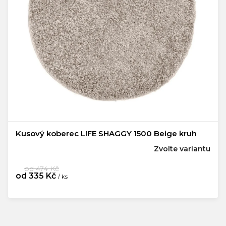
Kusový koberec LIFE SHAGGY 1500 Beige kruh
Zvolte variantu
od 474 Kč
od
335 Kč
/ ks
Měrná
cena: