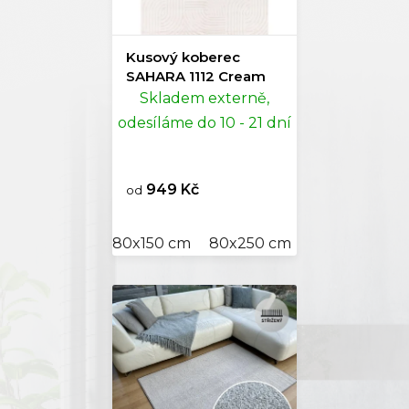
Kusový koberec
SAHARA 1112 Cream
Skladem externě,
odesíláme do 10 - 21 dní
949 Kč
od
80x150 cm
80x250 cm
120x170 cm