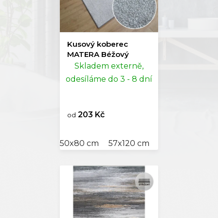
Kusový koberec
MATERA Béžový
Skladem externě,
odesíláme do 3 - 8 dní
203 Kč
od
50x80 cm
57x120 cm
60x110 cm
80