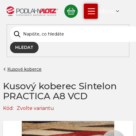
Přejít
NÁKUPNÍ
na
obsah
KOŠÍK
HLEDAT
Kusové koberce
Kusový koberec Sintelon
PRACTICA A8 VCD
Kód:
Zvolte variantu