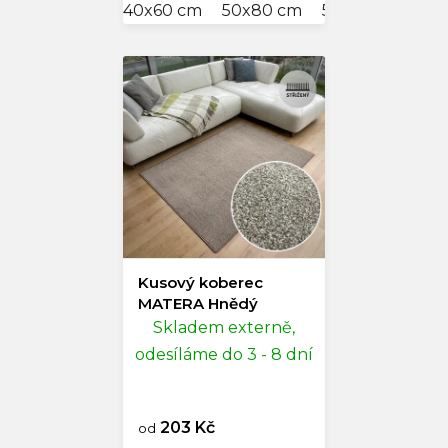
40x60 cm
50x80 cm
57x120 cm
60
Kusový koberec
MATERA Hnědý
Skladem externě,
odesíláme do 3 - 8 dní
203 Kč
od