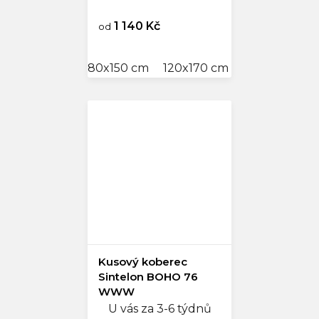
1 140 Kč
od
80x150 cm
120x170 cm
160x230 cm
Kusový koberec
Sintelon BOHO 76
WWW
U vás za 3-6 týdnů