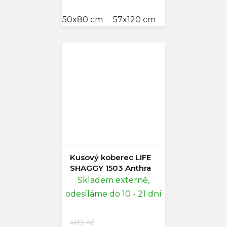
50x80 cm
57x120 cm
60x110 cm
80
Kusový koberec LIFE
SHAGGY 1503 Anthra
Skladem externě,
odesíláme do 10 - 21 dní
489 Kč