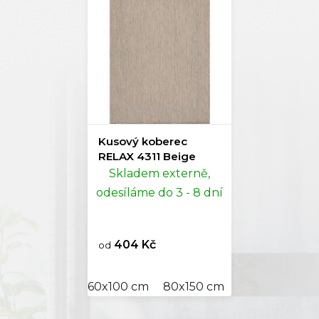
Kusový koberec
RELAX 4311 Beige
Skladem externě,
odesíláme do 3 - 8 dní
404 Kč
od
60x100 cm
80x150 cm
80x250 cm