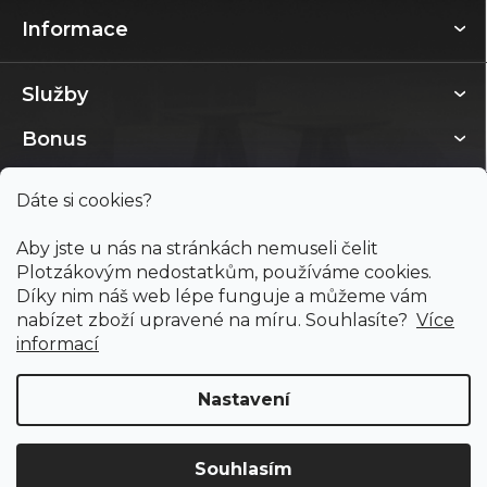
Informace
Služby
Bonus
Dáte si cookies?
Aby jste u nás na stránkách nemuseli čelit
Plotzákovým nedostatkům, používáme cookies.
Díky nim náš web lépe funguje a můžeme vám
nabízet zboží upravené na míru. Souhlasíte?
Více
informací
Nastavení
Copyright 2026
PODLAHY PLOTZ s.r.o.
. Všechna práva
vyhrazena.
Souhlasím
Doprava ZDARMA
již od 4 990 Kč na vše! (pro