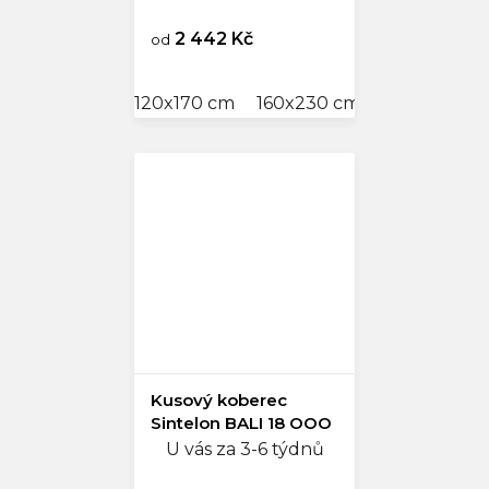
2 442 Kč
od
120x170 cm
160x230 cm
Kusový koberec
Sintelon BALI 18 OOO
U vás za 3-6 týdnů