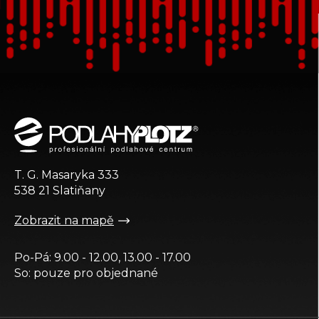
Z
á
p
a
t
T. G. Masaryka 333
í
538 21 Slatiňany
Zobrazit na mapě
Po-Pá: 9.00 - 12.00, 13.00 - 17.00
So: pouze pro objednané