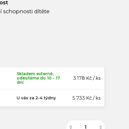
ost
jí schopnosti dítěte
Skladem externě,
odesíláme do 10 - 17
3 178 Kč / ks
dní
U vás za 2-4 týdny
5 733 Kč / ks