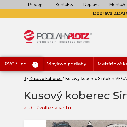
Přejít
Prodejna
Kontakty
Doprava
Montáže
na
Doprava ZDA
obsah
PVC / lino
Vinylové podlahy
Metrážové k
Domů
Kusové koberce
Kusový koberec Sintelon VEG
Kusový koberec Si
Kód:
Zvolte variantu