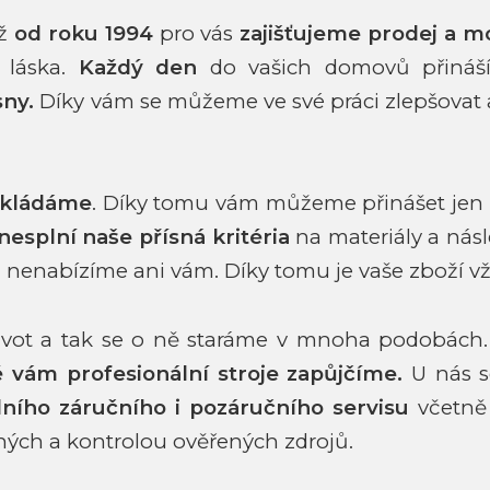
iž
od roku 1994
pro vás
zajišťujeme prodej a m
 láska.
Každý den
do vašich domovů přináš
sny.
Díky vám se můžeme ve své
práci zlepšovat
okládáme
. Díky tomu vám můžeme přinášet jen
nesplní naše přísná kritéria
na materiály a ná
 nenabízíme ani vám.
Díky tomu je vaše zboží 
život a tak se o ně staráme v mnoha podobách
ké vám
profesionální stroje zapůjčíme.
U nás s
lního záručního i pozáručního
servisu
včetně 
ných a kontrolou ověřených zdrojů.