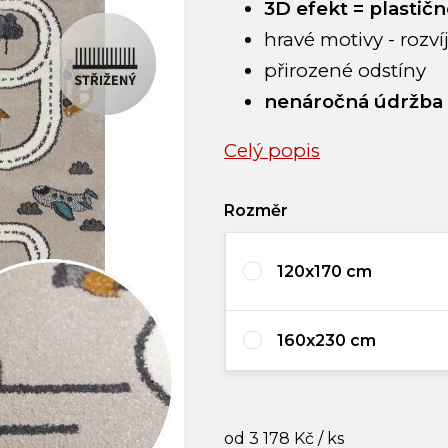
3D efekt = plastičn
hravé motivy - rozví
přirozené odstíny
nenáročná údržba
Celý popis
Rozměr
120x170 cm
160x230 cm
od
3 178 Kč
/ ks