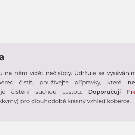
a
u na něm vidět nečistoty. Udržuje se vysáván
rec čistit, používejte přípravky, které
ne
 je čištění suchou cestou.
Doporučuji
Fr
skvrny) pro dlouhodobě krásný vzhled koberce.