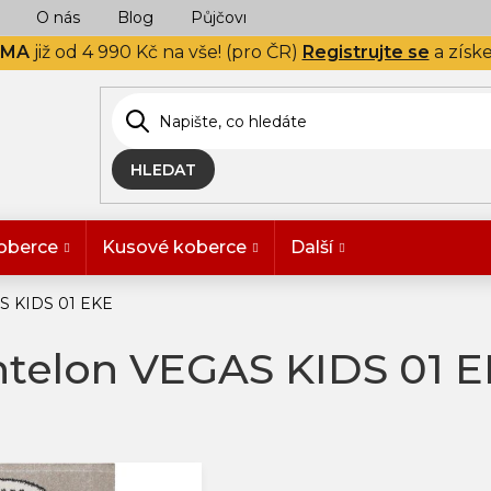
O nás
Blog
Půjčovna
Naše realizace
Hodn
RMA
již od 4 990 Kč na vše! (pro ČR)
Registrujte se
a získ
HLEDAT
oberce
Kusové koberce
Další
AS KIDS 01 EKE
ntelon VEGAS KIDS 01 