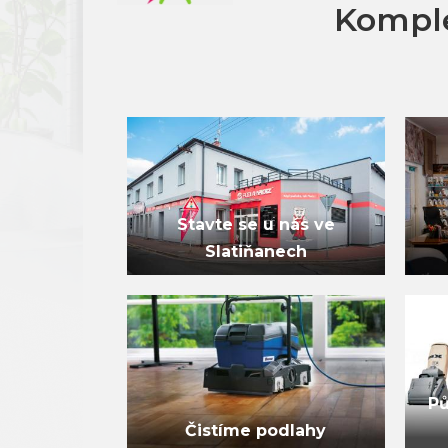
Komple
Stavte se u nás ve
Slatiňanech
Pů
Čistíme podlahy