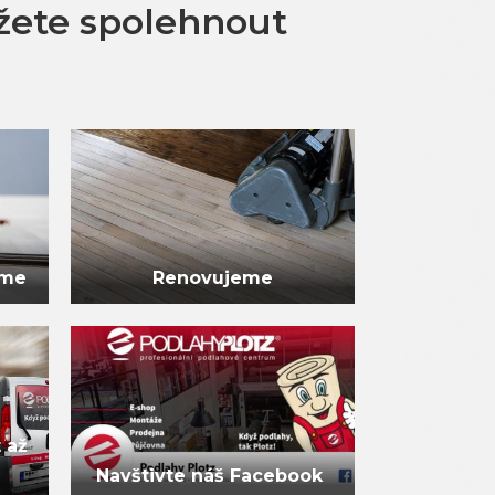
žete spolehnout
eme
Renovujeme
 až
Navštivte náš Facebook