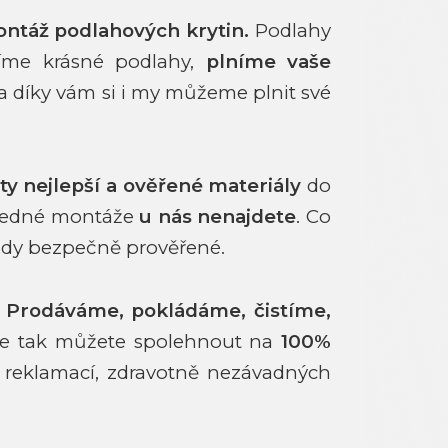
ontáž podlahových krytin.
Podlahy
íme krásné podlahy,
plníme vaše
 a díky vám si i my můžeme plnit své
ty nejlepší a ověřené materiály
do
sledné montáže
u nás nenajdete
. Co
vždy bezpečně prověřené.
.
Prodáváme, pokládáme, čistíme,
e tak můžete spolehnout na
100%
reklamací, zdravotně nezávadných