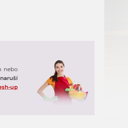
ím nebo
naruší
esh-up