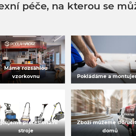
xní péče, na kterou se mů
Máme rozsáhlou
vzorkovnu
Pokládáme a montuj
jčujeme profesionální
Zboží můžeme doručit
stroje
domů