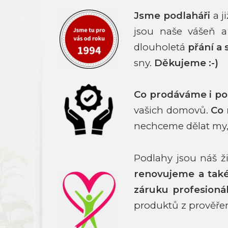
Jsme podlaháři
a j
jsou naše vášeň a
dlouholetá
přání a 
sny.
Děkujeme :-)
Co prodáváme i p
vašich domovů.
Co
nechceme dělat my,
Podlahy jsou náš 
renovujeme a ta
záruku profesioná
produktů z prověře