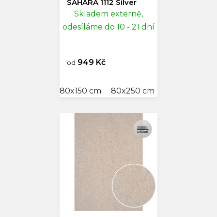
SAHARA 1112 Silver
Skladem externě,
odesíláme do 10 - 21 dní
949 Kč
od
80x150 cm
80x250 cm
120x170 cm