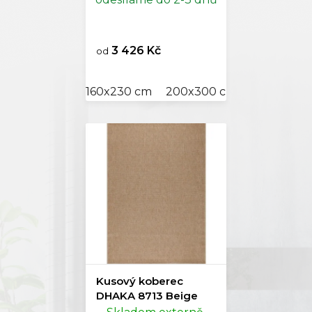
3 426 Kč
od
160x230 cm
200x300 cm
240x340 
Kusový koberec
DHAKA 8713 Beige