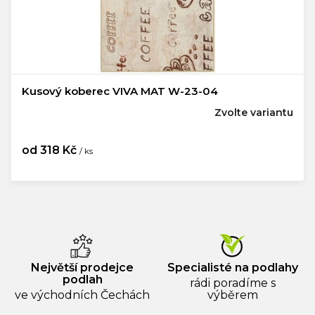
Kusový koberec VIVA MAT W-23-04
Zvolte variantu
od
318 Kč
/ ks
Měrná
cena:
Největší prodejce
Specialisté na podlahy
podlah
rádi poradíme s
ve východních Čechách
výběrem