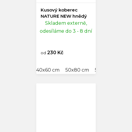
Kusový koberec
NATURE NEW hnědý
Skladem externě,
odesíláme do 3 - 8 dní
230 Kč
od
40x60 cm
50x80 cm
57x120 cm
60