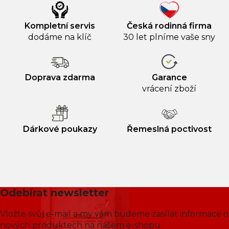
Kompletní servis
Česká rodinná firma
dodáme na klíč
30 let plníme vaše sny
Doprava zdarma
Garance
vrácení zboží
Dárkové poukazy
Řemeslná poctivost
Odebírat newsletter
Vložte svůj e-mail a my vám budeme zasílat informace o
nových produktech na našem e-shopu.