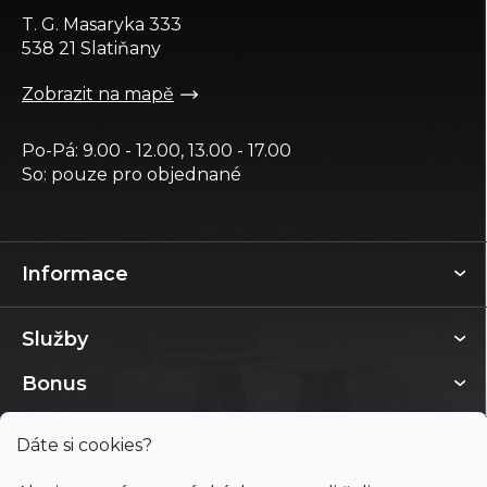
t
T. G. Masaryka 333
í
538 21 Slatiňany
Zobrazit na mapě
Po-Pá: 9.00 - 12.00, 13.00 - 17.00
So: pouze pro objednané
Informace
Služby
Bonus
Dáte si cookies?