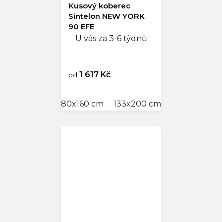
Kusový koberec
Sintelon NEW YORK
90 EFE
U vás za 3-6 týdnů
1 617 Kč
od
80x160 cm
133x200 cm
160x240 cm