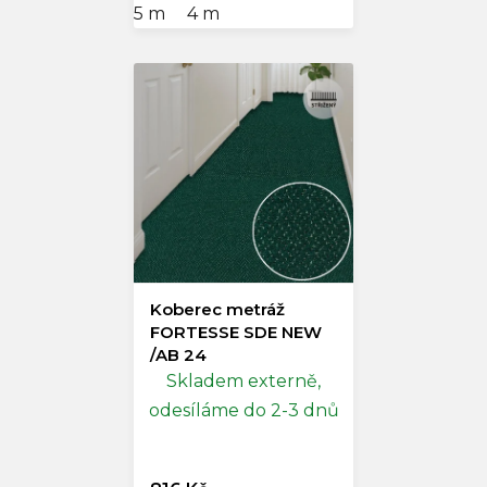
5 m
4 m
Koberec metráž
FORTESSE SDE NEW
/AB 24
Skladem externě,
odesíláme do 2-3 dnů