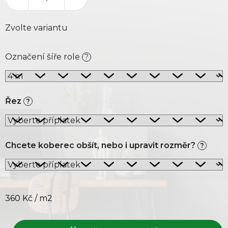
Zvolte variantu
Označení šíře role
?
Řez
?
Chcete koberec obšít, nebo i upravit rozměr?
?
360 Kč
/ m2
Měrná cena: