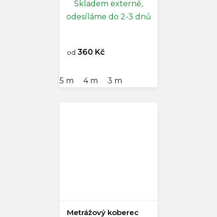
Skladem externě,
odesíláme do 2-3 dnů
360 Kč
od
5 m
4 m
3 m
Metrážový koberec