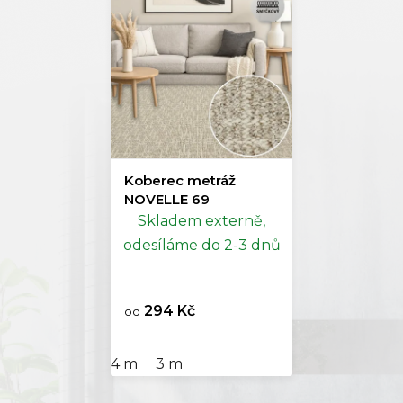
Koberec metráž
NOVELLE 69
Skladem externě,
odesíláme do 2-3 dnů
294 Kč
od
4 m
3 m