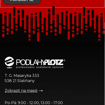
Z
á
p
a
t
T. G. Masaryka 333
í
538 21 Slatiňany
Zobrazit na mapě
Po-Pá: 9.00 - 12.00, 13.00 - 17.00