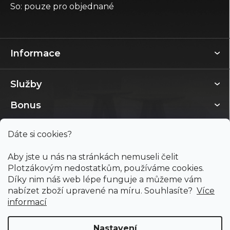
So: pouze pro objednané
Informace
Služby
Bonus
Dáte si cookies?
Aby jste u nás na stránkách nemuseli čelit
Plotzákovým nedostatkům, používáme cookies.
Díky nim náš web lépe funguje a můžeme vám
nabízet zboží upravené na míru. Souhlasíte?
Více
informací
Nastavení