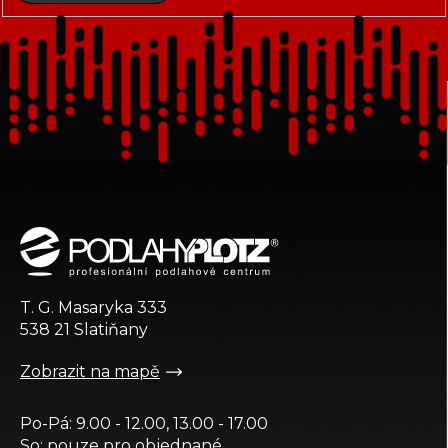
Z
á
p
a
t
T. G. Masaryka 333
í
538 21 Slatiňany
Zobrazit na mapě
Po-Pá: 9.00 - 12.00, 13.00 - 17.00
So: pouze pro objednané