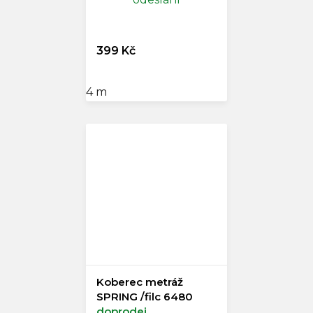
399 Kč
4 m
Koberec metráž
SPRING /filc 6480
doprodej