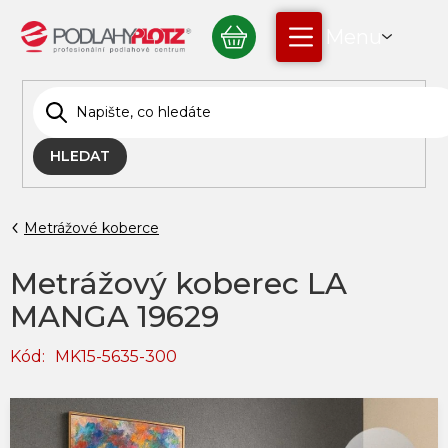
Přejít
NÁKUPNÍ
na
obsah
KOŠÍK
HLEDAT
Metrážové koberce
Metrážový koberec LA
MANGA 19629
Kód:
MK15-5635-300