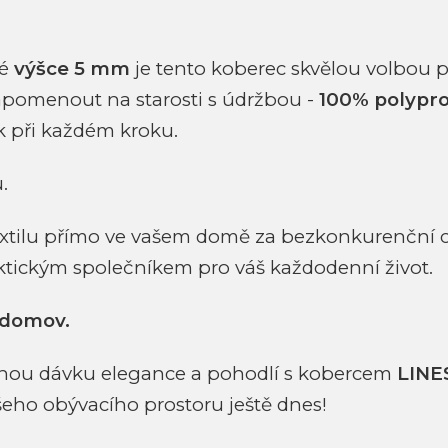
vé
výšce 5 mm
je tento koberec skvělou volbou p
apomenout na starosti s údržbou -
100% polypr
 při každém kroku.
.
textilu přímo ve vašem domě za bezkonkurenční 
aktickým společníkem pro váš každodenní život.
 domov.
ou dávku elegance a pohodlí s kobercem
LINE
eho obývacího prostoru ještě dnes!