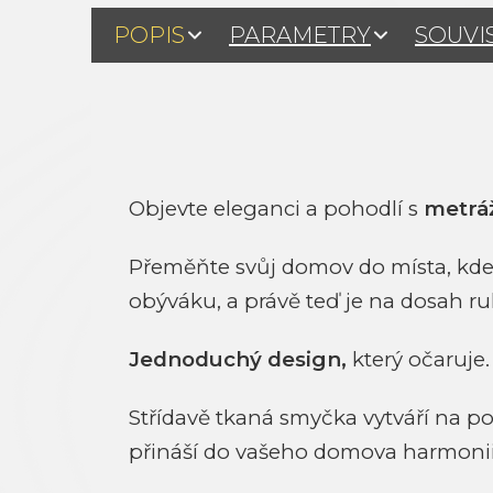
POPIS
PARAMETRY
SOUVI
Objevte eleganci a pohodlí s
metrá
Přeměňte svůj domov do místa, kde 
obýváku, a právě teď je na dosah 
Jednoduchý design,
který očaruje.
Střídavě tkaná smyčka vytváří na p
přináší do vašeho domova harmonii a