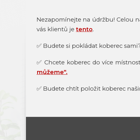
Nezapomínejte na údržbu! Celou na
vás klientů je
tento
.
✅ Budete si pokládat koberec sami
✅ Chcete koberec do více místnos
můžeme".
✅ Budete chtít položit koberec naši