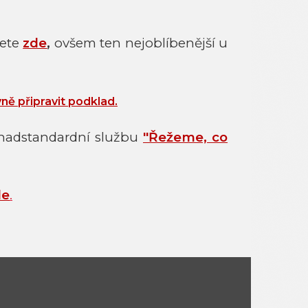
dete
zde
,
ovšem ten nejoblíbenější u
vně připravit podklad
.
nadstandardní službu
"Řežeme, co
de
.