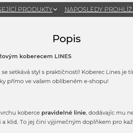
SEJÍCÍ PRODUKTY
NAPOSLEDY PROHLÍ
žovým koberecem LINES
se setkává styl s praktičností! Koberec Lines j
ruky přímo ve vašem oblíbeném e-shopu!
ovrchu koberce
pravidelné linie
, dodávajíc mu n
 klid. To jej činí výjimečným doplňkem pro každ