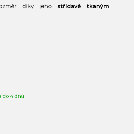
rozměr díky jeho
střídavě tkaným
e do 4 dnů