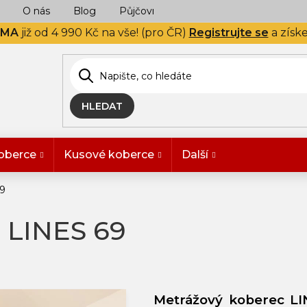
O nás
Blog
Půjčovna
Naše realizace
Hodn
RMA
již od 4 990 Kč na vše! (pro ČR)
Registrujte se
a získ
HLEDAT
oberce
Kusové koberce
Další
69
 LINES 69
Metrážový koberec LI