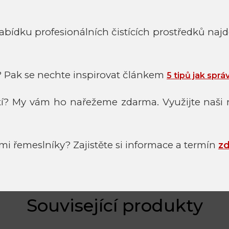
bídku profesionálních čistících prostředků naj
? Pak se nechte inspirovat článkem
5 tipů jak sprá
tí? My vám ho nařežeme zdarma. Využijte naši 
mi řemeslníky? Zajistěte si informace a termín
z