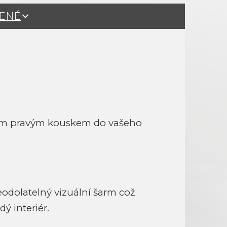
ŽENÉ
e tím pravým kouskem do vašeho
eodolatelný vizuální šarm což
ý interiér.