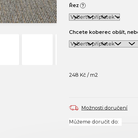
Řez
?
Chcete koberec obšít, nebo
248 Kč
/ m2
Měrná cena:
Možnosti doručení
Můžeme doručit do: