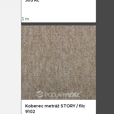
303 Kč
3 m
Koberec metráž STORY / filc
9102