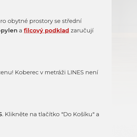
ro obytné prostory se střední
opylen
a
filcový podklad
zaručují
cenu! Koberec v metráži LINES není
S
. Klikněte na tlačítko "Do Košíku" a