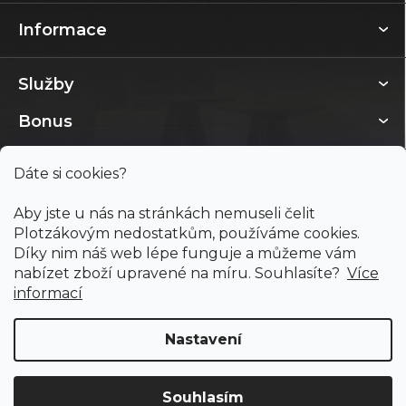
Informace
Služby
Bonus
Dáte si cookies?
Aby jste u nás na stránkách nemuseli čelit
Plotzákovým nedostatkům, používáme cookies.
Díky nim náš web lépe funguje a můžeme vám
nabízet zboží upravené na míru. Souhlasíte?
Více
informací
Nastavení
Copyright 2026
PODLAHY PLOTZ s.r.o.
. Všechna práva
vyhrazena.
Souhlasím