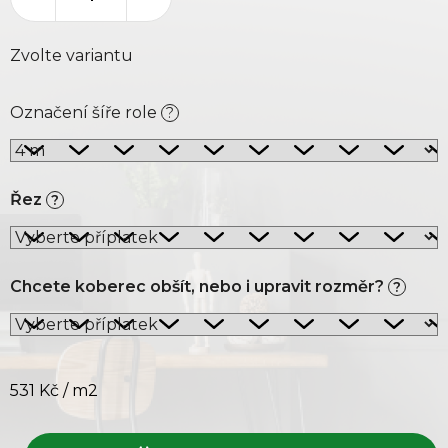
Zvolte variantu
Označení šíře role
?
Řez
?
Chcete koberec obšít, nebo i upravit rozměr?
?
531 Kč
/ m2
Měrná cena: