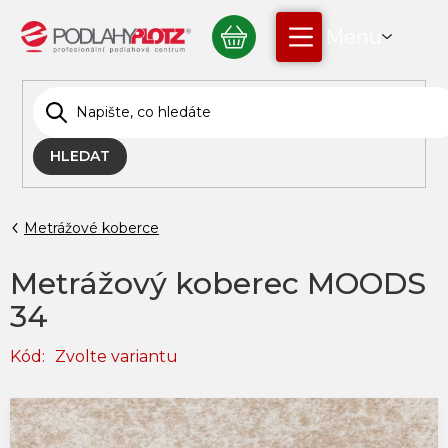
Přejít
NÁKUPNÍ
na
obsah
KOŠÍK
HLEDAT
Metrážové koberce
Metrážový koberec MOODS
34
Kód:
Zvolte variantu