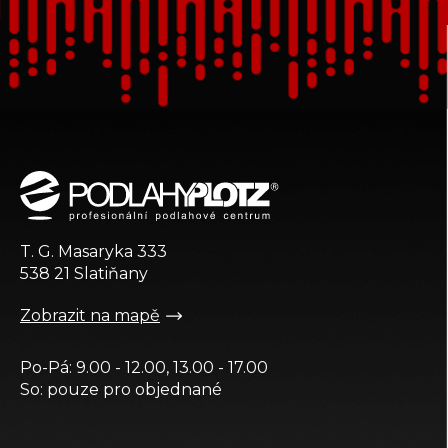
Z
á
p
a
t
T. G. Masaryka 333
í
538 21 Slatiňany
Zobrazit na mapě
Po-Pá: 9.00 - 12.00, 13.00 - 17.00
So: pouze pro objednané