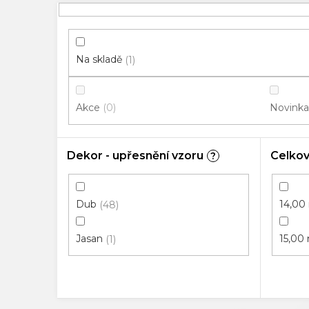
p
i
s
p
Na skladě
1
r
o
Akce
Novinka
0
d
u
k
Dekor - upřesnění vzoru
Celkov
?
t
ů
Dub
14,0
48
Jasan
15,0
1