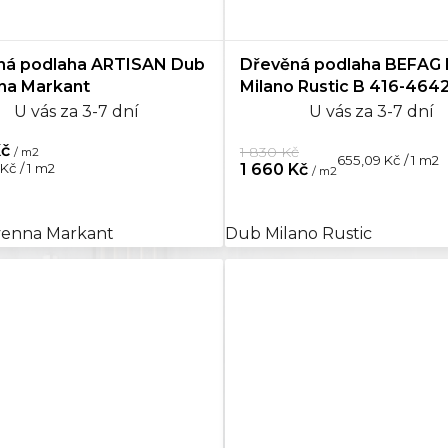
ná podlaha ARTISAN Dub
Dřevěná podlaha BEFAG
na Markant
Milano Rustic B 416-464
U vás za 3-7 dní
U vás za 3-7 dní
Kč
1 830 Kč
/ m2
Měrná
655,09 Kč / 1 m2
1 660 Kč
Kč / 1 m2
/ m2
cena:
enna Markant
Dub Milano Rustic