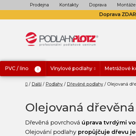
Přejít
Prodejna
Kontakty
Doprava
Montáže
na
Doprava ZDA
obsah
PVC / lino
Vinylové podlahy
Metrážové k
Domů
Další
Podlahy
Dřevěné podlahy
Olejovaná dř
Olejovaná dřevěná
Dřevěná povrchová
úprava tvrdými vo
Olejování podlahy
propůjčuje dřevu je