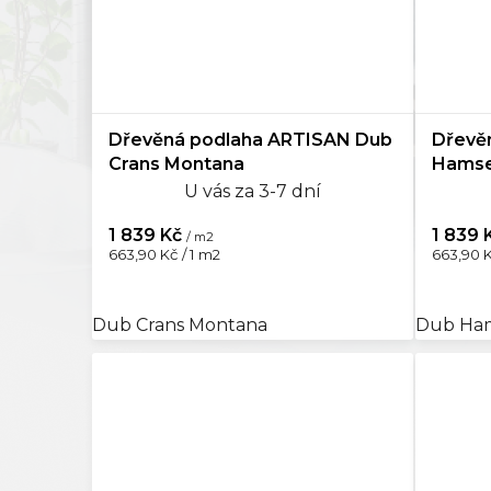
Dřevěná podlaha ARTISAN Dub
Dřevě
Crans Montana
Hamse
U vás za 3-7 dní
1 839 Kč
1 839 
/ m2
Měrná
Měrná
663,90 Kč / 1 m2
663,90 K
cena:
cena:
Dub Crans Montana
Dub Ham