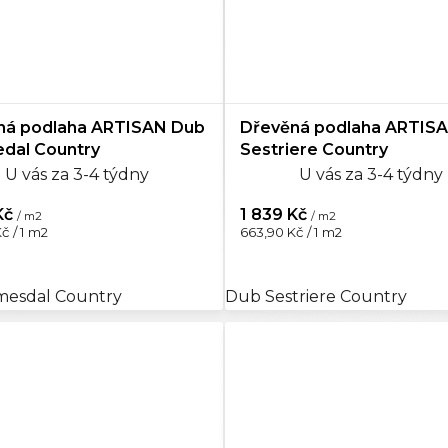
ná podlaha ARTISAN Dub
Dřevěná podlaha ARTIS
dal Country
Sestriere Country
U vás za 3-4 týdny
U vás za 3-4 týdny
Kč
1 839 Kč
/ m2
/ m2
Měrná
č / 1 m2
663,90 Kč / 1 m2
cena:
esdal Country
Dub Sestriere Country