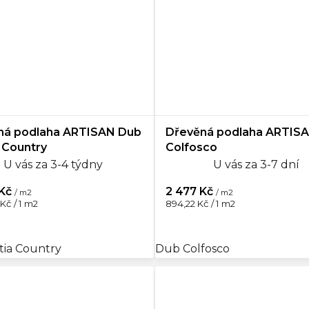
ná podlaha ARTISAN Dub
Dřevěná podlaha ARTIS
 Country
Colfosco
U vás za 3-4 týdny
U vás za 3-7 dní
 Kč
2 477 Kč
/ m2
/ m2
Měrná
Kč / 1 m2
894,22 Kč / 1 m2
cena:
tia Country
Dub Colfosco