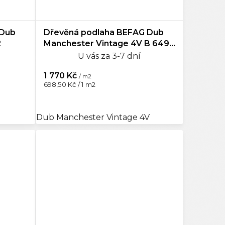
 Dub
Dřevěná podlaha BEFAG Dub
2
Manchester Vintage 4V B 649-
1190
U vás za 3-7 dní
1 770 Kč
/ m2
Měrná
698,50 Kč / 1 m2
cena:
Dub Manchester Vintage 4V