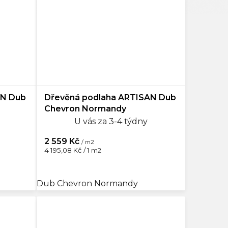
AN Dub
Dřevěná podlaha ARTISAN Dub
Chevron Normandy
U vás za 3-4 týdny
2 559 Kč
/ m2
Měrná
4 195,08 Kč / 1 m2
cena:
Dub Chevron Normandy