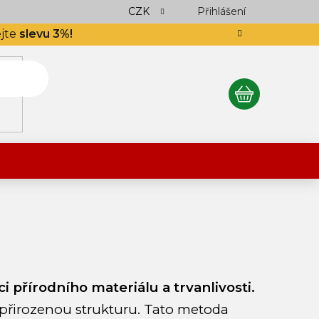
ocení obchodu
Podlahář až domů
CZK
Přihlášení
Výkup návinek
S
ejte
slevu 3%!
NÁKUPNÍ
KOŠÍK
přírodního materiálu a trvanlivosti.
 přirozenou strukturu. Tato metoda