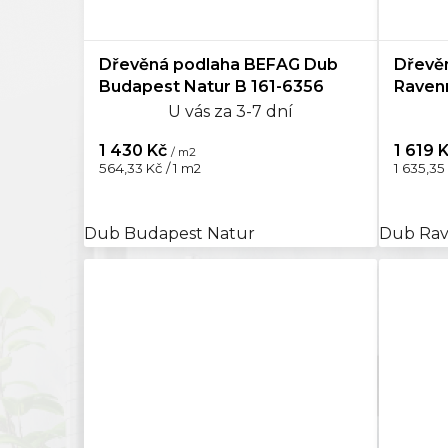
Dřevěná podlaha BEFAG Dub
Dřevě
Budapest Natur B 161-6356
Raven
U vás za 3-7 dní
1 430 Kč
1 619 
/ m2
Měrná
Měrná
564,33 Kč / 1 m2
1 635,35 
cena:
cena:
Dub Budapest Natur
Dub Rav