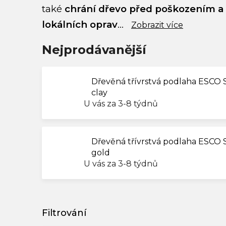
také
chrání dřevo před poškozením a 
lokálních oprav
...
Zobrazit více
Nejprodávanější
Dřevěná třívrstvá podlaha ESC
clay
U vás za 3-8 týdnů
Dřevěná třívrstvá podlaha ESCO
gold
U vás za 3-8 týdnů
V
ý