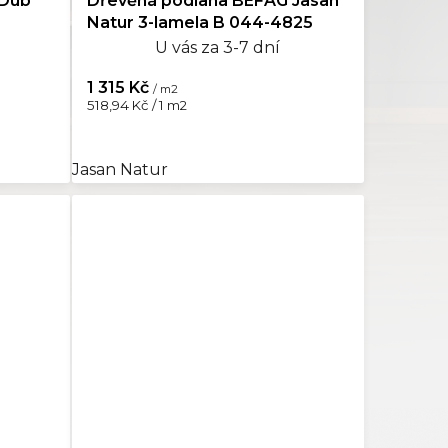
 Dub
Dřevěná podlaha BEFAG Jasan
Natur 3-lamela B 044-4825
U vás za 3-7 dní
1 315 Kč
/ m2
Měrná
518,94 Kč / 1 m2
cena:
Jasan Natur