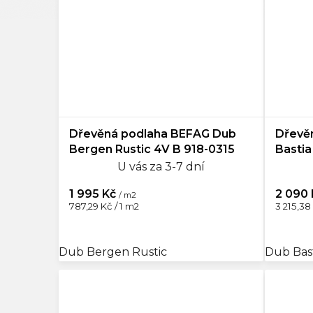
Dřevěná podlaha BEFAG Dub
Dřevě
Bergen Rustic 4V B 918-0315
Bastia
U vás za 3-7 dní
1 995 Kč
2 090
/ m2
Měrná
Měrná
787,29 Kč / 1 m2
3 215,38 
cena:
cena:
Dub Bergen Rustic
Dub Bas