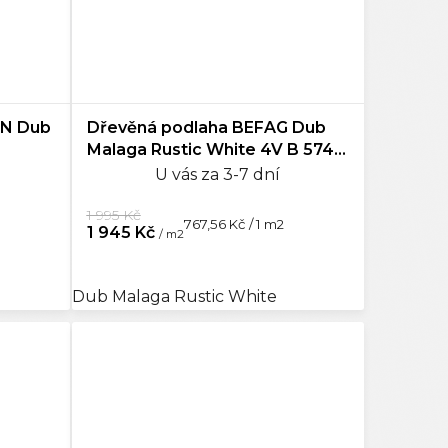
AN Dub
Dřevěná podlaha BEFAG Dub
Malaga Rustic White 4V B 574-
1145
U vás za 3-7 dní
1 995 Kč
Měrná
767,56 Kč / 1 m2
1 945 Kč
/ m2
cena:
Dub Malaga Rustic White