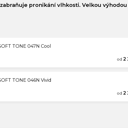
zabraňuje pronikání vlhkosti.
Velkou výhodou
O SOFT TONE 047N Cool
2 
od
 SOFT TONE 046N Vivid
2 
od