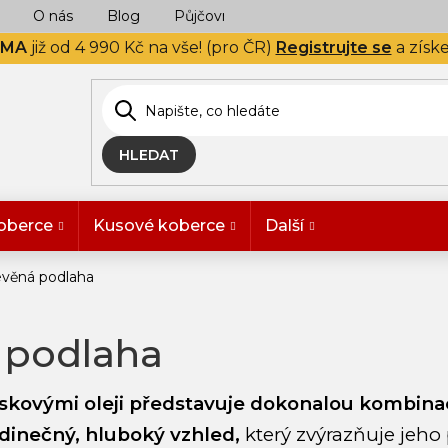
O nás
Blog
Půjčovna
Naše realizace
Hodn
RMA
již od 4 990 Kč na vše! (pro ČR)
Registrujte se
a získ
HLEDAT
oberce
Kusové koberce
Další
evěná podlaha
 podlaha
skovými oleji
představuje dokonalou kombinaci 
dinečný, hluboký vzhled,
který zvýrazňuje jeho