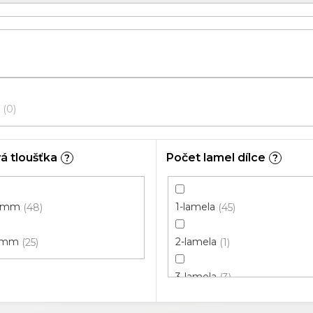
0
á tloušťka
Počet lamel dílce
?
?
0 mm
1-lamela
48
45
0 mm
2-lamela
25
1
3-lamela
3