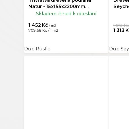
Třívrstvá dřevěná podlaha
Dřevě
Natur - 15x155x2200mm
Seyche
Doprodej
Skladem, ihned k odeslání
1 452 Kč
1 573 Kč
/ m2
Měrná
1 313 
709,68 Kč / 1 m2
cena:
Dub Rustic
Dub Sey