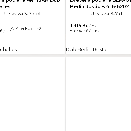
ná podlaha ARTISAN Dub
Dřevěná podlaha BEFAG
lles
Berlin Rustic B 416-6202
U vás za 3-7 dní
U vás za 3-7 dní
1 315 Kč
/ m2
Měrná
454,64 Kč / 1 m2
Měrná
Kč
518,94 Kč / 1 m2
/ m2
cena:
cena:
chelles
Dub Berlin Rustic