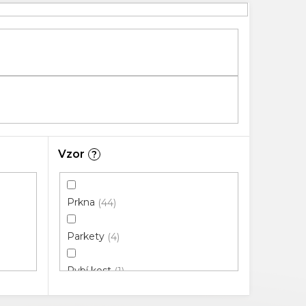
Vzor
?
Prkna
44
Parkety
4
Rybí kost
1
Chevron
1