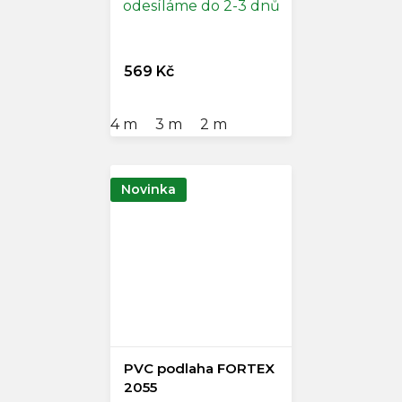
odesíláme do 2-3 dnů
569 Kč
4 m
3 m
2 m
Novinka
PVC podlaha FORTEX
2055