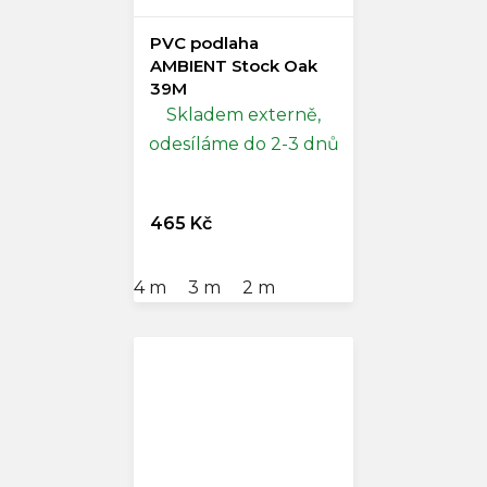
PVC podlaha
AMBIENT Stock Oak
39M
Skladem externě,
odesíláme do 2-3 dnů
465 Kč
4 m
3 m
2 m