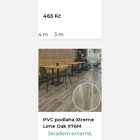
465 Kč
4 m
3 m
PVC podlaha Xtreme
Lime Oak 976M
Skladem externě,