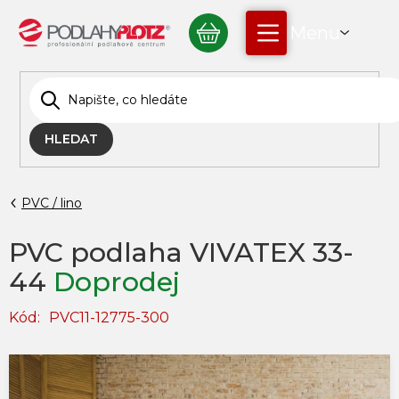
Přejít
NÁKUPNÍ
na
obsah
KOŠÍK
HLEDAT
PVC / lino
PVC podlaha VIVATEX 33-
44
Doprodej
Kód:
PVC11-12775-300