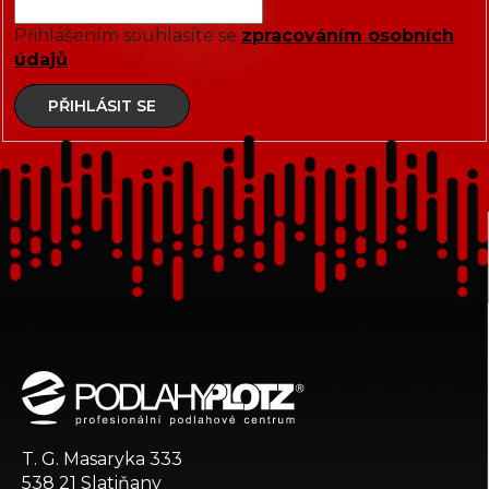
Přihlášením souhlasíte se
zpracováním osobních
údajů
PŘIHLÁSIT SE
Z
á
p
a
t
T. G. Masaryka 333
í
538 21 Slatiňany