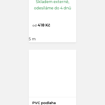
Skladem externě,
odesíláme do 4 dnů
418 Kč
od
5 m
PVC podlaha