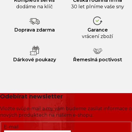
Kompletní servis
Česká rodinná firma
dodáme na klíč
30 let plníme vaše sny
Doprava zdarma
Garance
vrácení zboží
Dárkové poukazy
Řemeslná poctivost
Odebírat newsletter
Vložte svůj e-mail a my vám budeme zasílat informace o
nových produktech na našem e-shopu.
E-mail