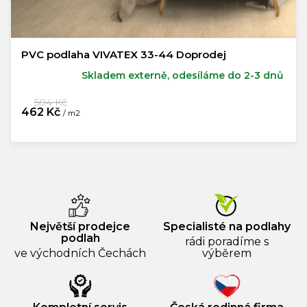
PVC podlaha VIVATEX 33-44 Doprodej
Skladem externě, odesíláme do 2-3 dnů
504 Kč
462 Kč
/ m2
Měrná
cena:
Největší prodejce
Specialisté na podlahy
podlah
rádi poradíme s
ve východních Čechách
výběrem