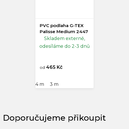
PVC podlaha G-TEX
Palisse Medium 2447
Skladem externě,
odesíláme do 2-3 dnů
465 Kč
od
4 m
3 m