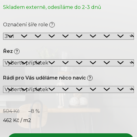
Skladem externě, odesíláme do 2-3 dnů
Označení šíře role
?
Řez
?
Rádi pro Vás uděláme něco navíc
?
504 Kč
–8 %
462 Kč
/ m2
Měrná cena: