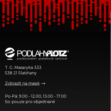
Z
á
p
a
t
T. G. Masaryka 333
í
538 21 Slatiňany
Zobrazit na mapě
Po-Pá: 9.00 - 12.00, 13.00 - 17.00
So: pouze pro objednané