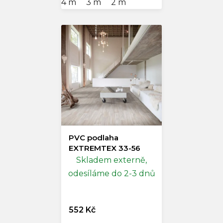
4 m
3 m
2 m
PVC podlaha
EXTREMTEX 33-56
Skladem externě,
odesíláme do 2-3 dnů
552 Kč