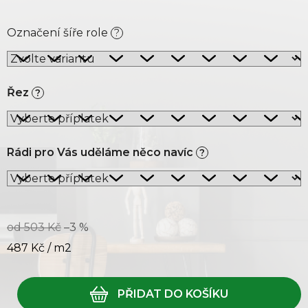
Označení šíře role
?
Řez
?
Rádi pro Vás uděláme něco navíc
?
od 503 Kč
–3 %
487 Kč
/ m2
Měrná cena: