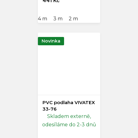
441 Kč
4 m
3 m
2 m
Novinka
PVC podlaha VIVATEX
33-76
Skladem externě,
odesíláme do 2-3 dnů