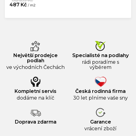
od 503 Kč
487 Kč
/ m2
Měrná
cena:
Největší prodejce
Specialisté na podlahy
podlah
rádi poradíme s
ve východních Čechách
výběrem
Kompletní servis
Česká rodinná firma
dodáme na klíč
30 let plníme vaše sny
Doprava zdarma
Garance
vrácení zboží