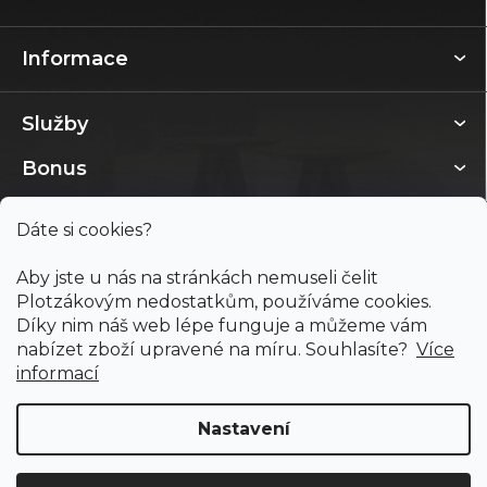
Informace
Služby
Bonus
Dáte si cookies?
Aby jste u nás na stránkách nemuseli čelit
Plotzákovým nedostatkům, používáme cookies.
Díky nim náš web lépe funguje a můžeme vám
nabízet zboží upravené na míru. Souhlasíte?
Více
informací
Nastavení
Copyright 2026
PODLAHY PLOTZ s.r.o.
. Všechna práva
vyhrazena.