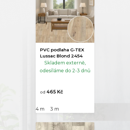
PVC podlaha G-TEX
Lussac Blond 2454
Skladem externě,
odesíláme do 2-3 dnů
465 Kč
od
4 m
3 m