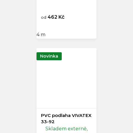
462 Kč
od
4 m
Novinka
PVC podlaha VIVATEX
33-92
Skladem externě,