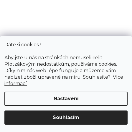
U vás za 3-7 dní
189 Kč
od
/ ks
Měrná
od 203,23 Kč / 1 m
cena:
Stříbrná
Světlá bronz
Tmavá bronz
Zlatá
Dáte si cookies?
Aby jste u nás na stránkách nemuseli čelit
Plotzákovým nedostatkům, používáme cookies.
Díky nim náš web lépe funguje a můžeme vám
nabízet zboží upravené na míru. Souhlasíte?
Více
informací
Nastavení
Souhlasím
Doprava ZDARMA
již od 4 990 Kč na vše! (pro
Vymazat filtry
ČR)
Registrujte se
a získejte
slevu 3%!