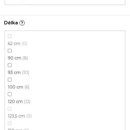
Délka
?
62 cm
0
90 cm
8
93 cm
10
100 cm
6
120 cm
12
A 65 PŘECHODOVÉ LIŠTY - NA TRN, šíře 50 mm
U vás za 3-7 dní
123,5 cm
0
277 Kč
od
/ ks