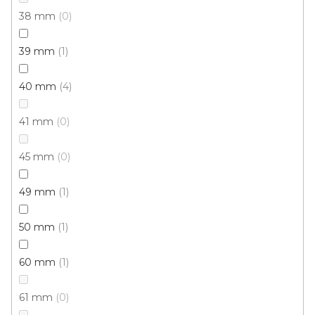
38 mm
0
Buk
Buk světlý
Dub
Dub antik
Dub artik
Du
39 mm
1
40 mm
4
41 mm
0
45 mm
0
49 mm
1
50 mm
1
60 mm
1
61 mm
0