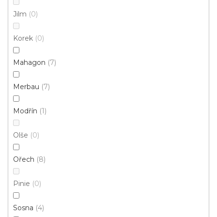
Jilm
0
Korek
0
Mahagon
7
Merbau
7
Modřín
1
Olše
0
Ořech
8
Pinie
0
A 31 SCHODOVÉ LIŠTY - SAMOLEPÍCÍ, 25×10 mm
U vás za 3-7 dní
Sosna
4