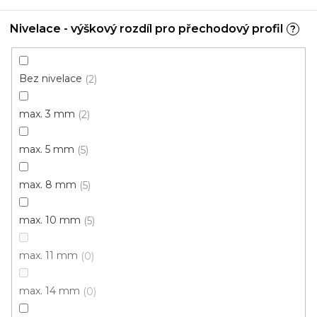
Nivelace - výškový rozdíl pro přechodový profil
?
AC 24 SCHODOVÉ LIŠTY - ŠROUBOVACÍ, 8x15 mm
Bez nivelace
2
U vás za 3-7 dní
max. 3 mm
2
286 Kč
od
/ ks
Měrná
od 208,52 Kč / 1 m
max. 5 mm
5
cena:
Inox
Stříbrná
Světlá bronz
Tmavá bronz
Zlatá
max. 8 mm
5
max. 10 mm
5
max. 11 mm
0
max. 14 mm
0