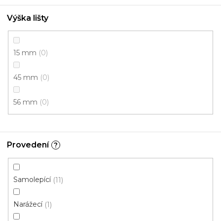
Výška lišty
15 mm
0
45 mm
0
56 mm
0
Provedení
?
Samolepící
11
Narážecí
1