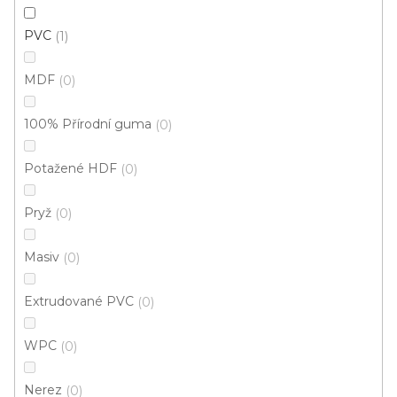
PVC
1
MDF
0
100% Přírodní guma
0
A 13 PŘECHODOVÉ LIŠTY - ŠROUBOVACÍ, šíře 40
mm
U vás za 3-7 dní
Potažené HDF
0
Pryž
0
277 Kč
od
/ ks
Měrná
od 242,22 Kč / 1 m
cena:
Masiv
0
Inox
Stříbrná
Světlá bronz
Tmavá bronz
Zlatá
Extrudované PVC
0
WPC
0
Nerez
0