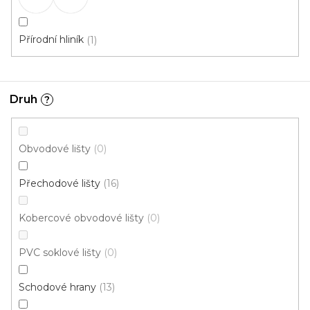
Přírodní hliník
1
Druh
?
Obvodové lišty
0
Přechodové lišty
16
Kobercové obvodové lišty
0
PVC soklové lišty
0
Schodové hrany
13
A 13 PŘECHODOVÉ LIŠTY - SAMOLEPÍCÍ, šíře 40