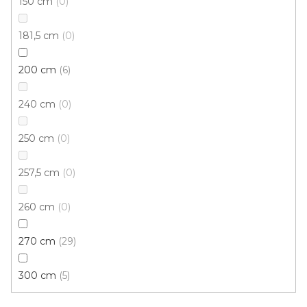
150 cm
0
Měrná
od 297,85 Kč / 1 m
cena:
181,5 cm
0
Afrezie
Buk
Buk červený
Buk světlý
Dub
Du
200 cm
6
240 cm
0
250 cm
0
257,5 cm
0
260 cm
0
270 cm
29
300 cm
5