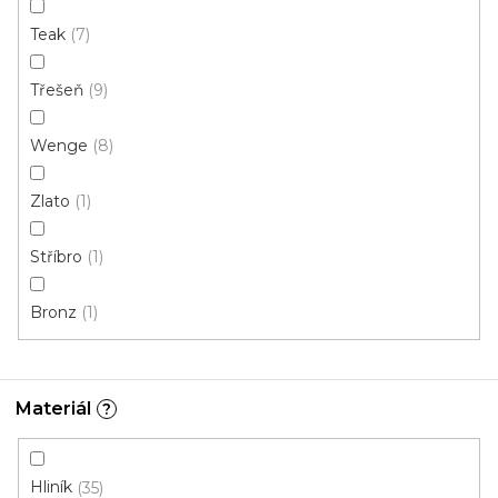
248 Kč
Teak
7
od
/ ks
Měrná
od 206,67 Kč / 1 m
cena:
Třešeň
9
Afrezie
Borovice (sosna) bílá
Buk
Buk červený
Wenge
8
Zlato
1
Stříbro
1
Bronz
1
Materiál
?
Hliník
35