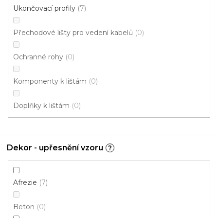
mm
Ukončovací profily
7
U vás za 7-14 dní
Přechodové lišty pro vedení kabelů
0
226 Kč
od
/ ks
Měrná
od 243,01 Kč / 1 m
Ochranné rohy
0
cena:
Afrezie
Buk
Buk červený
Buk světlý
Dub
Du
Komponenty k lištám
0
Doplňky k lištám
0
Dekor - upřesnění vzoru
?
Afrezie
7
Beton
0