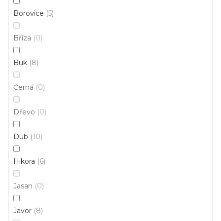
Borovice
5
Bříza
0
Buk
8
Černá
0
A 31 SCHODOVÉ LIŠTY - ŠROUBOVACÍ, 25×10 mm
Dřevo
0
U vás za 3-7 dní
Dub
10
242 Kč
od
/ ks
Měrná
od 184,81 Kč / 1 m
cena:
Hikora
6
Inox
Stříbrná
Světlá bronz
Tmavá bronz
Zlatá
Jasan
0
Javor
8