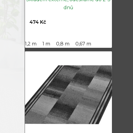
dnů
474 Kč
1,2 m
1 m
0,8 m
0,67 m