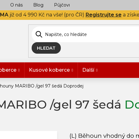
O nás
Blog
Půjčovna
Naše realizace
Hodn
RMA
již od 4 990 Kč na vše! (pro ČR)
Registrujte se
a získ
HLEDAT
oberce
Kusové koberce
Další
ěhouny MARIBO /gel 97 šedá
Doprodej
MARIBO /gel 97 šedá
Do
(L) Běhoun vhodný do mí