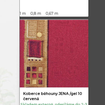
1 m
0,8 m
0,67 m
Koberce běhouny JENA /gel 10
červená
Skladem externě, odesíláme do 2-3