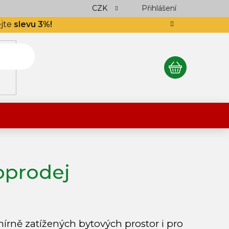
ocení obchodu
Podlahář až domů
CZK
Přihlášení
Výkup návinek
S
ejte
slevu 3%!
NÁKUPNÍ
KOŠÍK
prodej
rně zatížených bytových prostor i pro