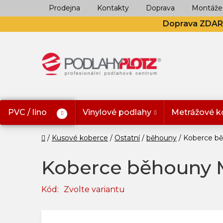
Přejít
Prodejna
Kontakty
Doprava
Montáže
na
Doprava ZDA
obsah
PVC / lino
Vinylové podlahy
Metrážové k
Domů
Kusové koberce
Ostatní
běhouny
Koberce b
Koberce běhouny 
Kód:
Zvolte variantu