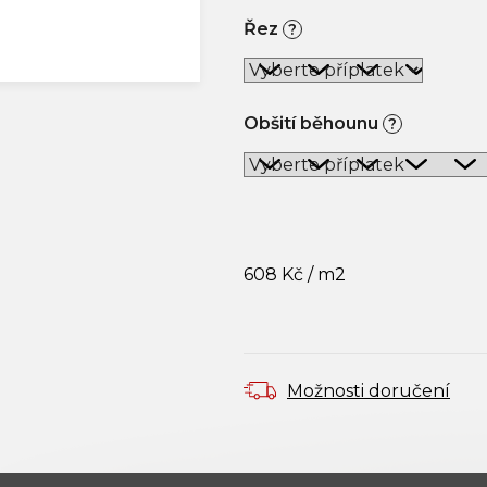
Řez
?
Obšití běhounu
?
608 Kč
/ m2
Měrná cena:
Možnosti doručení