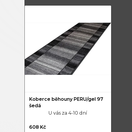
Koberce běhouny PERU/gel 97
šedá
U vás za 4-10 dní
608 Kč