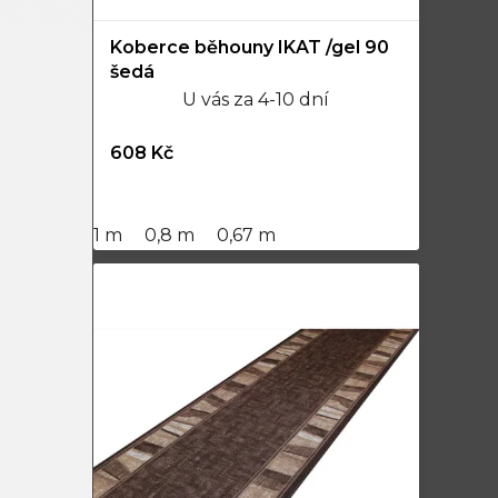
Koberce běhouny IKAT /gel 90
šedá
U vás za 4-10 dní
608 Kč
1 m
0,8 m
0,67 m