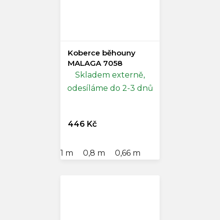
Koberce běhouny
MALAGA 7058
Skladem externě,
odesíláme do 2-3 dnů
446 Kč
1 m
0,8 m
0,66 m