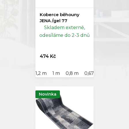
Koberce běhouny
JENA /gel 77
Skladem externě,
odesíláme do 2-3 dnů
474 Kč
1,2 m
1 m
0,8 m
0,67 m
Novinka