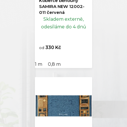
Koberce běhouny
SAMIRA NEW 12002-
011 červená
Skladem externě,
odesíláme do 4 dnů
330 Kč
od
1 m
0,8 m