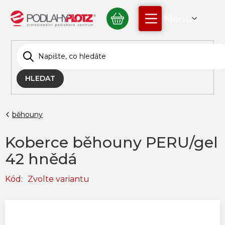
Přejít
NÁKUPNÍ
na
obsah
KOŠÍK
HLEDAT
běhouny
Koberce běhouny PERU/gel
42 hnědá
Kód:
Zvolte variantu