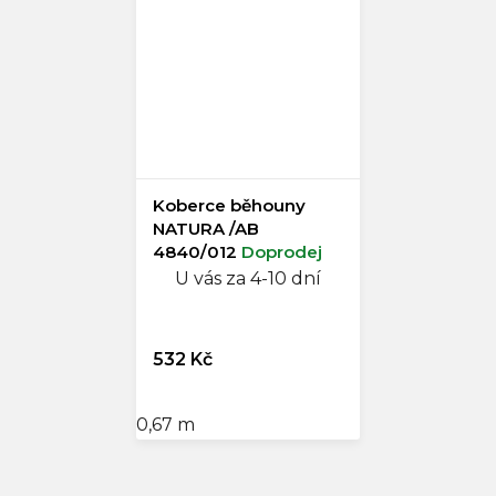
Koberce běhouny
NATURA /AB
4840/012
Doprodej
U vás za 4-10 dní
532 Kč
0,67 m