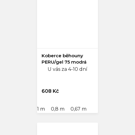
Koberce běhouny
PERU/gel 75 modrá
U vás za 4-10 dní
608 Kč
1 m
0,8 m
0,67 m