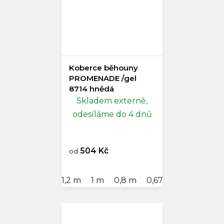
Koberce běhouny
PROMENADE /gel
8714 hnědá
Skladem externě,
odesíláme do 4 dnů
504 Kč
od
1,2 m
1 m
0,8 m
0,67 m