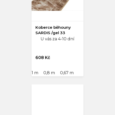
Koberce běhouny
SARDIS /gel 33
U vás za 4-10 dní
608 Kč
1 m
0,8 m
0,67 m