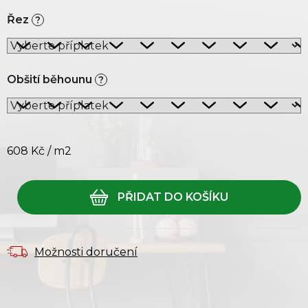
Řez
?
Obšití běhounu
?
608 Kč
/ m2
Měrná cena:
Možnosti doručení