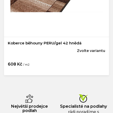
Koberce běhouny PERU/gel 42 hnědá
Zvolte variantu
608 Kč
/ m2
Měrná
cena:
Největší prodejce
Specialisté na podlahy
podlah
rádi poradíme s