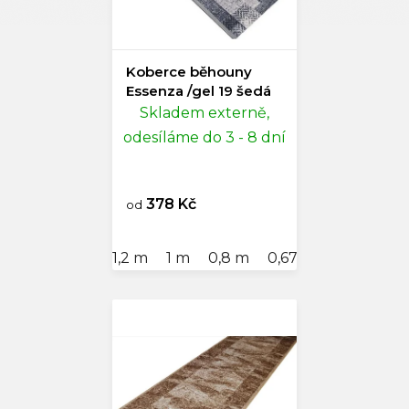
Koberce běhouny
Essenza /gel 19 šedá
Skladem externě,
odesíláme do 3 - 8 dní
378 Kč
od
1,2 m
1 m
0,8 m
0,67 m