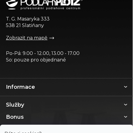
a
t
T. G. Masaryka 333
í
538 21 Slatiňany
Zobrazit na mapě
Po-Pá: 9.00 - 12.00, 13.00 - 17.00
So: pouze pro objednané
Informace
Služby
Bonus