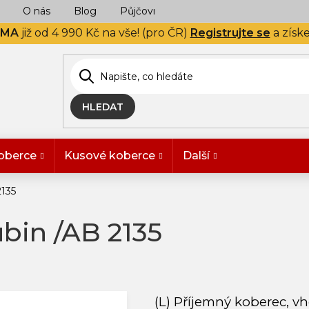
O nás
Blog
Půjčovna
Naše realizace
Hodn
RMA
již od 4 990 Kč na vše! (pro ČR)
Registrujte se
a získ
HLEDAT
oberce
Kusové koberce
Další
2135
bin /AB 2135
(L) Příjemný koberec, v