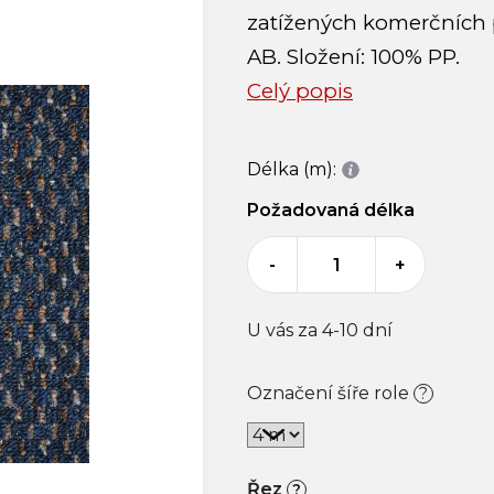
zatížených komerčních p
AB. Složení: 100% PP.
Celý popis
Délka (m):
Požadovaná délka
-
+
U vás za 4-10 dní
Označení šíře role
?
Řez
?