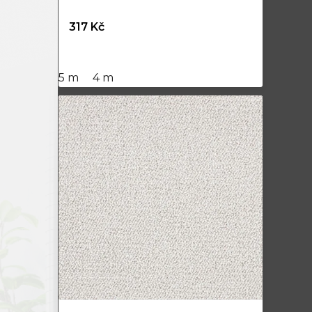
317 Kč
5 m
4 m