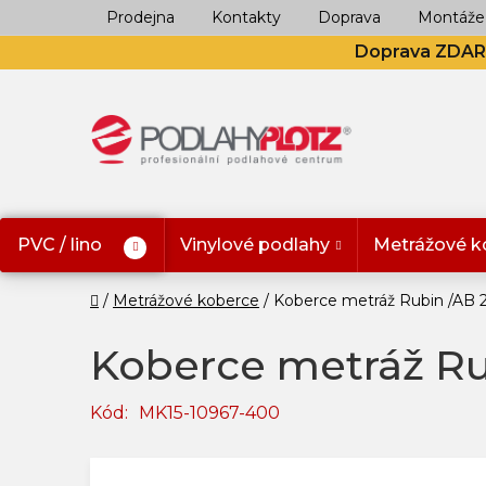
Přejít
Prodejna
Kontakty
Doprava
Montáže
na
Doprava ZDA
obsah
PVC / lino
Vinylové podlahy
Metrážové k
Domů
Metrážové koberce
Koberce metráž Rubin /AB 
Koberce metráž Ru
Kód:
MK15-10967-400