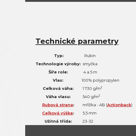
Technické parametry
Typ:
Rubin
Technologie výroby:
smyčka
Šíře role:
4 a 5 m
Vlas:
100% polypropylen
2
Celková váha:
1 730 g/m
2
Váha vlasu:
540 g/m
Rubová strana
:
mřížka - AB (
Actionback
)
Celková výška
:
5,5 mm
Užitná třída:
23-32