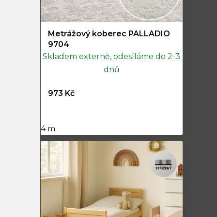
Metrážový koberec PALLADIO
9704
Skladem externě, odesíláme do 2-3
dnů
973 Kč
4 m