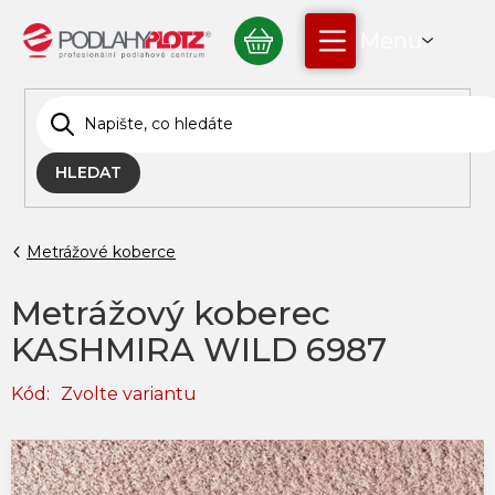
Přejít
NÁKUPNÍ
na
obsah
KOŠÍK
HLEDAT
Metrážové koberce
Metrážový koberec
KASHMIRA WILD 6987
Kód:
Zvolte variantu