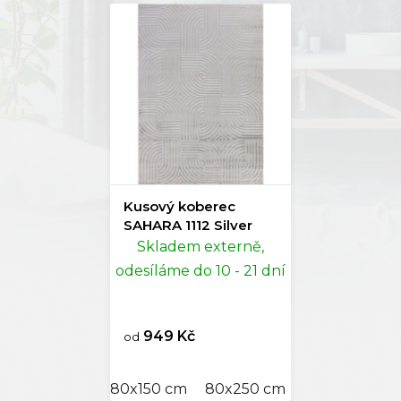
Kusový koberec
SAHARA 1112 Silver
Skladem externě,
odesíláme do 10 - 21 dní
949 Kč
od
80x150 cm
80x250 cm
120x170 cm