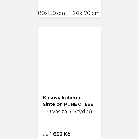
80x150 cm
120x170 cm
200x290 cm
Kusový koberec
Sintelon PURE 01 EEE
U vás za 3-6 týdnů
1 652 Kč
od