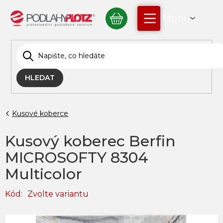
Přejít
NÁKUPNÍ
na
obsah
KOŠÍK
HLEDAT
Kusové koberce
Kusový koberec Berfin
MICROSOFTY 8304
Multicolor
Kód:
Zvolte variantu