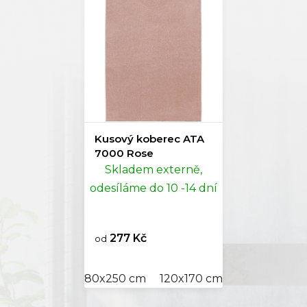
Kusový koberec ATA
7000 Rose
Skladem externě,
odesíláme do 10 -14 dní
277 Kč
od
80x250 cm
120x170 cm
160x230 cm