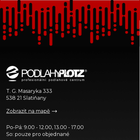
Z
á
p
a
t
T. G. Masaryka 333
í
538 21 Slatiňany
Zobrazit na mapě
Po-Pá: 9.00 - 12.00, 13.00 - 17.00
So: pouze pro objednané