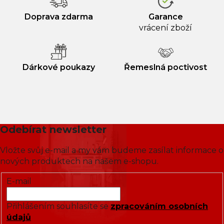
Doprava zdarma
Garance
vrácení zboží
Dárkové poukazy
Řemeslná poctivost
Odebírat newsletter
Vložte svůj e-mail a my vám budeme zasílat informace o
nových produktech na našem e-shopu.
E-mail
Přihlášením souhlasíte se
zpracováním osobních
údajů