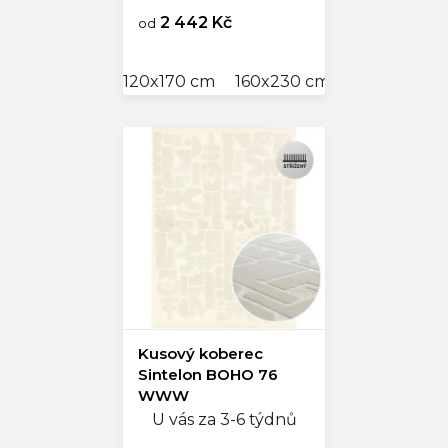
2 442 Kč
od
120x170 cm
160x230 cm
Kusový koberec
Sintelon BOHO 76
WWW
U vás za 3-6 týdnů