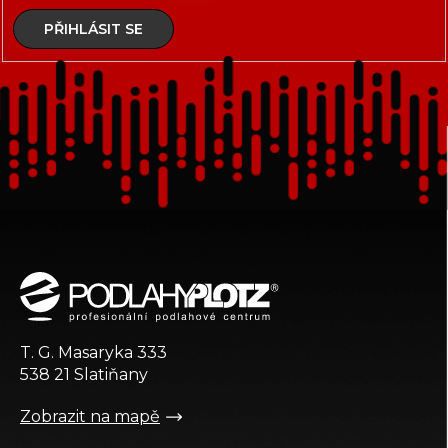
PŘIHLÁSIT SE
Z
á
p
a
t
T. G. Masaryka 333
í
538 21 Slatiňany
Zobrazit na mapě