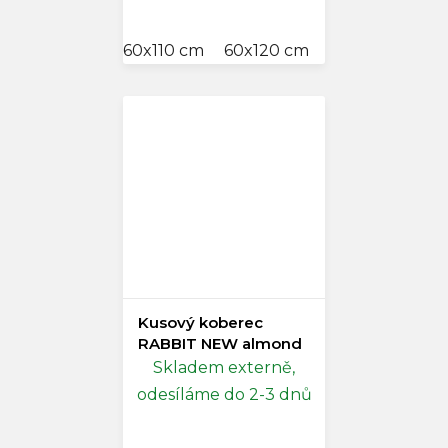
60x110 cm
60x120 cm
80x150 cm
2
Kusový koberec
RABBIT NEW almond
Skladem externě,
odesíláme do 2-3 dnů