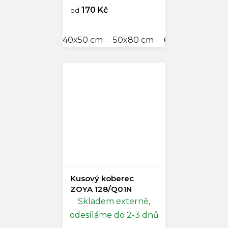
170 Kč
od
40x50 cm
50x80 cm
60x90 cm
80
Kusový koberec
ZOYA 128/Q01N
Skladem externě,
odesíláme do 2-3 dnů