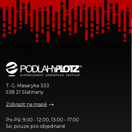
Z
á
p
a
t
T. G. Masaryka 333
í
538 21 Slatiňany
Zobrazit na mapě
Po-Pá: 9.00 - 12.00, 13.00 - 17.00
So: pouze pro objednané