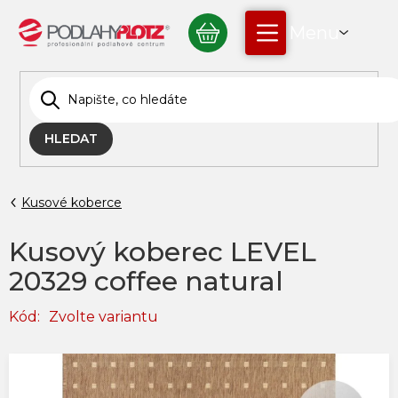
Přejít
NÁKUPNÍ
na
obsah
KOŠÍK
HLEDAT
Kusové koberce
Kusový koberec LEVEL
20329 coffee natural
Kód:
Zvolte variantu