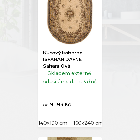
Kusový koberec
ISFAHAN DAFNE
Sahara Ovál
Skladem externě,
odesíláme do 2-3 dnů
9 193 Kč
od
140x190 cm
160x240 cm