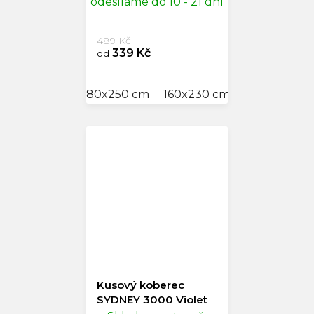
odesíláme do 10 - 21 dní
489 Kč
339 Kč
od
80x250 cm
160x230 cm
300x400 c
Kusový koberec
SYDNEY 3000 Violet