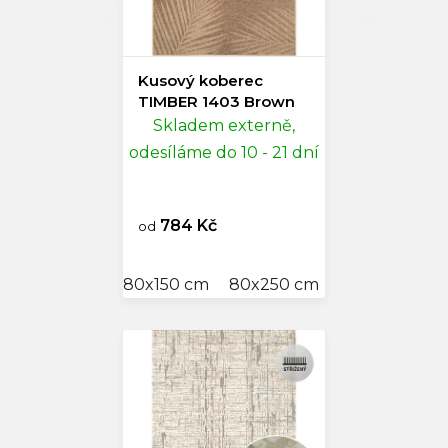
Kusový koberec
TIMBER 1403 Brown
Skladem externě,
odesíláme do 10 - 21 dní
784 Kč
od
80x150 cm
80x250 cm
120x170 cm