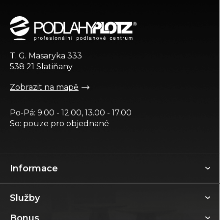
á
p
a
t
T. G. Masaryka 333
í
538 21 Slatiňany
Zobrazit na mapě
Po-Pá: 9.00 - 12.00, 13.00 - 17.00
So: pouze pro objednané
Informace
Služby
Bonus