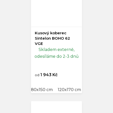
Kusový koberec
Sintelon BOHO 62
VGE
Skladem externě,
odesíláme do 2-3 dnů
1 943 Kč
od
80x150 cm
120x170 cm
140x200 cm