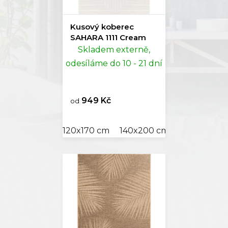
Kusový koberec
SAHARA 1111 Cream
Skladem externě,
odesíláme do 10 - 21 dní
949 Kč
od
120x170 cm
140x200 cm
280x370 c