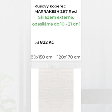
Kusový koberec
MARRAKESH 297 Red
Skladem externě,
odesíláme do 10 - 21 dní
822 Kč
od
80x150 cm
120x170 cm
160x230 cm