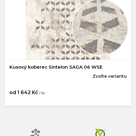
Kusový koberec Sintelon SAGA 06 WSE
Zvolte variantu
od
1 642 Kč
/ ks
Měrná
cena: