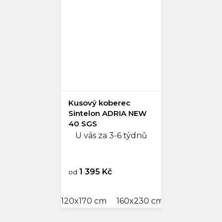
Kusový koberec
Sintelon ADRIA NEW
40 SGS
U vás za 3-6 týdnů
1 395 Kč
od
120x170 cm
160x230 cm
200x290 c