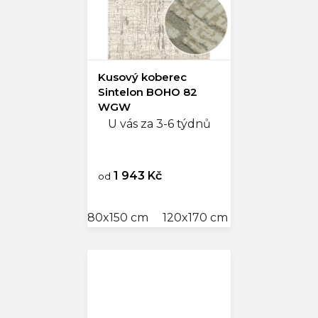
Kusový koberec
Sintelon BOHO 82
WGW
U vás za 3-6 týdnů
1 943 Kč
od
80x150 cm
120x170 cm
140x200 cm