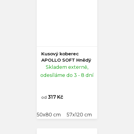
Kusový koberec
APOLLO SOFT Hnědý
Skladem externě,
odesíláme do 3 - 8 dní
317 Kč
od
50x80 cm
57x120 cm
60x110 cm
80