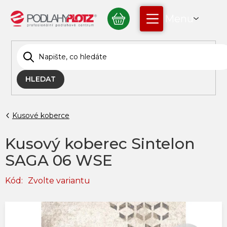
Přejít
NÁKUPNÍ
na
obsah
KOŠÍK
HLEDAT
Kusové koberce
Kusový koberec Sintelon
SAGA 06 WSE
Kód:
Zvolte variantu