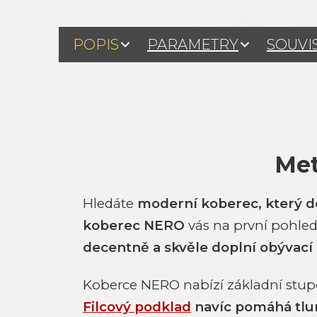
POPIS
PARAMETRY
SOUVI
Met
Hledáte
moderní koberec, který
koberec NERO
vás na první pohle
decentně a
skvěle doplní obývací p
Koberce NERO nabízí základní stu
Filcový podklad
navíc pomáhá tlum