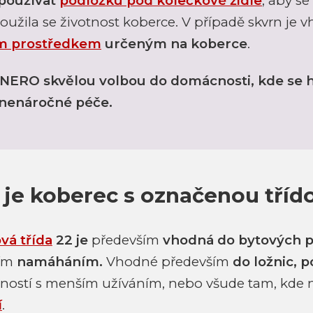
 používat
podložku pod kolečkové židle
, aby se
loužila se životnost koberce. V případě skvrn je 
ím prostředkem
určeným na koberce
.
 NERO skvělou volbou do domácnosti, kde se 
a nenáročné péče.
 je koberec s označenou tří
vá třída
22 je
především
vhodná do
bytových p
ním
namáháním.
Vhodné především
do ložnic, p
ostí s menším užíváním, nebo všude tam, kde 
í
.