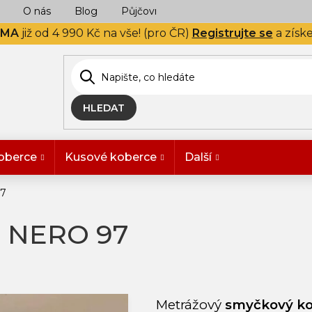
O nás
Blog
Půjčovna
Naše realizace
Hodn
RMA
již od 4 990 Kč na vše! (pro ČR)
Registrujte se
a získ
HLEDAT
oberce
Kusové koberce
Další
97
c NERO 97
Metrážový
smyčkový k