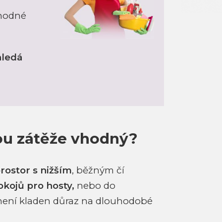
vhodné
hledá
dou zátěže vhodný?
rostor s nižším
, běžným čí
okojů pro hosty,
nebo do
není kladen důraz na dlouhodobé