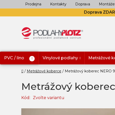
Přejít
Prodejna
Kontakty
Doprava
Montáže
na
Doprava ZDA
obsah
PVC / lino
Vinylové podlahy
Metrážové k
Domů
Metrážové koberce
Metrážový koberec NERO 
Metrážový kobere
Kód:
Zvolte variantu