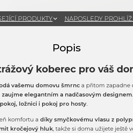
SEJÍCÍ PRODUKTY
NAPOSLEDY PROHLÍ
rážový koberec pro váš d
 dodá vašemu domovu šmrnc
a přitom zapadne d
d
zaujme elegantním a nadčasovým designem
okoj, ložnici i pokoj pro hosty
.
peň komfortu a
díky smyčkovému vlasu z polypr
it kročejový hluk
, takže si doma užijete ještě 