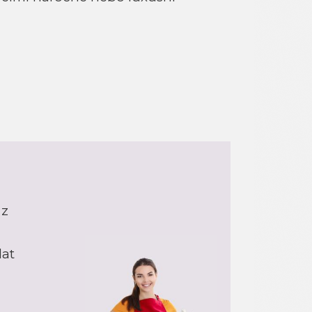
 z
dat