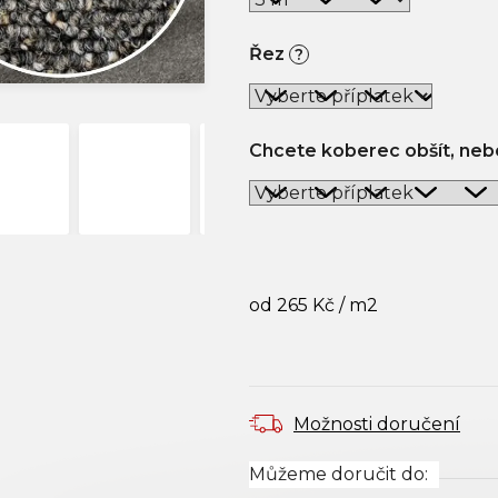
Řez
?
Chcete koberec obšít, nebo
od
265 Kč
/ m2
Měrná cena:
Možnosti doručení
Můžeme doručit do: