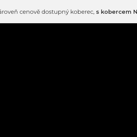
 zároveň cenově dostupný koberec,
s kobercem N