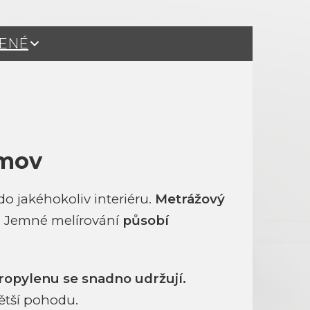
ŽENÉ
omov
o jakéhokoliv interiéru.
Metrážový
. Jemné melírování
působí
opylenu se snadno udržují.
větší pohodu.