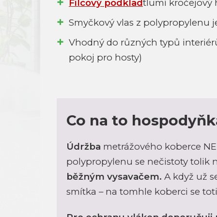
Filcový podklad
tlumí kročejový 
Smyčkový vlas z polypropylenu j
Vhodný do různých typů interiérů
pokoj pro hosty)
Co na to hospodyňk
Údržba
metrážového koberce N
polypropylenu se nečistoty tolik 
běžným vysavačem.
A když už s
smítka – na tomhle koberci se totiž