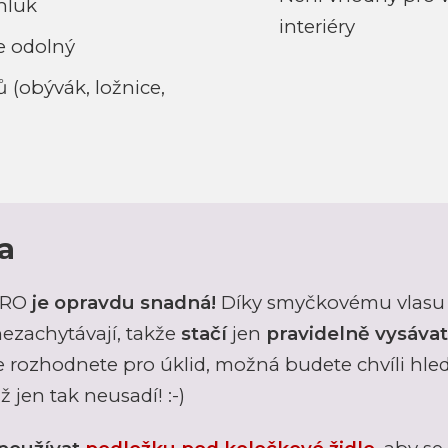
hluk
interiéry
e odolný
 (obývák, ložnice,
a
ERO
je opravdu snadná!
Díky smyčkovému vlasu
nezachytávají, takže
stačí
jen
pravidelně vysávat
e rozhodnete pro úklid, možná budete chvíli hle
 jen tak neusadí! :-)