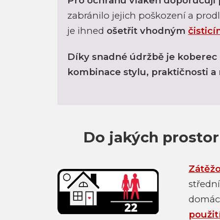
Pro ochranu vláken doporučuji
zabránilo jejich poškození a prod
je ihned
ošetřit vhodným
čistic
Díky snadné údržbě je koberec
kombinace stylu, praktičnosti 
Do jakých prostor
Zátěžo
střed
domácn
použit