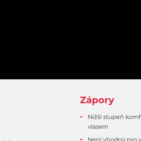
Zápory
Nižší stupeň komf
vlasem
Není vhodný pro 