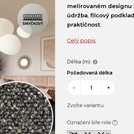
melírovaném designu
údržba
,
filcový podkla
praktičnost
.
Celý popis
Délka (m):
Požadovaná délka
-
+
Zvolte variantu
Označení šíře role
?