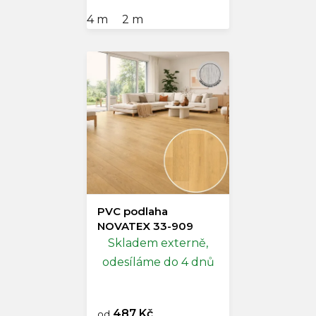
4 m
2 m
PVC podlaha
NOVATEX 33-909
Skladem externě,
odesíláme do 4 dnů
487 Kč
od