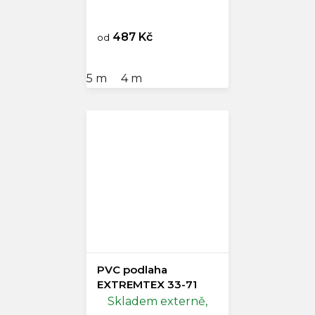
487 Kč
od
5 m
4 m
PVC podlaha
EXTREMTEX 33-71
Skladem externě,