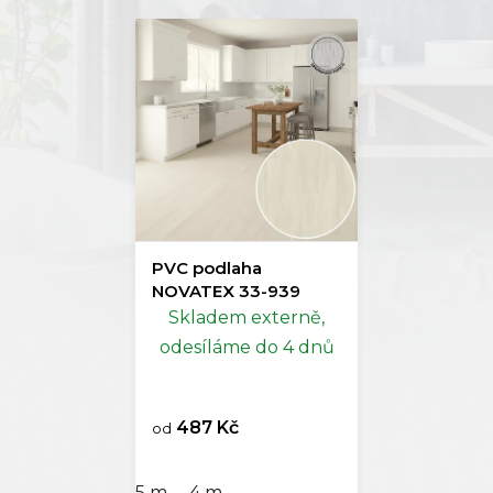
PVC podlaha
NOVATEX 33-939
Skladem externě,
odesíláme do 4 dnů
487 Kč
od
5 m
4 m