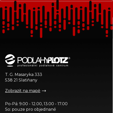
Z
á
p
a
t
T. G. Masaryka 333
í
538 21 Slatiňany
Zobrazit na mapě
Po-Pá: 9.00 - 12.00, 13.00 - 17.00
So: pouze pro objednané