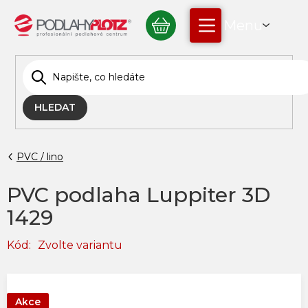
Přejít
NÁKUPNÍ
na
obsah
KOŠÍK
HLEDAT
PVC / lino
PVC podlaha Luppiter 3D
1429
Kód:
Zvolte variantu
Akce