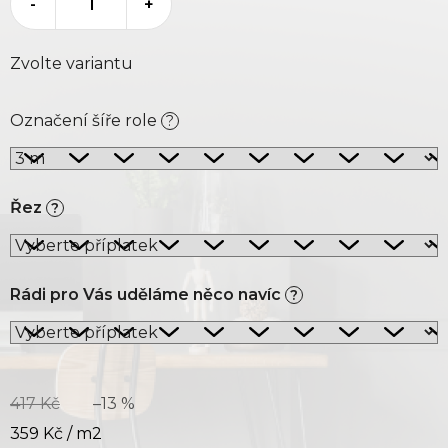
-
+
Zvolte variantu
Označení šíře role
?
Řez
?
Rádi pro Vás uděláme něco navíc
?
417 Kč
–13 %
359 Kč
/ m2