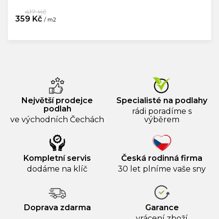
417 Kč
359 Kč
/ m2
Měrná
cena:
Největší prodejce
Specialisté na podlahy
podlah
rádi poradíme s
ve východních Čechách
výběrem
Kompletní servis
Česká rodinná firma
dodáme na klíč
30 let plníme vaše sny
Doprava zdarma
Garance
vrácení zboží