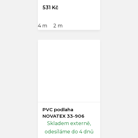
531 Kč
4 m
2 m
PVC podlaha
NOVATEX 33-906
Skladem externě,
odesíláme do 4 dnů