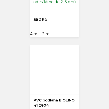
odesíláme do 2-3 dnů
552 Kč
4 m
2 m
PVC podlaha BIOLINO
41 2804