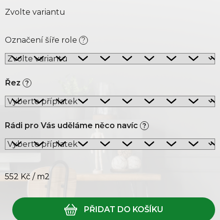
Zvolte variantu
Označení šíře role
?
Řez
?
Rádi pro Vás uděláme něco navíc
?
552 Kč
/ m2
Měrná cena: