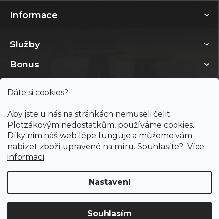
Informace
Služby
Bonus
Dáte si cookies?
Aby jste u nás na stránkách nemuseli čelit
Plotzákovým nedostatkům, používáme cookies.
Díky nim náš web lépe funguje a můžeme vám
nabízet zboží upravené na míru. Souhlasíte?
Více
informací
Nastavení
Copyright 2026
PODLAHY PLOTZ s.r.o.
. Všechna práva
vyhrazena.
Souhlasím