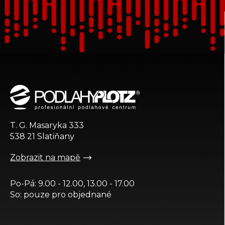
Z
á
p
a
t
T. G. Masaryka 333
í
538 21 Slatiňany
Zobrazit na mapě
Po-Pá: 9.00 - 12.00, 13.00 - 17.00
So: pouze pro objednané