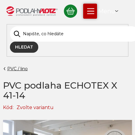
Přejít
NÁKUPNÍ
na
obsah
KOŠÍK
HLEDAT
PVC / lino
PVC podlaha ECHOTEX X
41-14
Kód:
Zvolte variantu