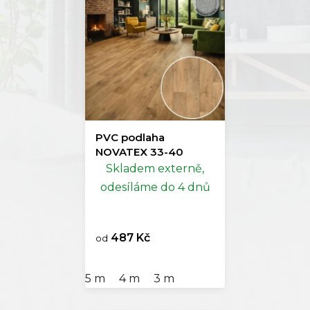
PVC podlaha
NOVATEX 33-40
Skladem externě,
odesíláme do 4 dnů
487 Kč
od
5 m
4 m
3 m