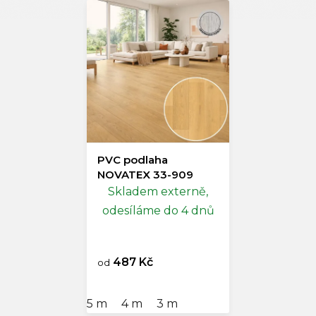
PVC podlaha
NOVATEX 33-909
Skladem externě,
odesíláme do 4 dnů
487 Kč
od
5 m
4 m
3 m