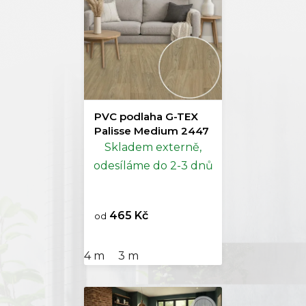
PVC podlaha G-TEX
Palisse Medium 2447
Skladem externě,
odesíláme do 2-3 dnů
465 Kč
od
4 m
3 m