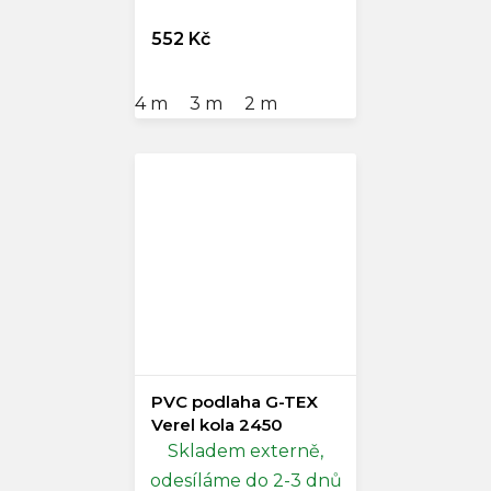
552 Kč
4 m
3 m
2 m
PVC podlaha G-TEX
Verel kola 2450
Skladem externě,
odesíláme do 2-3 dnů