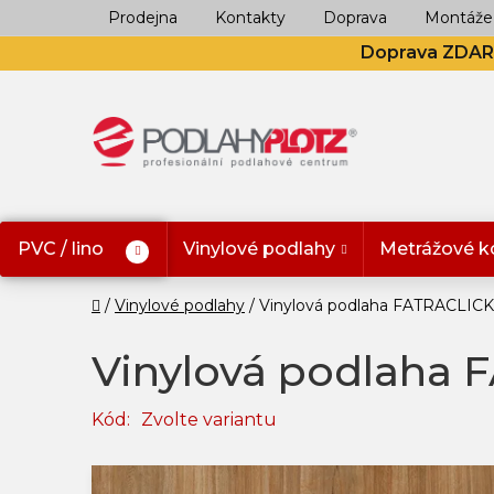
Přejít
Prodejna
Kontakty
Doprava
Montáže
na
Doprava ZDA
obsah
PVC / lino
Vinylové podlahy
Metrážové k
Domů
Vinylové podlahy
Vinylová podlaha FATRACLICK
Vinylová podlaha 
Kód:
Zvolte variantu