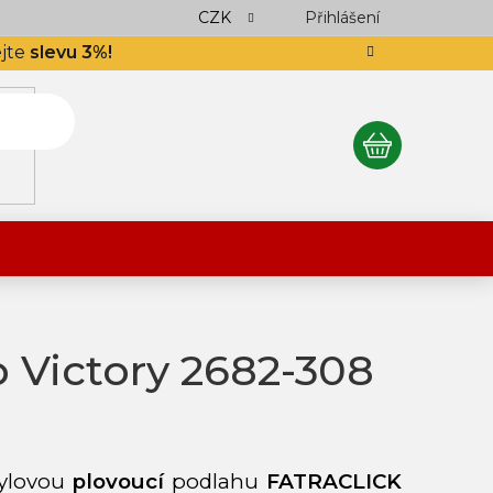
ocení obchodu
Podlahář až domů
CZK
Přihlášení
Výkup návinek
S
ejte
slevu 3%!
NÁKUPNÍ
KOŠÍK
 Victory 2682-308
nylovou
plovoucí
podlahu
FATRACLICK