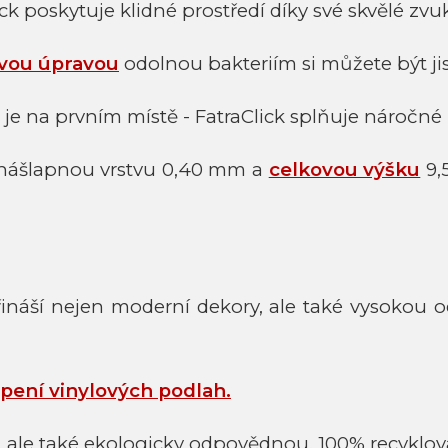
ck poskytuje klidné prostředí díky své skvělé zvuk
vou úpravou
odolnou bakteriím si můžete být ji
 je na prvním místě - FatraClick splňuje náročné
nášlapnou vrstvu 0,40 mm a
celkovou výšku
9,5
řináší nejen moderní dekory, ale také vysokou 
epení vinylových podlah
.
ale také ekologicky odpovědnou. 100% recyklovate