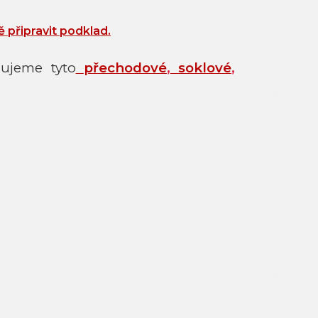
ě připravit podklad.
ujeme tyto
přechodové
,
soklové
,