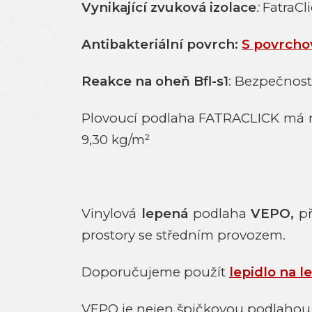
Vynikající zvuková izolace
:
FatraCli
Antibakteriální povrch:
S povrcho
Reakce na oheň Bfl-s1
: Bezpečnost
Plovoucí podlaha FATRACLICK má 
9,30 kg/m²
Vinylová
lepená
podlaha
VEPO,
p
prostory se středním provozem.
Doporučujeme použít
lepidlo na l
VEPO je nejen špičkovou podlahou, 