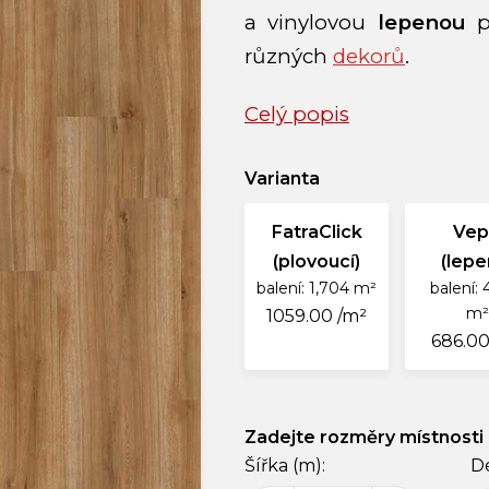
a vinylovou
lepenou
p
různých
dekorů
.
Celý popis
Varianta
FatraClick
Ve
(plovoucí)
(lepe
balení: 1,704 m²
balení: 
m²
1059.00 /m²
686.00
Zadejte rozměry místnosti
Šířka (m):
Dé