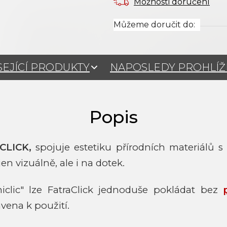
Možnosti doručení
Můžeme doručit do:
SEJÍCÍ PRODUKTY
NAPOSLEDY PROHLÍ
CLICK,
spojuje estetiku přírodních materiálů s 
n vizuálně, ale i na dotek.
clic" lze FatraClick jednoduše pokládat bez
vena k použití.