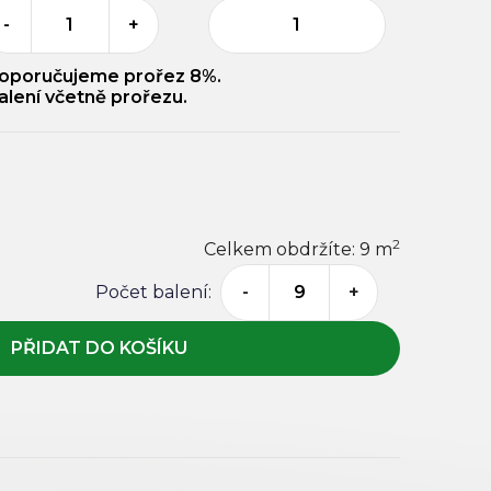
-
+
1
oporučujeme prořez 8%.
alení včetně prořezu.
2
Celkem obdržíte:
9
m
Počet balení:
-
+