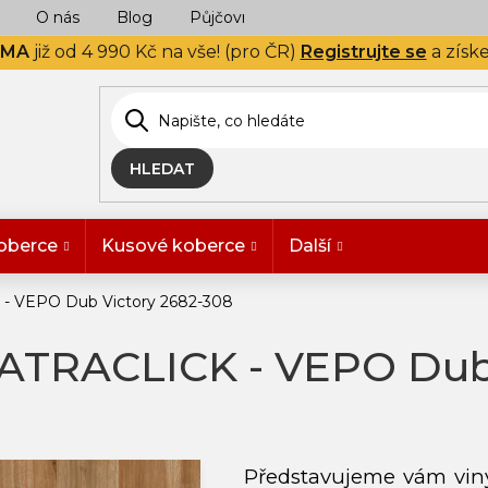
O nás
Blog
Půjčovna
Naše realizace
Hodn
RMA
již od 4 990 Kč na vše! (pro ČR)
Registrujte se
a získ
HLEDAT
oberce
Kusové koberce
Další
 - VEPO Dub Victory 2682-308
FATRACLICK - VEPO Dub
Představujeme vám vi