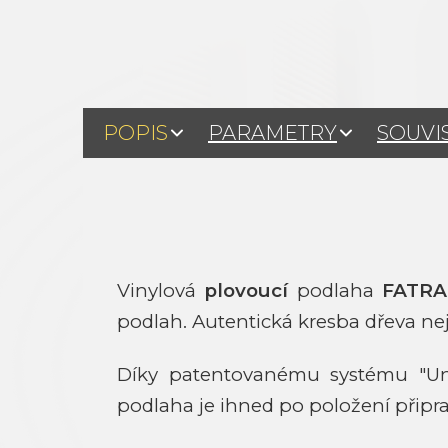
POPIS
PARAMETRY
SOUVI
Vinylová
plovoucí
podlaha
FATRA
podlah. Autentická kresba dřeva neje
Díky patentovanému systému "Uni
podlaha je ihned po položení připra