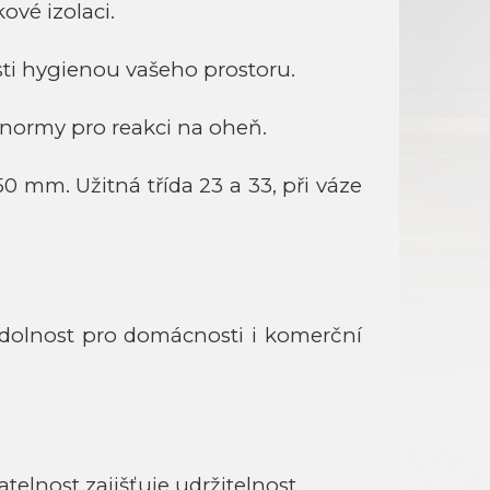
ové izolaci.
sti hygienou vašeho prostoru.
 normy pro reakci na oheň.
0 mm. Užitná třída 23 a 33, při váze
odolnost pro domácnosti i komerční
lnost zajišťuje udržitelnost.