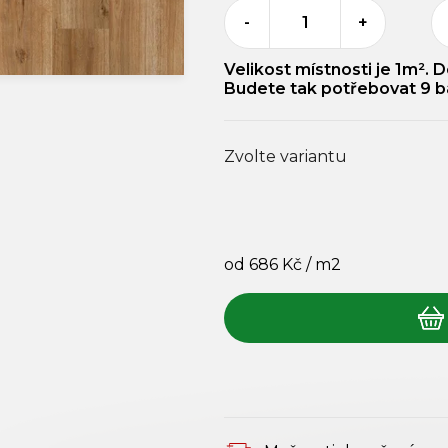
-
+
Velikost místnosti je
1
m². D
Budete tak potřebovat
9
b
Zvolte variantu
od
686 Kč
/ m2