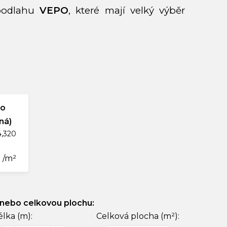
odlahu
VEPO
, které mají velký výběr
po
ná)
4,320
 /m²
 nebo celkovou plochu:
lka (m):
Celková plocha (m²):