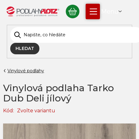
Přejít
NÁKUPNÍ
na
obsah
KOŠÍK
HLEDAT
Vinylové podlahy
Vinylová podlaha Tarko
Dub Deli jílový
Kód:
Zvolte variantu