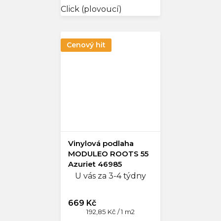
Click (plovoucí)
Cenový hit
Vinylová podlaha
MODULEO ROOTS 55
Azuriet 46985
U vás za 3-4 týdny
669 Kč
Měrná
192,85 Kč / 1 m2
cena: