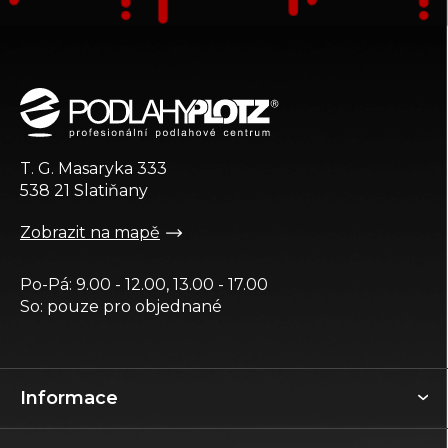
Z
á
p
a
t
T. G. Masaryka 333
í
538 21 Slatiňany
Zobrazit na mapě
Po-Pá: 9.00 - 12.00, 13.00 - 17.00
So: pouze pro objednané
Informace