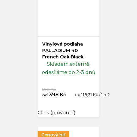
Vinylová podlaha
PALLADIUM 40
French Oak Black
Doprodej
Skladem externě,
odesíláme do 2-3 dnů
599 Kč
398 Kč
Měrná
od 118,31 Kč / 1 m2
od
cena:
Click (plovoucí)
Cenový hit