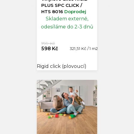
PLUS SPC CLICK /
HTS 8016
Doprodej
Skladem externě,
odesíláme do 2-3 dnů
799 Kč
598 Kč
Měrná
321,51 Kč / 1 m2
cena:
Rigid click (plovoucí)