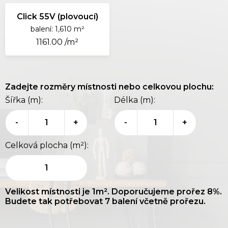
Click 55V (plovoucí)
balení: 1,610 m²
1161.00 /m²
Zadejte rozměry místnosti nebo celkovou plochu:
Šířka (m):
Délka (m):
-
+
-
+
Celková plocha (m²):
1
Velikost místnosti je
1
m². Doporučujeme prořez 8%.
Budete tak potřebovat
7
balení včetně prořezu.