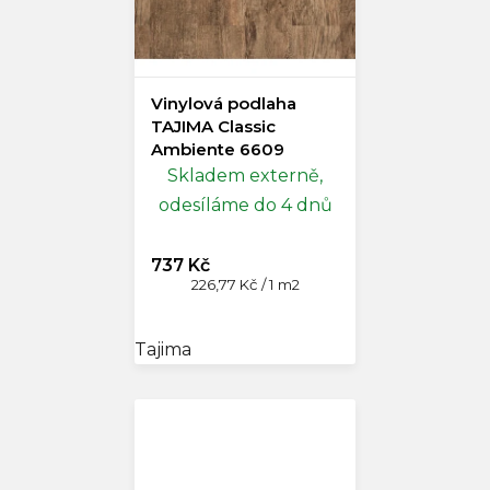
Vinylová podlaha
TAJIMA Classic
Ambiente 6609
Skladem externě,
odesíláme do 4 dnů
737 Kč
Měrná
226,77 Kč / 1 m2
cena:
Tajima