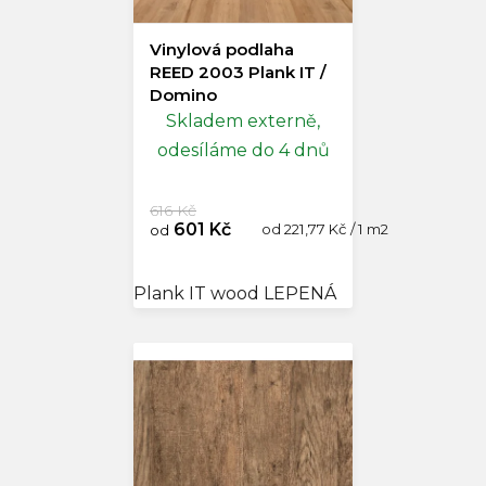
Vinylová podlaha
REED 2003 Plank IT /
Domino
Skladem externě,
odesíláme do 4 dnů
616 Kč
601 Kč
Měrná
od 221,77 Kč / 1 m2
od
cena:
Plank IT wood LEPENÁ
Domino SPC A