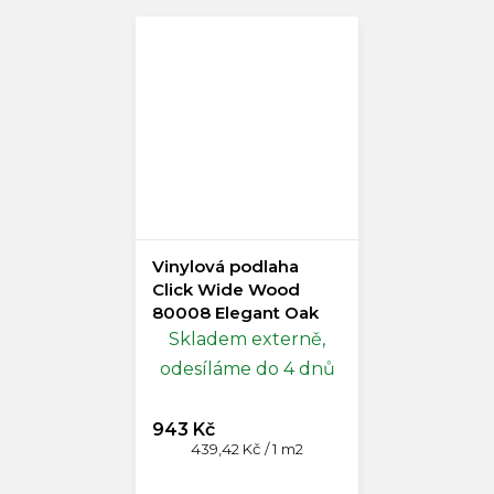
Vinylová podlaha
Click Wide Wood
80008 Elegant Oak
Mild
Skladem externě,
odesíláme do 4 dnů
943 Kč
Měrná
439,42 Kč / 1 m2
cena: