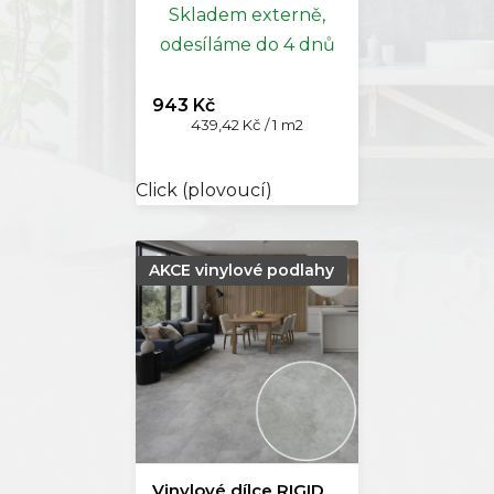
Skladem externě,
odesíláme do 4 dnů
943 Kč
Měrná
439,42 Kč / 1 m2
cena:
Click (plovoucí)
AKCE vinylové podlahy
Vinylové dílce RIGID