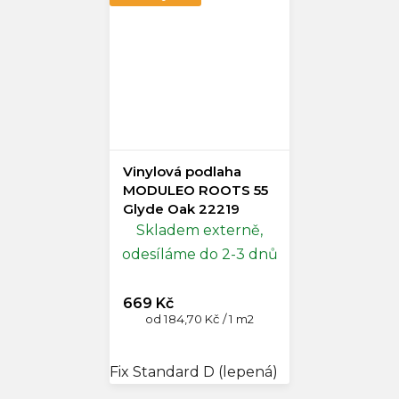
Vinylová podlaha
MODULEO ROOTS 55
Glyde Oak 22219
Skladem externě,
odesíláme do 2-3 dnů
669 Kč
Měrná
od 184,70 Kč / 1 m2
cena:
Fix Standard D (lepená)
Fix Large D (l