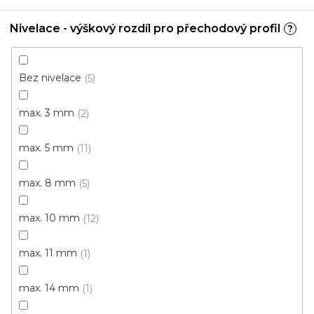
Nivelace - výškový rozdíl pro přechodový profil
?
Bez nivelace
5
max. 3 mm
2
max. 5 mm
11
PVC soklová lišta obvodová BOLTA
U vás za 3-7 dní
max. 8 mm
5
max. 10 mm
12
45 Kč
/ mb
max. 11 mm
1
10271/0020 třešeň
10271/0030 dub
10271/0031 oř
max. 14 mm
1