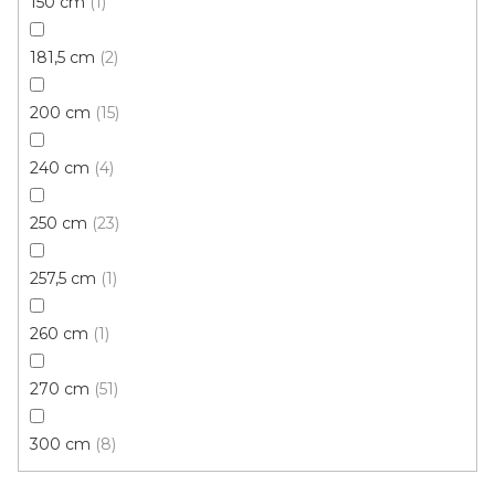
150 cm
1
Komponenty k liště USL 50
181,5 cm
2
Skladem, ihned k odeslání
200 cm
15
50 Kč
40 Kč
/ ks
240 cm
4
Koncovka levá
Vnější roh
Vnitřní kout
Koncovka
250 cm
23
257,5 cm
1
260 cm
1
270 cm
51
300 cm
8