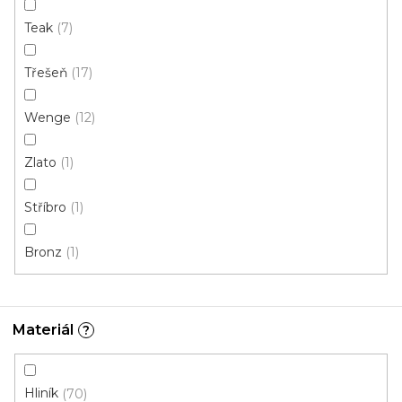
Teak
7
Třešeň
17
Wenge
12
Zlato
1
Q63 vnitřní kout - 2ks v balení stříbro
Skladem, ihned k odeslání
Stříbro
1
Bronz
1
31 Kč
/ balení
Materiál
?
Hliník
70