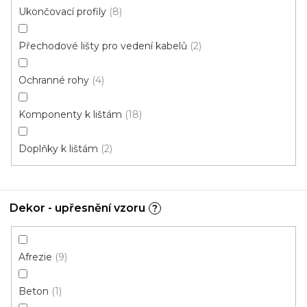
Ukončovací profily
8
Přechodové lišty pro vedení kabelů
2
Ochranné rohy
4
Komponenty k lištám
18
Doplňky k lištám
2
Dekor - upřesnění vzoru
?
Q63 vnější roh - 2ks v balení stříbro
Skladem, ihned k odeslání
Afrezie
9
Beton
1
31 Kč