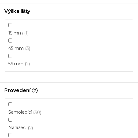
Výška lišty
15 mm
1
45 mm
3
56 mm
2
Provedení
?
Samolepící
30
PVC rohový profil Bílý
Narážecí
2
U vás za 3-7 dní