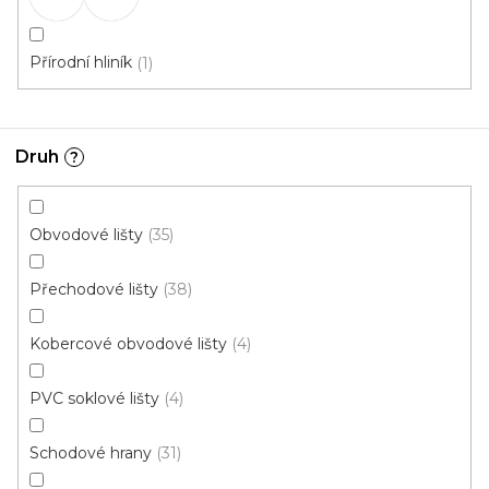
Přírodní hliník
1
Druh
?
Q63 spojka - 2ks v balení sv.bronz
Obvodové lišty
35
Skladem, ihned k odeslání
Přechodové lišty
38
16 Kč
/ balení
Kobercové obvodové lišty
4
PVC soklové lišty
4
Schodové hrany
31