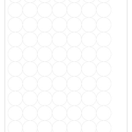
Upevňovací klipsy k lištám USL50
Skladem, ihned k odeslání
15 Kč
od
/ ks
1ks
20ks