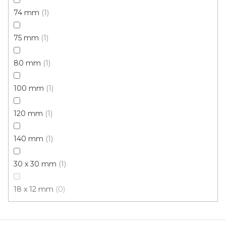
74 mm
1
75 mm
1
80 mm
1
Kobercová lišta BOLTA 25387 TSL 55/6
100 mm
1
Skladem, ihned k odeslání
120 mm
1
91 Kč
/ ks
140 mm
1
Šedá
30 x 30 mm
1
18 x 12 mm
0