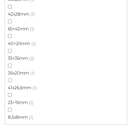
42x28mm
1
65×42mm
1
40×20mm
1
35×35mm
2
36x20mm
1
Parketová obvodová lišta dub I. - plochá 35x6mm
Skladem, ihned k odeslání
41x26,6mm
1
23×15mm
1
96 Kč
/ mb
8,5x8mm
1