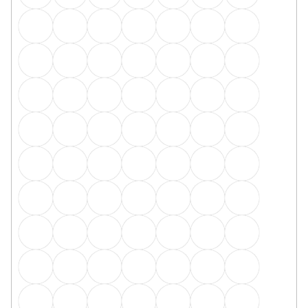
Q63 koncovky L+P - 2ks v balení sv.bronz
Skladem, ihned k odeslání