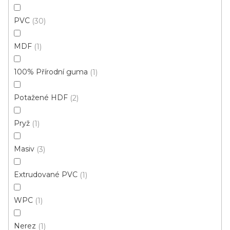
PVC
30
MDF
1
100% Přírodní guma
1
Potažené HDF
2
Pryž
1
Masiv
3
Q63 vnitřní kout - 2ks v balení sv.bronz
Extrudované PVC
1
Skladem, ihned k odeslání
WPC
1
31 Kč
/ balení
Nerez
1