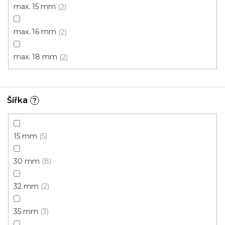
max. 15 mm
2
max. 16 mm
2
max. 18 mm
2
Šířka
?
15 mm
5
30 mm
8
32 mm
2
35 mm
3
PVC soklová lišta obvodová BOLTA SAMOLEPÍCÍ
Skladem, ihned k odeslání