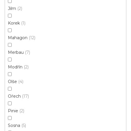
Jilm
2
Q63 vnější roh - 2ks v balení sv.bronz
Skladem, ihned k odeslání
Korek
1
Mahagon
12
31 Kč
/ balení
Merbau
7
Modřín
2
Olše
4
Ořech
17
Pinie
2
Sosna
5