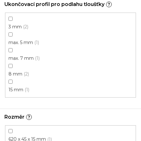
Ukončovací profil pro podlahu tloušťky
?
3 mm
2
max. 5 mm
1
max. 7 mm
1
8 mm
2
15 mm
1
Kobercová lišta BOLTA 25430 TSL 50/7
Rozměr
?
U vás za 3-7 dní
620 x 45 x 15 mm
1