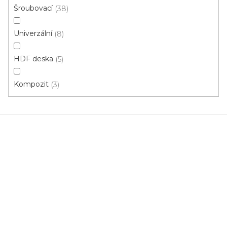
Šroubovací
38
113 Kč
od
/ ks
Měrná
od 44 Kč / 1 m
cena:
Univerzální
8
Bílá
HDF deska
5
Kompozit
3