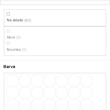
Přejít
NÁKUPNÍ
na
obsah
KOŠÍK
Na skladě
80
Akce
0
HLEDAT
Novinka
0
Lišty
Barva
Lišty: Barva 10271/0077
OBVODOVÉ
PŘECHODOVÉ
lišty
lišty
SCHODOVÉ