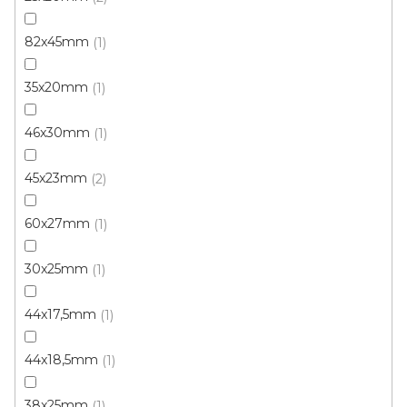
82x45mm
1
35x20mm
1
Parketová obvodová lišta buk - plochá 35x6mm
Skladem, ihned k odeslání
46x30mm
1
45x23mm
2
96 Kč
/ mb
60x27mm
1
30x25mm
1
44x17,5mm
1
44x18,5mm
1
38x25mm
1