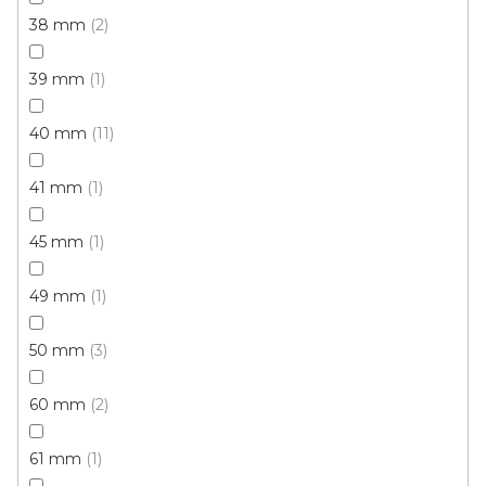
38 mm
2
50 Kč
39 mm
1
/ mb
40 mm
11
17271/0031 ořech
17271/0042 buk
17271/0101 bílá
41 mm
1
45 mm
1
49 mm
1
50 mm
3
60 mm
2
61 mm
1