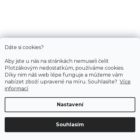
Dáte si cookies?
Aby jste u nás na stránkách nemuseli čelit
Plotzákovým nedostatkům, používáme cookies.
Díky nim náš web lépe funguje a můžeme vám
nabízet zboží upravené na míru. Souhlasíte?
Více
informací
Nastavení
Souhlasím
Doprava ZDARMA
již od 4 990 Kč na vše! (pro
Obvodová lišta VS 12/12 Čtvrtkruhový profil
Vymazat filtry
ČR)
Registrujte se
a získejte
slevu 3%!
Skladem, ihned k odeslání