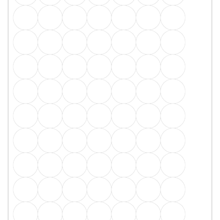
Q63 koncovky L+P - 2ks v balení stříbro
Skladem, ihned k odeslání
16 Kč
/ balení