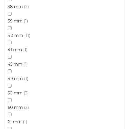
PVC soklová lišta obvodová BOLTA SAMOLEPÍCÍ
38 mm
2
Skladem, ihned k odeslání
39 mm
1
50 Kč
/ mb
40 mm
11
17271/0031 ořech
17271/0042 buk
17271/0101 bílá
41 mm
1
45 mm
1
49 mm
1
50 mm
3
60 mm
2
61 mm
1