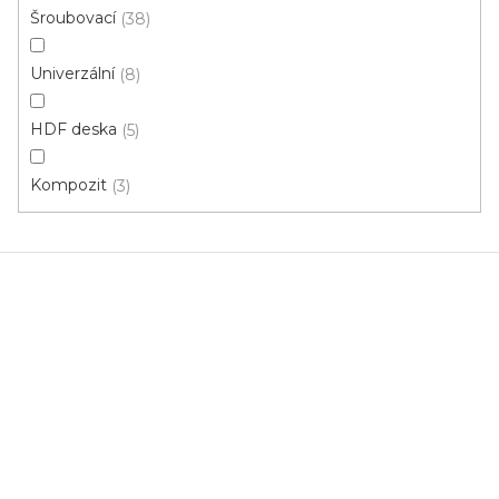
U vás za 3-7 dní
Šroubovací
38
113 Kč
od
/ ks
Univerzální
8
Měrná
od 44 Kč / 1 m
cena:
HDF deska
5
Bílá
Kompozit
3