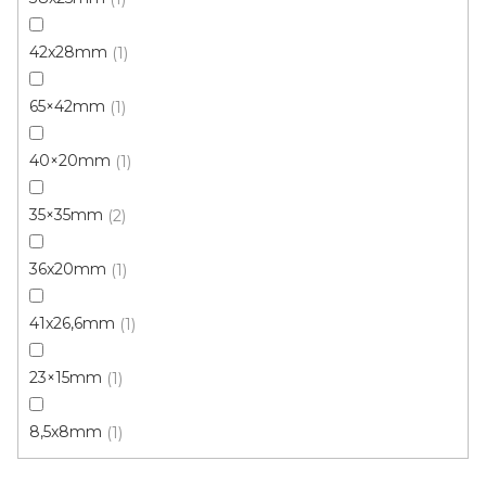
42x28mm
1
65×42mm
1
40×20mm
1
35×35mm
2
36x20mm
1
Parketová obvodová lišta dub I. - plochá 35x6mm
41x26,6mm
1
Skladem, ihned k odeslání
23×15mm
1
96 Kč
/ mb
8,5x8mm
1