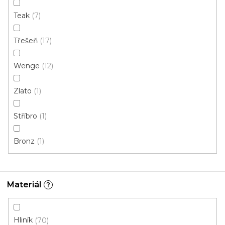
Teak
7
Třešeň
17
Wenge
12
Zlato
1
Q63 vnitřní kout - 2ks v balení stříbro
Stříbro
1
Skladem, ihned k odeslání
Bronz
1
31 Kč
/ balení
Materiál
?
Hliník
70