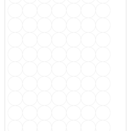
Q63 koncovky L+P - 2ks v balení stříbro
Skladem, ihned k odeslání
16 Kč
/ balení