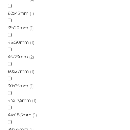
82x45mm
1
35x20mm
1
Parketová obvodová lišta buk - plochá 35x6mm
46x30mm
1
Skladem, ihned k odeslání
45x23mm
2
96 Kč
/ mb
60x27mm
1
30x25mm
1
44x17,5mm
1
44x18,5mm
1
38x25mm
1