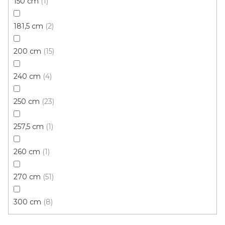
150 cm
1
181,5 cm
2
Komponenty k liště USL 50
Skladem, ihned k odeslání
200 cm
15
50 Kč
240 cm
4
40 Kč
/ ks
250 cm
23
Koncovka levá
Vnější roh
Vnitřní kout
Koncovka
257,5 cm
1
260 cm
1
270 cm
51
300 cm
8