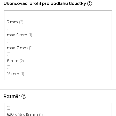
Ukončovací profil pro podlahu tloušťky
?
3 mm
2
max. 5 mm
1
max. 7 mm
1
8 mm
2
15 mm
1
Rozměr
?
Kobercová lišta BOLTA 25430 TSL 50/7
U vás za 3-7 dní
620 x 45 x 15 mm
1