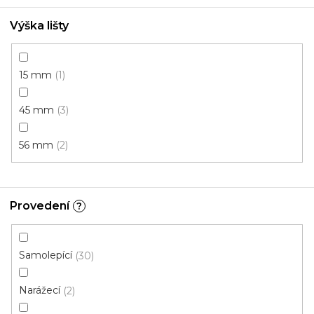
Výška lišty
15 mm
1
45 mm
3
56 mm
2
Provedení
?
Samolepící
30
Narážecí
2
PVC rohový profil Bílý