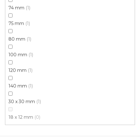
74 mm
1
75 mm
1
80 mm
1
100 mm
1
Kobercová lišta BOLTA 25387 TSL 55/6
Skladem, ihned k odeslání
120 mm
1
140 mm
1
91 Kč
/ ks
30 x 30 mm
1
Šedá
18 x 12 mm
0