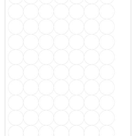
Q63 koncovky L+P - 2ks v balení sv.bronz
Skladem, ihned k odeslání