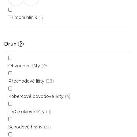
Přírodní hliník
1
Druh
?
Obvodové lišty
35
Q63 spojka - 2ks v balení sv.bronz
Skladem, ihned k odeslání
Přechodové lišty
38
Kobercové obvodové lišty
4
16 Kč
/ balení
PVC soklové lišty
4
Schodové hrany
31