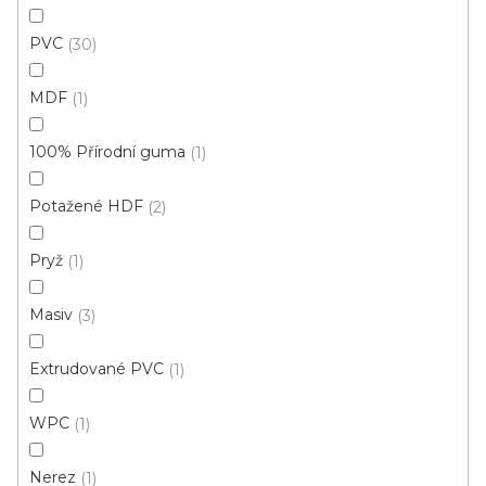
PVC
30
MDF
1
100% Přírodní guma
1
Potažené HDF
2
Pryž
1
Masiv
3
Extrudované PVC
1
Q63 vnitřní kout - 2ks v balení sv.bronz
WPC
1
Skladem, ihned k odeslání
Nerez
1