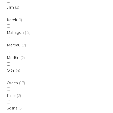
Jilm
2
Q63 vnější roh - 2ks v balení sv.bronz
Korek
1
Skladem, ihned k odeslání
Mahagon
12
31 Kč
/ balení
Merbau
7
Modřín
2
Olše
4
Ořech
17
Pinie
2
Sosna
5