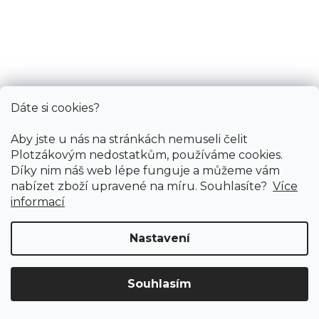
Dáte si cookies?
Aby jste u nás na stránkách nemuseli čelit
Plotzákovým nedostatkům, používáme cookies.
Díky nim náš web lépe funguje a můžeme vám
nabízet zboží upravené na míru. Souhlasíte?
Více
informací
Nastavení
Souhlasím
Doprava ZDARMA
již od 4 990 Kč na vše! (pro
Vymazat filtry
ČR)
Registrujte se
a získejte
slevu 3%!