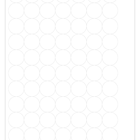
Upevňovací klipsy k lištám USL50
Skladem, ihned k odeslání
15 Kč
od
/ ks
1ks
20ks