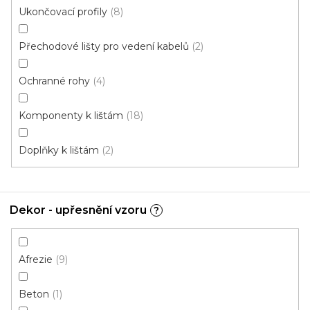
Ukončovací profily
8
Přechodové lišty pro vedení kabelů
2
Ochranné rohy
4
Komponenty k lištám
18
Doplňky k lištám
2
Dekor - upřesnění vzoru
?
Afrezie
9
Q63 vnější roh - 2ks v balení stříbro
Skladem, ihned k odeslání
Beton
1