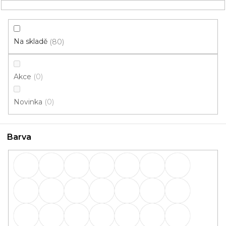
Přejít
NÁKUPNÍ
na
obsah
KOŠÍK
Na skladě
80
Akce
0
HLEDAT
Novinka
0
Lišty
Barva
Lišty: Barva Buk přírodní
54001
OBVODOVÉ
PŘECHODOVÉ
lišty
lišty