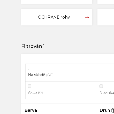
OCHRANÉ rohy
V
ý
p
i
s
p
Na skladě
80
r
o
Akce
Novinka
0
d
u
k
Barva
Druh