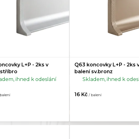
Hikora
8
nenty k lištám
18
Jasan
4
y k lištám
2
Javor
18
Jilm
2
ncovky L+P - 2ks v
Q63 koncovky L+P - 2ks 
Korek
1
 stříbro
balení sv.bronz
adem, ihned k odeslání
Skladem, ihned k odes
Mahagon
12
16 Kč
 balení
/ balení
Merbau
7
Modřín
2
Olše
4