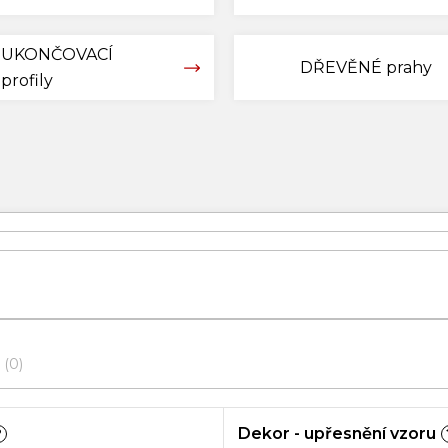
UKONČOVACÍ
DŘEVĚNÉ prahy
profily
0
Dekor - upřesnění vzoru
?