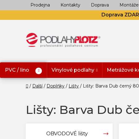
Přejít
Prodejna
Kontakty
Doprava
Montáže
na
Doprava ZDA
obsah
PVC / lino
Vinylové podlahy
Metrážové k
Domů
Další
Doplňky
Lišty
Lišty: Barva Dub černý 8
Lišty: Barva Dub č
OBVODOVÉ lišty