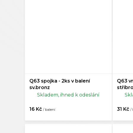
Q63 spojka - 2ks v balení
Q63 vn
sv.bronz
stříbr
Skladem, ihned k odeslání
Skl
16 Kč
31 Kč
/ balení
/