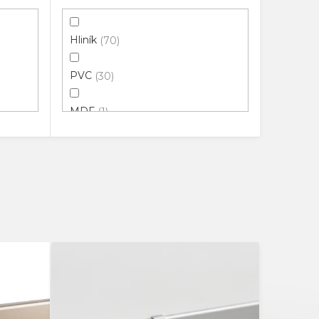
Hliník
70
PVC
30
MDF
1
100% Přírodní guma
1
Potažené HDF
2
Pryž
1
Masiv
3
Extrudované PVC
1