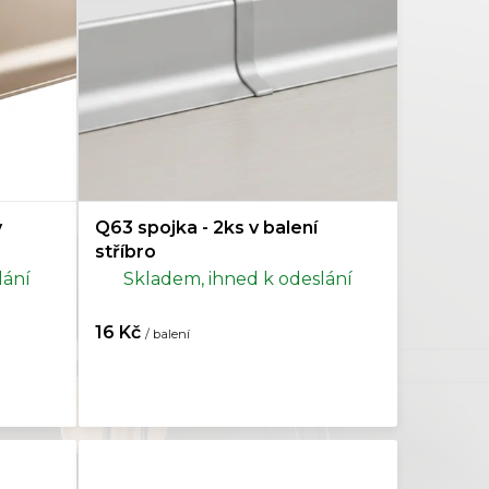
WPC
1
Nerez
1
v
Q63 spojka - 2ks v balení
stříbro
lání
Skladem, ihned k odeslání
16 Kč
/ balení