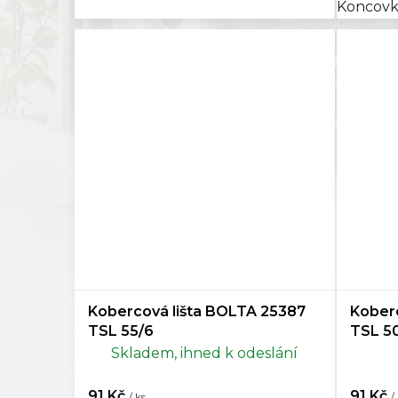
Koncovk
Kobercová lišta BOLTA 25387
Kober
TSL 55/6
TSL 5
Skladem, ihned k odeslání
91 Kč
91 Kč
/ ks
/