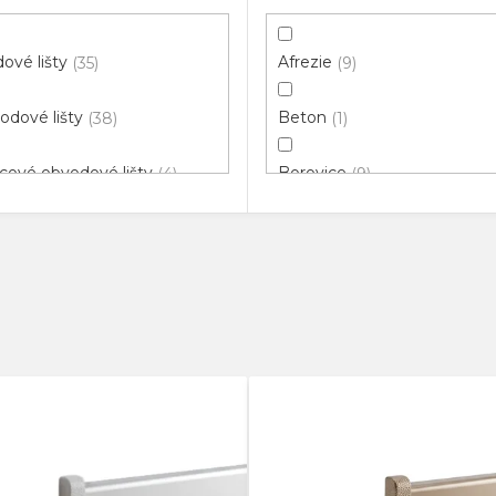
ové lišty
Afrezie
35
9
odové lišty
Beton
38
1
cové obvodové lišty
Borovice
4
9
klové lišty
Bříza
4
1
ové hrany
Buk
31
20
vací profily
Černá
8
1
odové lišty pro vedení
Dřevo
1
2
ů
Dub
28
nné rohy
4