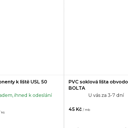
enty k liště USL 50
PVC soklová lišta obvod
BOLTA
adem, ihned k odeslání
U vás za 3-7 dní
45 Kč
/ mb
/ ks