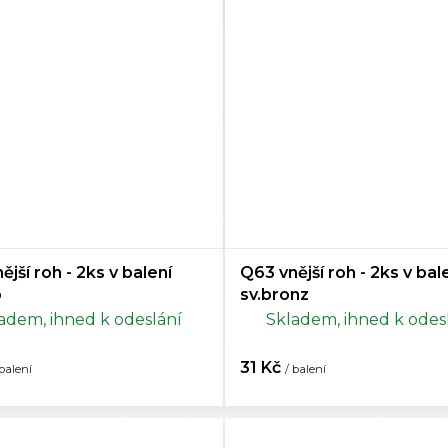
Ořech
17
Pinie
2
Sosna
5
Teak
7
Třešeň
17
Wenge
12
ější roh - 2ks v balení
Q63 vnější roh - 2ks v bal
o
sv.bronz
Zlato
1
adem, ihned k odeslání
Skladem, ihned k odes
Stříbro
1
31 Kč
 balení
/ balení
Bronz
1