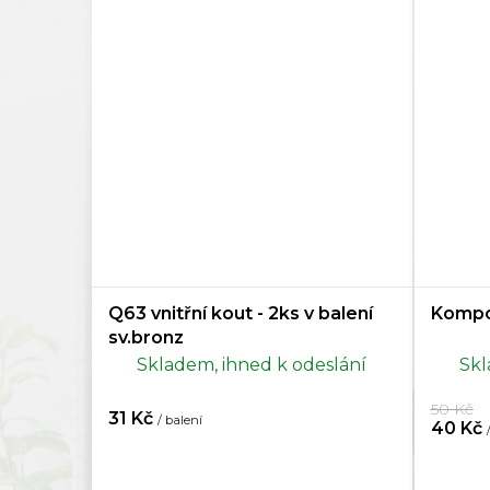
Q63 vnitřní kout - 2ks v balení
Kompon
sv.bronz
Skladem, ihned k odeslání
Skl
50 Kč
31 Kč
/ balení
40 Kč