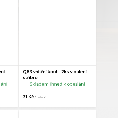
ení
Q63 vnitřní kout - 2ks v balení
stříbro
lání
Skladem, ihned k odeslání
31 Kč
/ balení