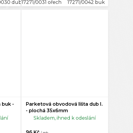
0030 dub
17271/0031 ořech
10271/0031 ořech
17271/0042 buk
10271/0042 buk
17271/010
10271/
 buk -
Parketová obvodová lišta dub I.
- plochá 35x6mm
lání
Skladem, ihned k odeslání
96 Kč
/ mb