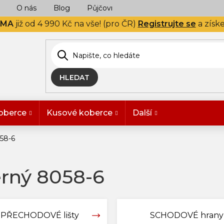
O nás
Blog
Půjčovna
Naše realizace
Hodn
RMA
již od 4 990 Kč na vše! (pro ČR)
Registrujte se
a získ
HLEDAT
oberce
Kusové koberce
Další
058-6
erný 8058-6
PŘECHODOVÉ lišty
SCHODOVÉ hrany