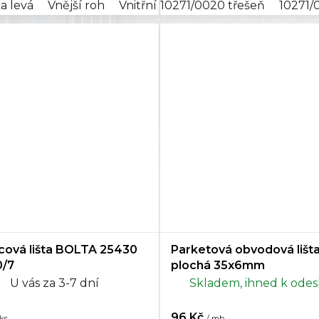
a levá
Vnější roh
Vnitřní kout
10271/0020 třešeň
Koncovka pravá
10271/
cová lišta BOLTA 25430
Parketová obvodová lišta
0/7
plochá 35x6mm
U vás za 3-7 dní
Skladem, ihned k odes
96 Kč
 ks
/ mb