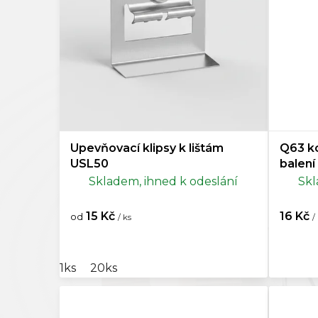
o
Kompo
d
u
Doplňk
k
t
ů
Upevňovací klipsy k lištám
Q63 ko
USL50
balení
Skladem, ihned k odeslání
Skl
15 Kč
16 Kč
od
/ ks
/
1ks
20ks